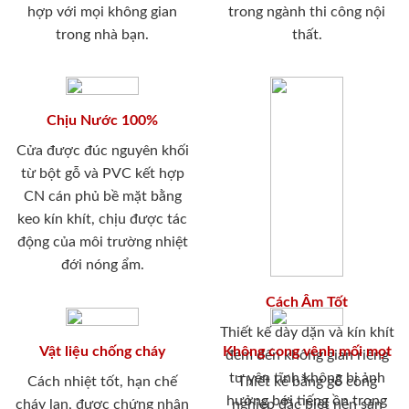
hợp với mọi không gian
trong ngành thi công nội
trong nhà bạn.
thất.
Chịu Nước 100%
Cửa được đúc nguyên khối
từ bột gỗ và PVC kết hợp
CN cán phủ bề mặt bằng
keo kín khít, chịu được tác
động của môi trường nhiệt
đới nóng ẩm.
Cách Âm Tốt
Thiết kế dày dặn và kín khít
Vật liệu chống cháy
Không cong vênh mối mọt
đem đến không gian riêng
tư yên tĩnh không bị ảnh
Cách nhiệt tốt, hạn chế
Thiết kế bằng gỗ công
hưởng bới tiếng ồn trong
cháy lan, được chứng nhận
nghiệp đặc biệt nên sản