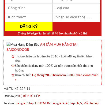
Chúng tôi sẽ gọi lại tư vấn & hỗ trợ nhanh nhất có thể
AN TÂM MUA HÀNG TẠI
SAIGONDOOR
Thương hiệu danh tiếng từ 2010 - Luôn đặt uy tín lên hàng
đầu.
Sản phẩm đa dạng mới 100% và luôn được cập nhật theo xu
hướng.
Xem chi tiết:
Hệ thống 20+ Showroom
&
30+ nhân viên tư vấn
>
Mã:
TU-KE-BEP-11
Danh mục:
KỆ BẾP TỦ BẾP
Từ khóa:
Báo giá tủ bếp TPHCM
,
Kệ bếp giá rẻ
,
kệ bếp nhựa
,
Mẫu tủ bếp