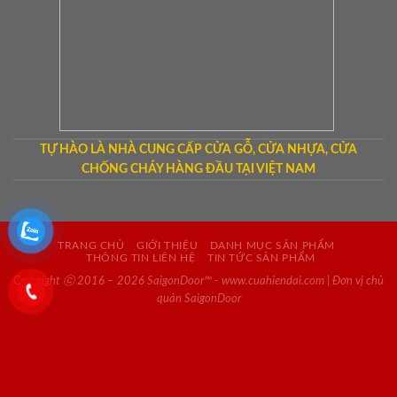
TỰ HÀO LÀ NHÀ CUNG CẤP CỬA GỖ, CỬA NHỰA, CỬA
CHỐNG CHÁY HÀNG ĐẦU TẠI VIỆT NAM
TRANG CHỦ
GIỚI THIỆU
DANH MỤC SẢN PHẨM
THÔNG TIN LIÊN HỆ
TIN TỨC SẢN PHẨM
Copyright ⓒ 2016 – 2026 SaigonDoor™ - www.cuahiendai.com | Đơn vị chủ
quản SaigonDoor