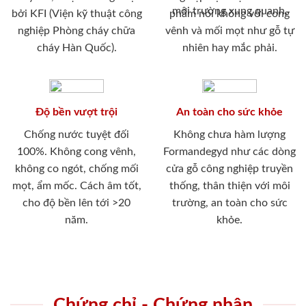
môi trường xung quanh.
bởi KFI (Viện kỹ thuật công
phẩm nói không với cong
nghiệp Phòng cháy chữa
vênh và mối mọt như gỗ tự
cháy Hàn Quốc).
nhiên hay mắc phải.
Độ bền vượt trội
An toàn cho sức khỏe
Chống nước tuyệt đối
Không chưa hàm lượng
100%. Không cong vênh,
Formandegyd như các dòng
không co ngót, chống mối
cửa gỗ công nghiệp truyền
mọt, ẩm mốc. Cách âm tốt,
thống, thân thiện với môi
cho độ bền lên tới >20
trường, an toàn cho sức
năm.
khỏe.
Chứng chỉ - Chứng nhận