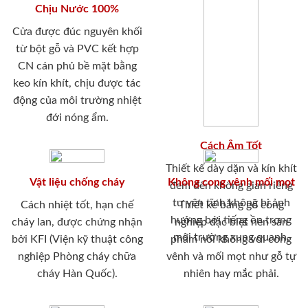
Chịu Nước 100%
Cửa được đúc nguyên khối
từ bột gỗ và PVC kết hợp
CN cán phủ bề mặt bằng
keo kín khít, chịu được tác
động của môi trường nhiệt
đới nóng ẩm.
Cách Âm Tốt
Thiết kế dày dặn và kín khít
Vật liệu chống cháy
Không cong vênh mối mọt
đem đến không gian riêng
tư yên tĩnh không bị ảnh
Cách nhiệt tốt, hạn chế
Thiết kế bằng gỗ công
hưởng bới tiếng ồn trong
cháy lan, được chứng nhận
nghiệp đặc biệt nên sản
môi trường xung quanh.
bởi KFI (Viện kỹ thuật công
phẩm nói không với cong
nghiệp Phòng cháy chữa
vênh và mối mọt như gỗ tự
cháy Hàn Quốc).
nhiên hay mắc phải.