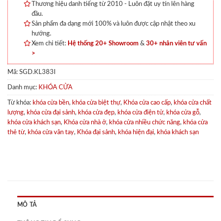
Thương hiệu danh tiếng từ 2010 - Luôn đặt uy tín lên hàng
đầu.
Sản phẩm đa dạng mới 100% và luôn được cập nhật theo xu
hướng.
Xem chi tiết:
Hệ thống 20+ Showroom
&
30+ nhân viên tư vấn
>
Mã:
SGD.KL383I
Danh mục:
KHÓA CỬA
Từ khóa:
khóa cửa bền
,
khóa cửa biệt thự
,
Khóa cửa cao cấp
,
khóa cửa chất
lượng
,
khóa cửa đại sảnh
,
khóa cửa đẹp
,
khóa cửa điện tử
,
khóa cửa gỗ
,
khóa cửa khách sạn
,
Khóa cửa nhà ở
,
khóa cửa nhiều chức năng
,
khóa cửa
thẻ từ
,
khóa cửa vân tay
,
Khóa đại sảnh
,
khóa hiện đại
,
khóa khách sạn
MÔ TẢ