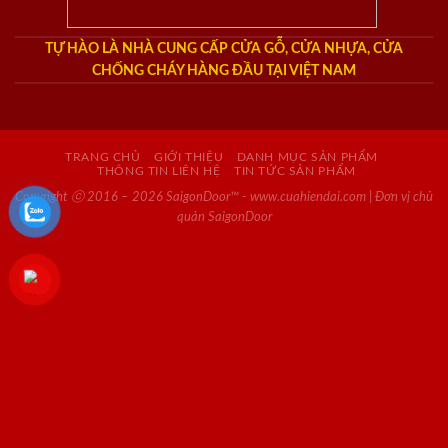
TỰ HÀO LÀ NHÀ CUNG CẤP CỬA GỖ, CỬA NHỰA, CỬA
CHỐNG CHÁY HÀNG ĐẦU TẠI VIỆT NAM
TRANG CHỦ
GIỚI THIỆU
DANH MỤC SẢN PHẨM
THÔNG TIN LIÊN HỆ
TIN TỨC SẢN PHẨM
Copyright ⓒ 2016 – 2026 SaigonDoor™ - www.cuahiendai.com | Đơn vị chủ
quản SaigonDoor