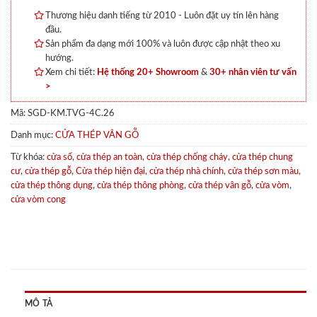
Thương hiệu danh tiếng từ 2010 - Luôn đặt uy tín lên hàng
đầu.
Sản phẩm đa dạng mới 100% và luôn được cập nhật theo xu
hướng.
Xem chi tiết:
Hệ thống 20+ Showroom
&
30+ nhân viên tư vấn
>
Mã:
SGD-KM.TVG-4C.26
Danh mục:
CỬA THÉP VÂN GỖ
Từ khóa:
cửa sổ
,
cửa thép an toàn
,
cửa thép chống cháy
,
cửa thép chung
cư
,
cửa thép gỗ
,
Cửa thép hiện đại
,
cửa thép nhà chính
,
cửa thép sơn màu
,
cửa thép thông dụng
,
cửa thép thông phòng
,
cửa thép vân gỗ
,
cửa vòm
,
cửa vòm cong
MÔ TẢ