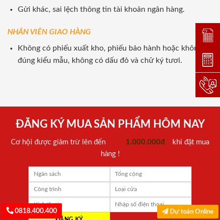
Gửi khác, sai lệch thông tin tài khoản ngân hàng.
NHÂN VIÊN GIAO HÀNG
Đặt lị
Không có phiếu xuất kho, phiếu bảo hành hoặc không
Dự toá
đúng kiểu mẫu, không có dấu đỏ và chữ ký tươi.
Hotlin
ĐĂNG KÝ MUA SẢN PHẨM HÔM NAY
Cơ hội được giảm trừ lên đến
1.000.000đ
khi đặt mua
hàng !
0818.400.400
Dự toán Online