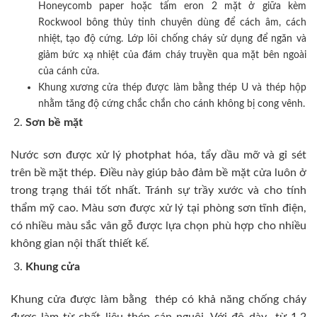
Honeycomb paper hoặc tấm eron 2 mặt ở giữa kèm
Rockwool bông thủy tinh chuyên dùng để cách âm, cách
nhiệt, tạo độ cứng. Lớp lõi chống cháy sử dụng để ngăn và
giảm bức xạ nhiệt của đám cháy truyền qua mặt bên ngoài
của cánh cửa.
Khung xương cửa thép được làm bằng thép U và thép hộp
nhằm tăng độ cứng chắc chắn cho cánh không bị cong vênh.
Sơn bề mặt
Nước sơn được xử lý photphat hóa, tẩy dầu mỡ và gỉ sét
trên bề mặt thép. Điều này giúp bảo đảm bề mặt cửa luôn ở
trong trạng thái tốt nhất. Tránh sự trầy xước và cho tính
thẩm mỹ cao. Màu sơn được xử lý tại phòng sơn tĩnh điện,
có nhiều màu sắc vân gỗ được lựa chọn phù hợp cho nhiều
không gian nội thất thiết kế.
Khung cửa
Khung cửa được làm bằng thép có khả năng chống cháy
được làm từ chất liệu thép cán nguội. Với độ dày từ 1,2