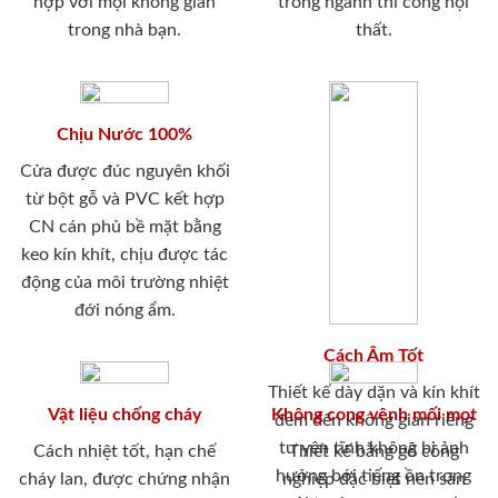
hợp với mọi không gian
trong ngành thi công nội
trong nhà bạn.
thất.
Chịu Nước 100%
Cửa được đúc nguyên khối
từ bột gỗ và PVC kết hợp
CN cán phủ bề mặt bằng
keo kín khít, chịu được tác
động của môi trường nhiệt
đới nóng ẩm.
Cách Âm Tốt
Thiết kế dày dặn và kín khít
Vật liệu chống cháy
Không cong vênh mối mọt
đem đến không gian riêng
tư yên tĩnh không bị ảnh
Cách nhiệt tốt, hạn chế
Thiết kế bằng gỗ công
hưởng bới tiếng ồn trong
cháy lan, được chứng nhận
nghiệp đặc biệt nên sản