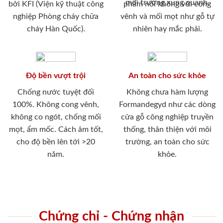
môi trường xung quanh.
bởi KFI (Viện kỹ thuật công
phẩm nói không với cong
nghiệp Phòng cháy chữa
vênh và mối mọt như gỗ tự
cháy Hàn Quốc).
nhiên hay mắc phải.
Độ bền vượt trội
An toàn cho sức khỏe
Chống nước tuyệt đối
Không chưa hàm lượng
100%. Không cong vênh,
Formandegyd như các dòng
không co ngót, chống mối
cửa gỗ công nghiệp truyền
mọt, ẩm mốc. Cách âm tốt,
thống, thân thiện với môi
cho độ bền lên tới >20
trường, an toàn cho sức
năm.
khỏe.
Chứng chỉ - Chứng nhận