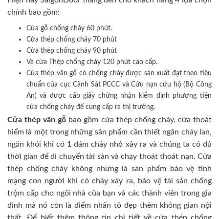
Hiện nay SaigonDoor mang đến cho khách hàng 4 lựa chọn
chính bao gồm:
Cửa gỗ chống cháy 60 phút.
Cửa thép chống cháy 70 phút
Cửa thép chống cháy 90 phút
Và cửa Thép chống cháy 120 phút cao cấp.
Cửa thép vân gỗ có chống cháy được sản xuất đạt theo tiêu
chuẩn của cục Cảnh Sát PCCC và Cứu nạn cứu hộ (Bộ Công
An) và được cấp giấy chứng nhận kiểm định phương tiện
cửa chống cháy để cung cấp ra thị trường.
Cửa thép vân gỗ
bao gồm cửa thép chống cháy, cửa thoát
hiểm là một trong những sản phẩm cần thiết ngăn cháy lan,
ngăn khói khi có 1 đám cháy nhỏ xảy ra và chúng ta có đủ
thời gian để di chuyển tài sản và chạy thoát thoát nạn. Cửa
thép chống cháy không những là sản phẩm bảo vệ tính
mạng con người khi có cháy xảy ra, bảo vệ tài sản chống
trộm cấp cho ngôi nhà của bạn và các thành viên trong gia
đình mà nó còn là điểm nhấn tô đẹp thêm không gian nội
thất. Để biết thêm thông tin chi tiết về cửa thép chống