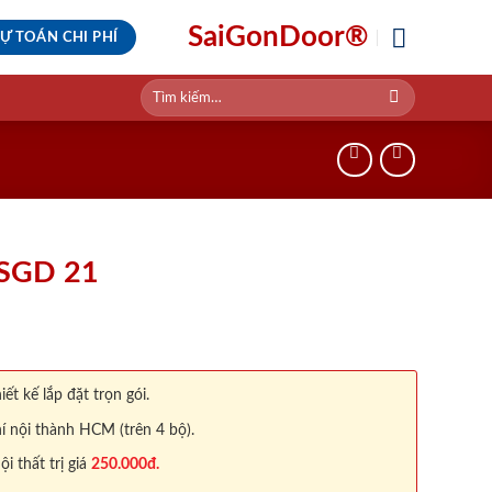
SaiGonDoor®
Ự TOÁN CHI PHÍ
Tìm
kiếm:
 SGD 21
iết kế lắp đặt trọn gói.
í nội thành HCM (trên 4 bộ).
 thất trị giá
250.000đ.