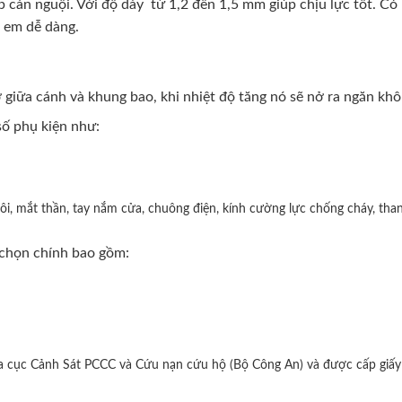
 cán nguội. Với độ dày từ 1,2 đến 1,5 mm giúp chịu lực tốt. Có
ở em dễ dàng.
 giữa cánh và khung bao, khi nhiệt độ tăng nó sẽ nở ra ngăn khô
ố phụ kiện như:
i, mắt thần, tay nắm cửa, chuông điện, kính cường lực chống cháy, than
chọn chính bao gồm:
ủa cục Cảnh Sát PCCC và Cứu nạn cứu hộ (Bộ Công An) và được cấp giấ