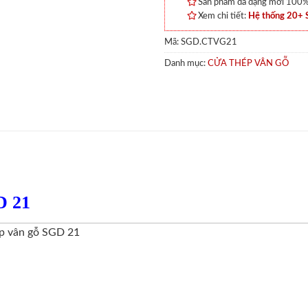
Sản phẩm đa dạng mới 100% 
Xem chi tiết:
Hệ thống 20+
Mã:
SGD.CTVG21
Danh mục:
CỬA THÉP VÂN GỖ
D 21