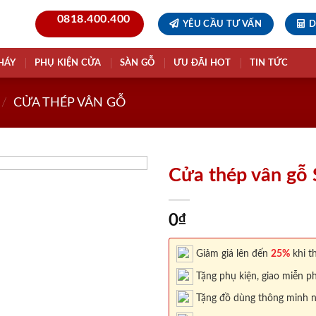
0818.400.400
YÊU CẦU TƯ VẤN
D
HÁY
PHỤ KIỆN CỬA
SÀN GỖ
ƯU ĐÃI HOT
TIN TỨC
/
CỬA THÉP VÂN GỖ
Cửa thép vân gỗ
0
₫
Giảm giá lên đến
25%
khi th
Tặng phụ kiện, giao miễn ph
Tặng đồ dùng thông minh nội