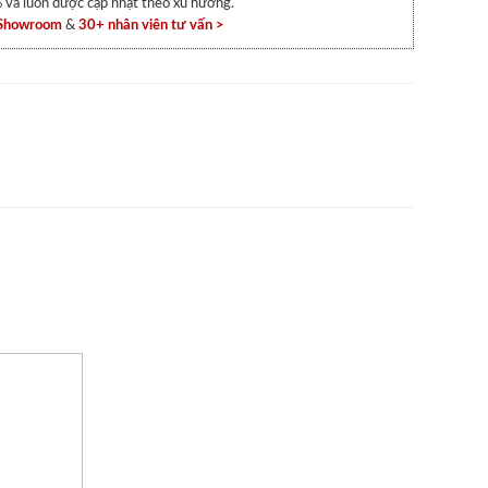
và luôn được cập nhật theo xu hướng.
 Showroom
&
30+ nhân viên tư vấn >