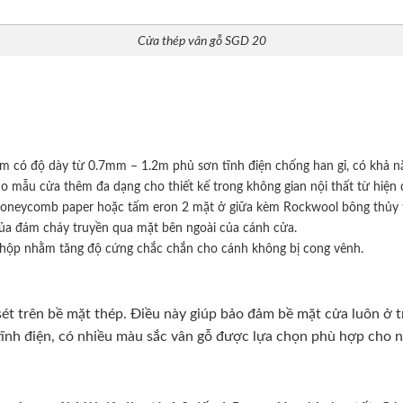
Cửa thép vân gỗ SGD 20
m có độ dày từ 0.7mm – 1.2m phủ sơn tĩnh điện chống han gỉ, có khả nă
mẫu cửa thêm đa dạng cho thiết kế trong không gian nội thất từ hiện đ
ệu Honeycomb paper hoặc tấm eron 2 mặt ở giữa kèm Rockwool bông thủy 
của đám cháy truyền qua mặt bên ngoài của cánh cửa.
hộp nhằm tăng độ cứng chắc chắn cho cánh không bị cong vênh.
t trên bề mặt thép. Điều này giúp bảo đảm bề mặt cửa luôn ở tr
ĩnh điện, có nhiều màu sắc vân gỗ được lựa chọn phù hợp cho nhi