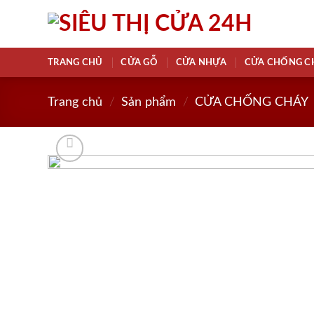
Skip
to
content
TRANG CHỦ
CỬA GỖ
CỬA NHỰA
CỬA CHỐNG C
Trang chủ
/
Sản phẩm
/
CỬA CHỐNG CHÁY