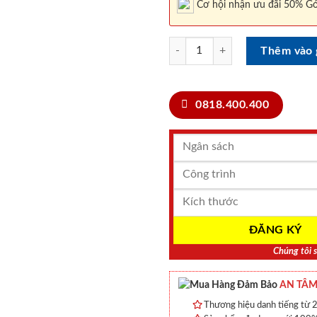
Cơ hội nhận ưu đãi 50% Gó
Cửa thép vân gỗ SGD 21 số lượng
Thêm vào 
0818.400.400
Chúng tôi s
AN TÂM
Thương hiệu danh tiếng từ 2