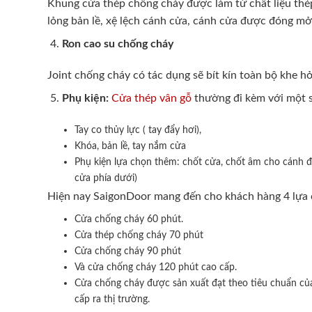
Khung cửa thép chống cháy được làm từ chất liệu thép
lỏng bản lề, xệ lệch cánh cửa, cánh cửa được đóng m
Ron cao su chống cháy
Joint chống cháy có tác dụng sẽ bít kín toàn bộ khe hở
Phụ kiện:
Cửa thép vân gỗ
thường đi kèm với một s
Tay co thủy lực ( tay đẩy hơi),
Khóa, bản lề, tay nắm cửa
Phụ kiện lựa chọn thêm: chốt cửa, chốt âm cho cánh đô
cửa phía dưới)
Hiện nay SaigonDoor mang đến cho khách hàng 4 lựa 
Cửa chống cháy 60 phút.
Cửa thép chống cháy 70 phút
Cửa chống cháy 90 phút
Và cửa chống cháy 120 phút cao cấp.
Cửa chống cháy được sản xuất đạt theo tiêu chuẩn c
cấp ra thị trường.