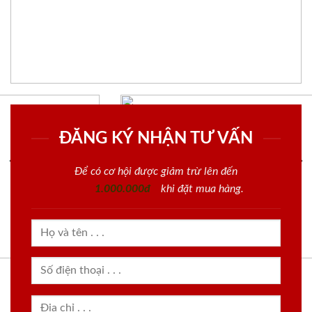
ĐĂNG KÝ NHẬN TƯ VẤN
Để có cơ hội được giảm trừ lên đến
1.000.000đ
khi đặt mua hàng.