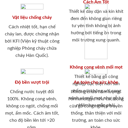
Cách Âm Tốt
Thiết kế dày dặn và kín khít
Vật liệu chống cháy
đem đến không gian riêng
tư yên tĩnh không bị ảnh
Cách nhiệt tốt, hạn chế
hưởng bới tiếng ồn trong
cháy lan, được chứng nhận
môi trường xung quanh.
bởi KFI (Viện kỹ thuật công
nghiệp Phòng cháy chữa
cháy Hàn Quốc).
Không cong vênh mối mọt
Thiết kế bằng gỗ công
Độ bền vượt trội
An toàn cho sức khỏe
nghiệp đặc biệt nên sản
phẩm nói không với cong
Chống nước tuyệt đối
Không chưa hàm lượng
vênh và mối mọt như gỗ tự
100%. Không cong vênh,
Formandegyd như các dòng
nhiên hay mắc phải.
không co ngót, chống mối
cửa gỗ công nghiệp truyền
mọt, ẩm mốc. Cách âm tốt,
thống, thân thiện với môi
cho độ bền lên tới >20
trường, an toàn cho sức
năm.
khỏe.