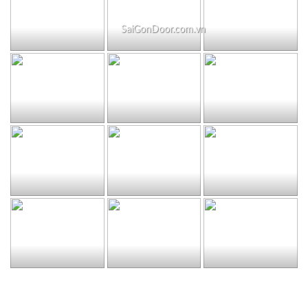
SaiGonDoor.com.vn