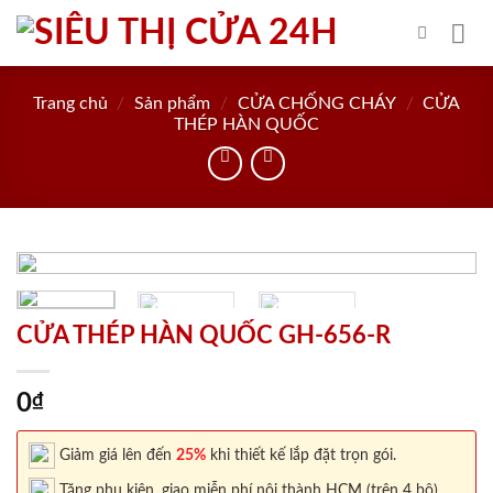
Skip
to
content
Trang chủ
/
Sản phẩm
/
CỬA CHỐNG CHÁY
/
CỬA
THÉP HÀN QUỐC
CỬA THÉP HÀN QUỐC GH-656-R
0
₫
Giảm giá lên đến
25%
khi thiết kế lắp đặt trọn gói.
Tặng phụ kiện, giao miễn phí nội thành HCM (trên 4 bộ).