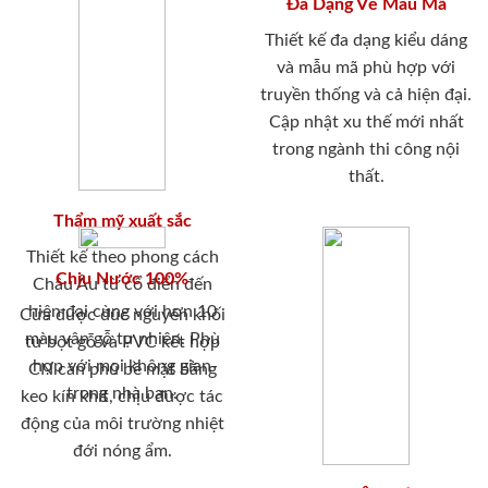
Đa Dạng Về Mẫu Mã
Thiết kế đa dạng kiểu dáng
và mẫu mã phù hợp với
truyền thống và cả hiện đại.
Cập nhật xu thế mới nhất
trong ngành thi công nội
thất.
Thẩm mỹ xuất sắc
Thiết kế theo phong cách
Chịu Nước 100%
Châu Âu từ cổ điển đến
hiện đại cùng với hơn 10
Cửa được đúc nguyên khối
màu vân gỗ tự nhiên. Phù
từ bột gỗ và PVC kết hợp
hợp với mọi không gian
CN cán phủ bề mặt bằng
trong nhà bạn.
keo kín khít, chịu được tác
động của môi trường nhiệt
đới nóng ẩm.