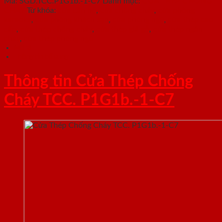
Mã:
SGD.TCC.P1G1b.-1-C7
Danh mục:
CỬA THÉP CHỐNG
CHÁY
Từ khóa:
cửa căn hộ
,
cửa chống cháy
,
cửa phòng
karaoke
,
cửa phòng khách sạn
,
cửa phòng ngủ
,
cửa thép cao
cấp
,
cửa thép chống cháy
,
cửa thép giả gỗ
,
cửa thép ngăn
cháy
,
cửa thép phòng ngủ
Mô tả
Thông tin bổ sung
Thông tin Cửa Thép Chống
Cháy TCC. P1G1b.-1-C7