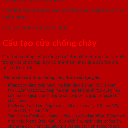
👉Chất lượng cửa được đảm bảo theo tiêu chuẩn PCCC cho
khách hàng
👉Giá cả cạnh tranh và tốt nhất
Cấu tạo cửa chống cháy
Cửa thép chống cháy trông có vẻ đơn giản nhưng cấu tạo bên
trong khá phức tạp, bạn có thể tham khảo qua cấu tạo chi
tiết ở bên dưới
Sản phẩm cửa thép chống cháy được cấu tạo gồm:
Khung bao
bằng thép nguội mạ kẽm dày: 1.2mm (60’), 1.4mm
(90’), 1.5mm (120’),… thép mạ điện này không chỉ tạo dựng nên
cửa mà còn giúp cửa chống lại sự cong vênh, giúp vẻ ngoài chắc
chắn, bền bỉ,…
Cánh cửa
được làm bằng thép nguội mạ kẽm dày: 0.8mm (60’),
1mm (90’), 1.2mm (120’)
Tấm
Honey-Comb
và khoáng chống cháy
Calcium silicat
; Bông thuỷ
tinh hoặc Magie Oxit (MgO) giúp cách âm, cách nhiệt, chống ồn,
chống va đập. Trong đó,
Silicate
là vật liệu cách nhiệt không độc,