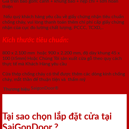
Giá trên bao gồm: cánh + khung bao + nẹp chỉ + sơn hoàn
thiện
Nếu quý khách hàng yêu cầu về giấy chứng nhận tiêu chuẩn
chống cháy, vui lòng thanh toán thêm chi phí cấp giấy chứng
nhận của cục đo lường chất lượng, PCCC, TCXD,..
Kích thước tiêu chuẩn:
800 x 2.100 mm hoặc 900 x 2.200 mm, độ dày khung 45 x
100 (±5mm) Hoặc Chúng Tôi sản xuất cửa gỗ theo quy cách
thực tế mà Khách Hàng yêu cầu
Cửa thép chống cháy có thể được thêm các dòng kính chống
cháy, mắt thần để thuận tiện và thẩm mỹ
SaigonDoor®
Thương hiệu
Tại sao chọn lắp đặt cửa tại
SaiGonDoor ?