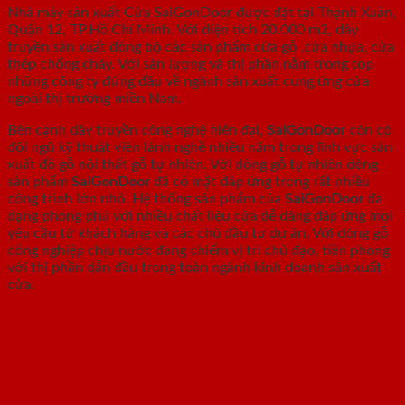
Nhà máy sản xuất Cửa SaiGonDoor được đặt tại Thạnh Xuân,
Quận 12, TP.Hồ Chí Minh. Với diện tích 20.000 m2, dây
truyền sản xuất đồng bộ các sản phẩm cửa gỗ ,cửa nhựa, cửa
thép chống cháy. Với sản lượng và thị phần nằm trong top
những công ty đứng đầu về ngành sản xuất cung ứng cửa
ngoài thị trường miền Nam.
Bên cạnh dây truyền công nghệ hiện đại,
SaiGonDoor
còn có
đội ngũ kỹ thuật viên lành nghề nhiều năm trong lĩnh vực sản
xuất đồ gỗ nội thất gỗ tự nhiên. Với dòng gỗ tự nhiên dòng
sản phẩm
SaiGonDoor
đã có mặt đáp ứng trong rất nhiều
công trình lớn nhỏ. Hệ thống sản phẩm của
SaiGonDoor
đa
dạng phong phú với nhiều chất liệu cửa dễ dàng đáp ứng mọi
yêu cầu từ khách hàng và các chủ đầu tư dự án. Với dòng gỗ
công nghiệp chịu nước đang chiếm vị trí chủ đạo, tiên phong
với thị phần dẫn đầu trong toàn ngành kinh doanh sản xuất
cửa.