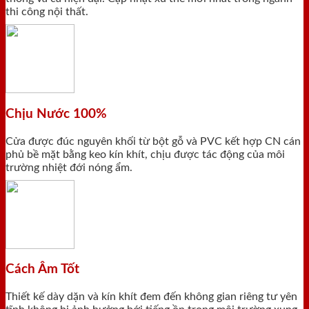
thi công nội thất.
Chịu Nước 100%
Cửa được đúc nguyên khối từ bột gỗ và PVC kết hợp CN cán
phủ bề mặt bằng keo kín khít, chịu được tác động của môi
trường nhiệt đới nóng ẩm.
Cách Âm Tốt
Thiết kế dày dặn và kín khít đem đến không gian riêng tư yên