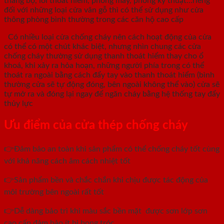
thang bộ, lối thoát hiểm, phòng máy, phòng kỹ thuật…riêng
đối với những loại cửa vân gỗ thì có thể sử dụng như cửa
thông phòng bình thường trong các căn hộ cao cấp
Có nhiều loại cửa chống cháy nên cách hoạt động của cửa
có thể có một chút khác biệt, nhưng nhìn chung các cửa
chống cháy thường sử dụng thanh thoát hiểm thay cho ổ
khoá, khi xảy ra hỏa hoạn, những người phía trong có thể
thoát ra ngoài bằng cách đẩy tay vào thanh thoát hiểm (bình
thường cửa sẽ tự động đóng, bên ngoài không thể vào) cửa sẽ
tự mở ra và đóng lại ngay để ngăn cháy bằng hệ thống tay đẩy
thủy lực
Ưu điểm của cửa thép chống cháy
👉Đảm bảo an toàn khi sản phẩm có thể chống cháy tốt cùng
với khả năng cách âm cách nhiệt tốt
👉Sản phẩm bền và chắc chắn khi chịu được tác động của
môi trường bên ngoài rất tốt
👉Dễ dàng bảo trì khi màu sắc bền mặt được sơn lớp sơn
cao cấp đảm bảo ít bị bong tróc.