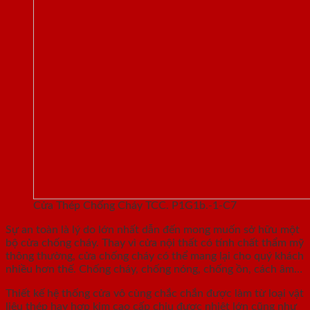
Cửa Thép Chống Cháy TCC. P1G1b.-1-C7
Sự an toàn là lý do lớn nhất dẫn đến mong muốn sở hữu một
bộ cửa chống cháy. Thay vì cửa nội thất có tính chất thẩm mỹ
thông thường, cửa chống cháy có thể mang lại cho quý khách
nhiều hơn thế. Chống cháy, chống nóng, chống ồn, cách âm…
Thiết kế hệ thống cửa vô cùng chắc chắn được làm từ loại vật
liệu thép hay hợp kim cao cấp chịu được nhiệt lớn cũng như