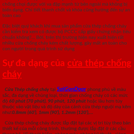
chống chọi được với va đập mạnh từ bên ngoài mà không bị
biến dạng. Chi tiết thanh chốt và khóa cũng hướng đến sự an
toàn cao
Đặc biệt quý khách khi mua sản phẩm cửa thép chống cháy
cần kiểm tra xem có được bộ PCCC cấp giấy chứng nhận tiêu
chuẩn không?… Bởi, trên thị trường hiện nay xuất hiện rất
nhiều cửa chống cháy kém chất lượng, gây mất an toàn cho
con người trong quá trình sử dụng
Sự đa dạng của
cửa thép chống
cháy
SaiGonDoor
Cửa Thép chống cháy
tại
phong phú về màu
sắc, đa dạng về chủng loại, thời gian chống cháy có các mức
độ
60 phút (70 phút), 90 phút, 120 phút
hoặc lâu hơn tùy
thuộc vào vật liệu và độ dày của cánh cửa thép nguội mạ kẽm
như:
0.8mm (60’), 1mm (90’), 1.2mm (120’),…
Cửa thép chống cháy được lắp đặt tại các vị trí tùy theo bản
thiết kế của mỗi công trình, thường được lắp đặt ở các cầu