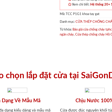
Xem chi tiết:
Hệ thống 20+
Mã:
TCC P1G1 khoa tay gat
Danh mục:
CỬA THÉP CHỐNG CH
Từ khóa:
Báo giá cửa chống cháy tph
ngăn cháy
,
Cửa thép chống cháy Hồ 
ao chọn lắp đặt cửa tại SaiGon
 Dạng Về Mẫu Mã
Chịu Nước 100
 đa dạng kiểu dáng và mẫu mã
Cửa được đúc nguyên khối từ