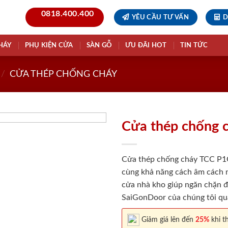
0818.400.400
YÊU CẦU TƯ VẤN
D
HÁY
PHỤ KIỆN CỬA
SÀN GỖ
ƯU ĐÃI HOT
TIN TỨC
/
CỬA THÉP CHỐNG CHÁY
Cửa thép chống 
Cửa thép chống cháy TCC P1G1
cùng khả năng cách âm cách n
cửa nhà kho giúp ngăn chặn đá
SaiGonDoor của chúng tôi qu
Giảm giá lên đến
25%
khi th