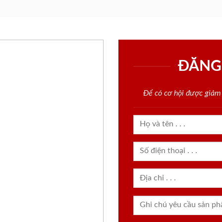
ĐĂNG
Để có cơ hội được giảm