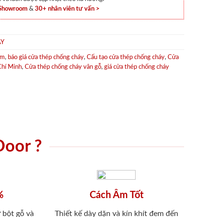
 Showroom
&
30+ nhân viên tư vấn >
ÁY
cm
,
báo giá cửa thép chống cháy
,
Cấu tạo cửa thép chống cháy
,
Cửa
Chí Minh
,
Cửa thép chống cháy vân gỗ
,
giá cửa thép chống cháy
Door ?
%
Cách Âm Tốt
 bột gỗ và
Thiết kế dày dặn và kín khít đem đến