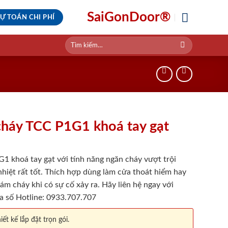
SaiGonDoor®
Ự TOÁN CHI PHÍ
Tìm
kiếm:
cháy TCC P1G1 khoá tay gạt
 khoá tay gạt với tính năng ngăn cháy vượt trội
hiệt rất tốt. Thích hợp dùng làm cửa thoát hiểm hay
m cháy khi có sự cố xảy ra. Hãy liên hệ ngay với
a số Hotline: 0933.707.707
iết kế lắp đặt trọn gói.