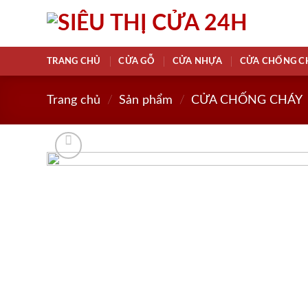
Skip
to
content
TRANG CHỦ
CỬA GỖ
CỬA NHỰA
CỬA CHỐNG C
Trang chủ
/
Sản phẩm
/
CỬA CHỐNG CHÁY