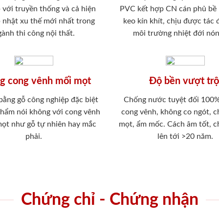
 với truyền thống và cả hiện
PVC kết hợp CN cán phủ bề
p nhật xu thế mới nhất trong
keo kín khít, chịu được tác
ành thi công nội thất.
môi trường nhiệt đới nó
g cong vênh mối mọt
Độ bền vượt trộ
 bằng gỗ công nghiệp đặc biệt
Chống nước tuyệt đối 100
phẩm nói không với cong vênh
cong vênh, không co ngót, 
mọt như gỗ tự nhiên hay mắc
mọt, ẩm mốc. Cách âm tốt, c
phải.
lên tới >20 năm.
Chứng chỉ - Chứng nhận