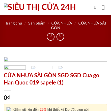
Skip
to
content
Trang chủ
/
Sản phẩm
/
CỬA NHỰA
/
CỬA NHỰA SÀI
GÒN
CỬA NHỰA SÀI GÒN SGD SGD Cua go
Han Quoc 019 sapele (1)
0
₫
Giảm giá lên đến
25%
khi thiết kế lắp đặt trọn gói.