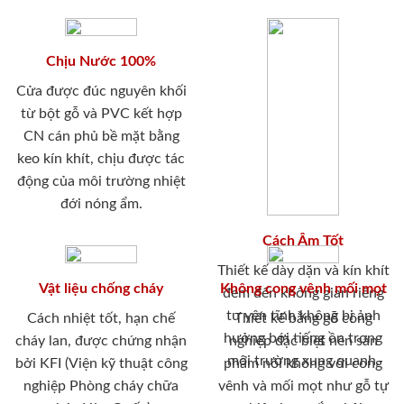
Chịu Nước 100%
Cửa được đúc nguyên khối
từ bột gỗ và PVC kết hợp
CN cán phủ bề mặt bằng
keo kín khít, chịu được tác
động của môi trường nhiệt
đới nóng ẩm.
Cách Âm Tốt
Thiết kế dày dặn và kín khít
Vật liệu chống cháy
Không cong vênh mối mọt
đem đến không gian riêng
tư yên tĩnh không bị ảnh
Cách nhiệt tốt, hạn chế
Thiết kế bằng gỗ công
hưởng bới tiếng ồn trong
cháy lan, được chứng nhận
nghiệp đặc biệt nên sản
môi trường xung quanh.
bởi KFI (Viện kỹ thuật công
phẩm nói không với cong
nghiệp Phòng cháy chữa
vênh và mối mọt như gỗ tự