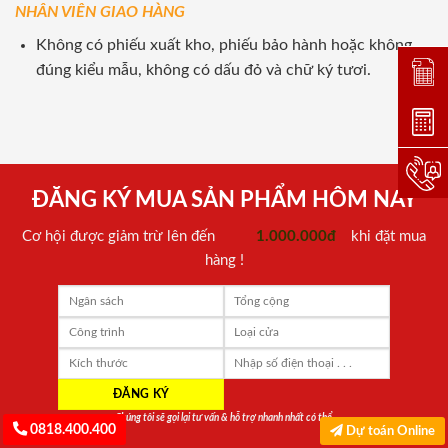
NHÂN VIÊN GIAO HÀNG
Không có phiếu xuất kho, phiếu bảo hành hoặc không
đúng kiểu mẫu, không có dấu đỏ và chữ ký tươi.
Đặt lị
Dự toá
Hotlin
ĐĂNG KÝ MUA SẢN PHẨM HÔM NAY
Cơ hội được giảm trừ lên đến
1.000.000đ
khi đặt mua
hàng !
Chúng tôi sẽ gọi lại tư vấn & hỗ trợ nhanh nhất có thể
0818.400.400
Dự toán Online