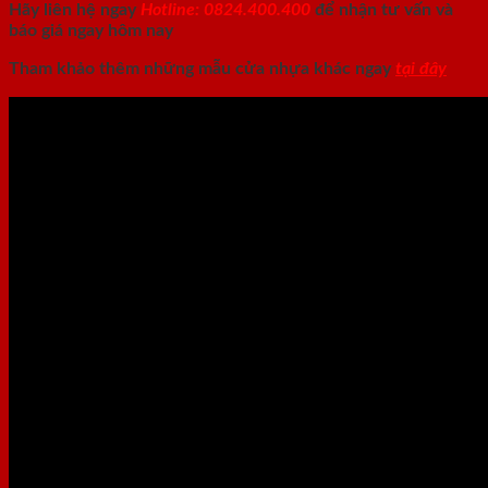
Hãy liên hệ ngay
Hotline: 0824.400.400
để nhận tư vấn và
báo giá ngay hôm nay
Tham khảo thêm những mẫu cửa nhựa khác ngay
tại đây