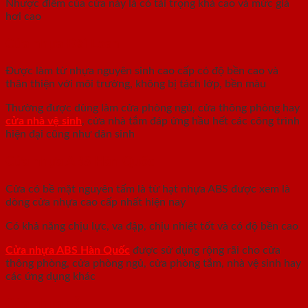
Nhược điểm của cửa này là có tải trọng khá cao và mức giá
hơi cao
Cửa nhựa Đài Loan
Được làm từ nhựa nguyên sinh cao cấp có độ bền cao và
thân thiện với môi trường, không bị tách lớp, bền màu
Thường được dùng làm cửa phòng ngủ, cửa thông phòng hay
cửa nhà vệ sinh
, cửa nhà tắm đáp ứng hầu hết các công trình
hiện đại cũng như dân sinh
Cửa nhựa ABS Hàn Quốc
Cửa có bề mặt nguyên tấm là từ hạt nhựa ABS được xem là
dòng cửa nhựa cao cấp nhất hiện nay
Có khả năng chịu lực, va đập, chịu nhiệt tốt và có độ bền cao
Cửa nhựa ABS Hàn Quốc
được sử dụng rộng rãi cho cửa
thông phòng, cửa phòng ngủ, cửa phòng tắm, nhà vệ sinh hay
các ứng dụng khác
Cửa nhựa gỗ