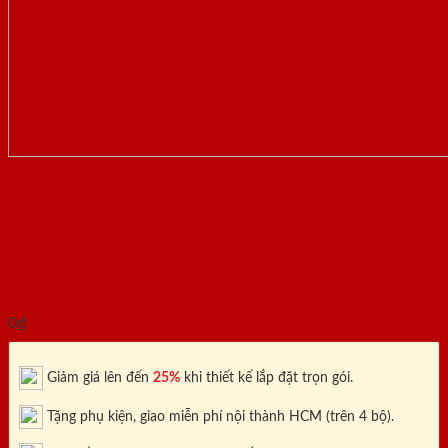
CỬA NHỰA PHÒNG NGỦ
PN Cua nhua gia go Dai Loan
YK-46
0
₫
Giảm giá lên đến
25%
khi thiết kế lắp đặt trọn gói.
Tặng phụ kiện, giao miễn phí nội thành HCM (trên 4 bộ).