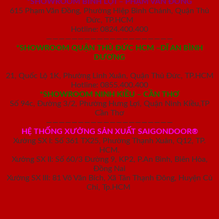
*SHOWROOM BÌNH LỢI – PHẠM VĂN ĐỒNG
615 Phạm Văn Đồng, Phường Hiệp Bình Chánh, Quận Thủ
Đức, TP.HCM
Hotline: 0824.400.400
————————————————————
*SHOWROOM QUẬN THỦ ĐỨC HCM –DĨ AN BÌNH
DƯƠNG
21, Quốc Lộ 1K, Phường Linh Xuân, Quận Thủ Đức, TP.HCM
Hotline: 0855.400.400
*SHOWROOM NINH KIỀU – CẦN THƠ
Số 94c, Đường 3/2, Phường Hưng Lợi, Quận Ninh Kiều,TP
Cần Thơ
————————————————————
HỆ THỐNG XƯỞNG SẢN XUẤT SAIGONDOOR®
Xưởng SX I: Số 361 TX25, Phường Thạnh Xuân, Q12, TP.
HCM.
Xưởng SX II: Số 60/3 Đường 9, KP2, P.An Bình, Biên Hòa,
Đồng Nai
Xưởng SX III: 81 Võ Văn Bích, Xã Tân Thạnh Đông, Huyện Củ
Chi, Tp.HCM