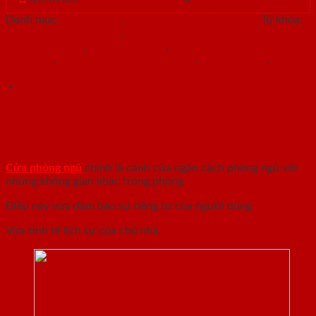
Danh mục:
CỬA NHỰA
,
CỬA NHỰA PHÒNG NGỦ
Từ khóa:
Các loại cửa phòng ngủ
,
Cửa nhôm phòng ngủ giá rẻ Mẫu cửa
nhựa giả gỗ đẹp
,
cửa nhựa giá rẻ
,
Cửa nhựa phòng ngủ giá
bao nhiều
,
Cửa phòng ngủ nhựa giả gỗ
,
Giá cửa nhựa
,
Mẫu
cửa nhựa lõi thép phòng ngủ
Mô tả
Thông tin về cửa nhựa phòng ngủ
PN Cua nhua gia go Dai Loan YK-46
Cửa phòng ngủ
chính là cánh cửa ngăn cách phòng ngủ với
những không gian khác trong phòng
Điều này vừa đảm bảo sự riêng tư của người dùng
Vừa tinh tế lịch sự của chủ nhà