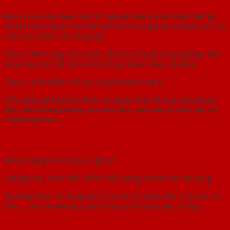
Đây là loại cửa được làm từ nguyên liệu là một phần bột gỗ
và bột nhựa được trọn lẫn với nhau trong keo và được nén ép
chặt tạo thành ván nhựa gỗ
Cửa có khả năng chịu nước tốt hơn cửa gỗ công nghiệp, khả
năng chịu lực tốt hơn một số loại nhựa thông thường
Cửa có tính thẩm mỹ cao và giá thành hợp lý
Cửa nhựa gỗ thường được sử dụng rông rãi cho cửa phòng
ngủ, cửa thông phòng, cửa nhà tắm, cửa nhà vệ sinh hay các
ứng dụng khác,…
Cửa nhựa PVC
Đây là dòng cửa nhựa có giá rẻ
Chống chịu nước tốt, nhiều kiểu dáng và màu sắc đa dạng
Thường được sử dụng làm cửa nhà trọ bình dân, cửa nhà vệ
sinh,… do cửa không có khả năng chịu được lực và đập
Những lưu ý khi lựa chọn cửa phòng