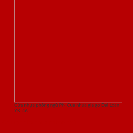
Cửa nhựa phòng ngủ PN Cua nhua gia go Dai Loan
YK-46
Cấu tạo cửa nhựa phòng ngủ