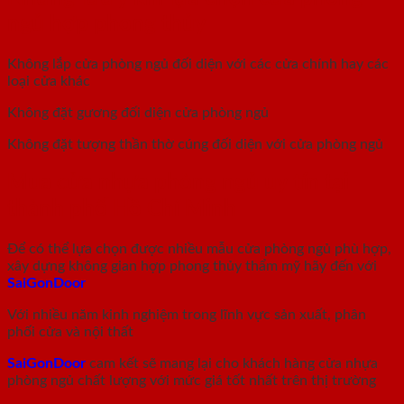
ngủ hợp phong thủy
Không lắp cửa phòng ngủ đối diện với các cửa chính hay các
loại cửa khác
Không đặt gương đối diện cửa phòng ngủ
Không đặt tượng thần thờ cúng đối diện với cửa phòng ngủ
Mua cửa nhựa phòng ngủ uy tín tại
thành phố Hồ Chí Minh
Để có thể lựa chọn được nhiều mẫu cửa phòng ngủ phù hợp,
xây dựng không gian hợp phong thủy thẩm mỹ hãy đến với
SaiGonDoor
Với nhiều năm kinh nghiệm trong lĩnh vực sản xuất, phân
phối cửa và nội thất
SaiGonDoor
cam kết sẽ mang lại cho khách hàng cửa nhựa
phòng ngủ chất lượng với mức giá tốt nhất trên thị trường