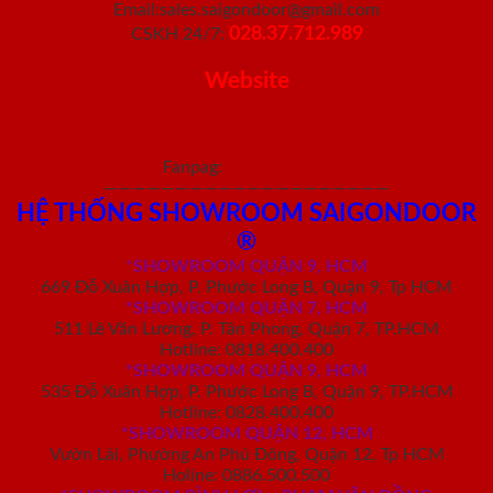
Email:sales.saigondoor@gmail.com
028.37.712.989
CSKH 24/7:
Website
https://saigondoor.net/
https://saigondoor.com.vn/
https://cuagosaigon.com/
Fanpag:
Sài Gòn Door
————————————————————
HỆ THỐNG SHOWROOM SAIGONDOOR
®
*
SHOWROOM QUẬN 9, HCM
669 Đỗ Xuân Hợp, P. Phước Long B, Quận 9, Tp HCM
*SHOWROOM QUẬN 7, HCM
511 Lê Văn Lương, P. Tân Phong, Quận 7, TP.HCM
Hotline: 0818.400.400
*SHOWROOM QUẬN 9, HCM
535 Đỗ Xuân Hợp, P. Phước Long B, Quận 9, TP.HCM
Hotline: 0828.400.400
*SHOWROOM QUẬN 12, HCM
Vườn Lài, Phường An Phú Đông, Quận 12, Tp HCM
Holine: 0886.500.500