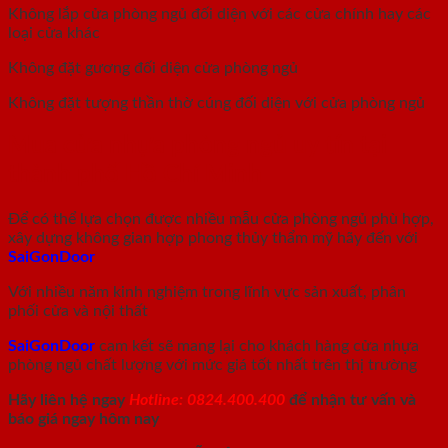
Không lắp cửa phòng ngủ đối diện với các cửa chính hay các
loại cửa khác
Không đặt gương đối diện cửa phòng ngủ
Không đặt tượng thần thờ cúng đối diện với cửa phòng ngủ
Mua cửa nhựa phòng ngủ uy tín tại
thành phố Hồ Chí Minh
Để có thể lựa chọn được nhiều mẫu cửa phòng ngủ phù hợp,
xây dựng không gian hợp phong thủy thẩm mỹ hãy đến với
SaiGonDoor
Với nhiều năm kinh nghiệm trong lĩnh vực sản xuất, phân
phối cửa và nội thất
SaiGonDoor
cam kết sẽ mang lại cho khách hàng cửa nhựa
phòng ngủ chất lượng với mức giá tốt nhất trên thị trường
Hãy liên hệ ngay
Hotline: 0824.400.400
để nhận tư vấn và
báo giá ngay hôm nay