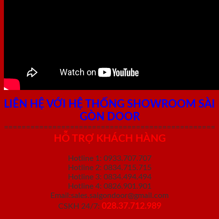
LIÊN HỆ VỚI HỆ THỐNG SHOWROOM SÀI
GÒN DOOR
================================================
HỖ TRỢ KHÁCH HÀNG
Hotline 1: 0933.707.707
Hotline 2: 0834.715.715
Hotline 3: 0834.494.494
Hotline 4: 0826.901.901
Email:sales.saigondoor@gmail.com
028.37.712.989
CSKH 24/7: