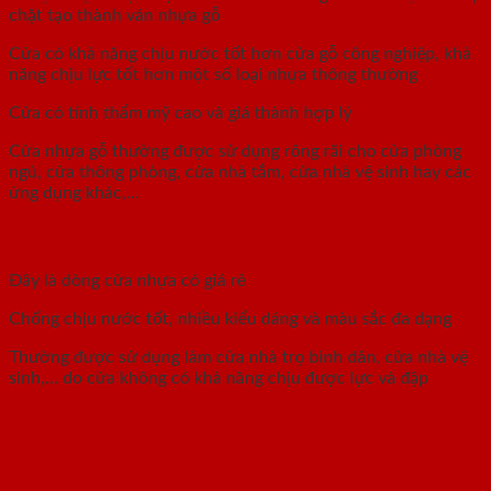
chặt tạo thành ván nhựa gỗ
Cửa có khả năng chịu nước tốt hơn cửa gỗ công nghiệp, khả
năng chịu lực tốt hơn một số loại nhựa thông thường
Cửa có tính thẩm mỹ cao và giá thành hợp lý
Cửa nhựa gỗ thường được sử dụng rông rãi cho cửa phòng
ngủ, cửa thông phòng, cửa nhà tắm, cửa nhà vệ sinh hay các
ứng dụng khác,…
Cửa nhựa PVC
Đây là dòng cửa nhựa có giá rẻ
Chống chịu nước tốt, nhiều kiểu dáng và màu sắc đa dạng
Thường được sử dụng làm cửa nhà trọ bình dân, cửa nhà vệ
sinh,… do cửa không có khả năng chịu được lực và đập
Những lưu ý khi lựa chọn cửa phòng
ngủ hợp phong thủy