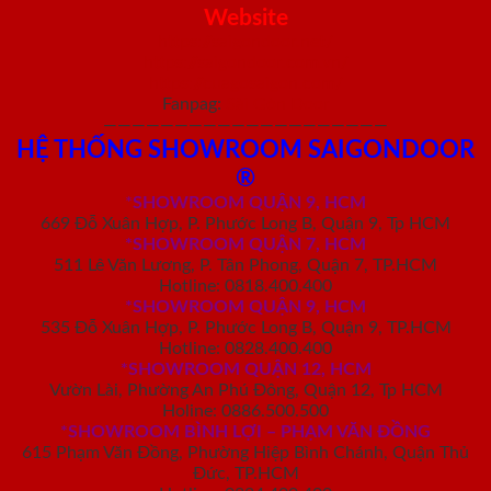
Website
https://saigondoor.net/
https://saigondoor.com.vn/
https://cuagosaigon.com/
Fanpag:
Sài Gòn Door
————————————————————
HỆ THỐNG SHOWROOM SAIGONDOOR
®
*
SHOWROOM QUẬN 9, HCM
669 Đỗ Xuân Hợp, P. Phước Long B, Quận 9, Tp HCM
*SHOWROOM QUẬN 7, HCM
511 Lê Văn Lương, P. Tân Phong, Quận 7, TP.HCM
Hotline: 0818.400.400
*SHOWROOM QUẬN 9, HCM
535 Đỗ Xuân Hợp, P. Phước Long B, Quận 9, TP.HCM
Hotline: 0828.400.400
*SHOWROOM QUẬN 12, HCM
Vườn Lài, Phường An Phú Đông, Quận 12, Tp HCM
Holine: 0886.500.500
*SHOWROOM BÌNH LỢI – PHẠM VĂN ĐỒNG
615 Phạm Văn Đồng, Phường Hiệp Bình Chánh, Quận Thủ
Đức, TP.HCM