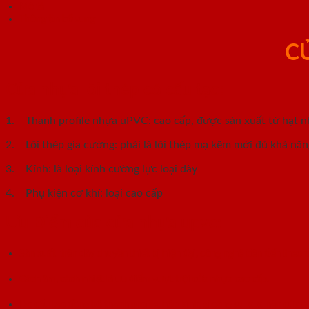
Mô tả
Thông tin bổ sung
C
Cửa nhựa lõi thép
có cấu tạo:
1. Thanh profile nhựa uPVC: cao cấp, được sản xuất từ hạt 
2. Lõi thép gia cường: phải là lõi thép mạ kẽm mới đủ khả năng
3. Kính: là loại kính cường lực loại dày
4. Phụ kiện cơ khí: loại cao cấp
Ưu Điểm của
cửa nhựa upvc
:
Sản xuất trên dây chuyền thiết bị hiện đại, công nghệ tiên tiến theo
Cách âm, cách nhiệt là ưu điểm vượt trội cửa nhựa cao cấp.
Do cấu tạo đồng bộ thanh profile, hộp kính, gioăng su .v..v. nên cửa 