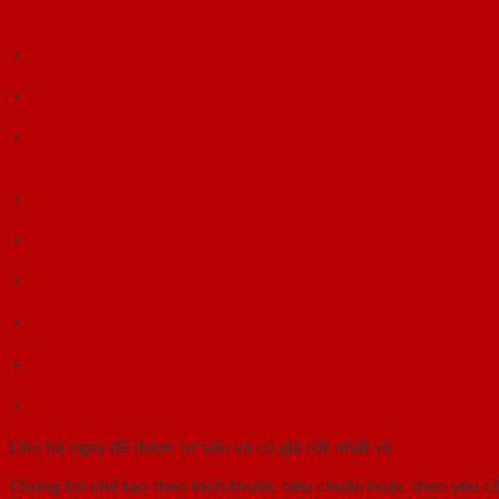
mặt đường cần sự yên tĩnh.
Ngoài ra, do tính chất của nhựa không dẫn nhiệt, dẫn điện nên cửa n
Tính ổn định cao không cong vênh mối mọt.
Đối với các sản phẩm cửa nhựa lõi thép sẽ không xảy ra khi thời tiết
như tính thẩm mỹ của ngôi nhà.
Các khớp nối giữa cánh cửa và khuôn luôn khít tạo căn phòng của b
Đa dạng mẫu mã chủng loại.
Không những thế với màu sơn có thể lựa chọn theo sở thích của từng
Sử dụng làm cửa đi, cửa thông phòng , cửa nhà vệ sinh, cửa phòng n
Thời gian sử dụng cửa nhựa lõi thép bền lâu, tiết kiệm được chi phí b
Hạn chế việc thoát nhiệt nên tiết kiệm điện năng khi cần làm mát ho
Liên hệ ngay để được tư vấn và có giá tốt nhất về
cửa nhựa ca
Chúng tôi chế tạo theo kích thước tiêu chuẩn hoặc theo yêu c