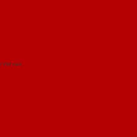
i Việt nam.
 cầu khắt khe nhất của khách hàng.
a nhôm, gỗ rất thích hợp cho những công trình ở đô thị,