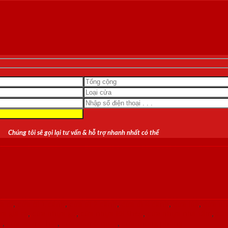
Chúng tôi sẽ gọi lại tư vấn & hỗ trợ nhanh nhất có thể
a đi
,
cửa đi 1 cánh
,
cửa đi 2 cánh
,
cửa đi 4 cánh
,
cửa lùa
,
cửa nh
a giá rẻ
,
cửa nhựa gỗ
,
cửa nhựa lõi thép
,
cửa nhựa nhà tắm
,
cửa
a
,
cửa sổ mở hất
,
cửa sổ mở quay
,
cửa thông phòng