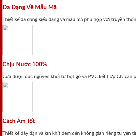
Đa Dạng Về Mẫu Mã
Thiết kế đa dạng kiểu dáng và mẫu mã phù hợp với truyền thống
Chịu Nước 100%
Cửa được đúc nguyên khối từ bột gỗ và PVC kết hợp CN cán ph
Cách Âm Tốt
Thiết kế dày dặn và kín khít đem đến không gian riêng tư yên 