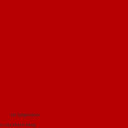
hựa an toàn trong sử dụng.
 bất lợi hay trong một thời gian dài sử dụng sẽ dẫn đến các tình trạng nh
ạn thoáng mát về mùa hè, ấm áp hơn về mùa đông.
 khách hàng ngôi nhà của bạn sẽ có những nét nổi bật nhất.
gủ, cửa phòng khách, cửa văn phòng cho các căn hộ, chung cư, nhà máy, bi
ảo trì sửa chữa.
ặc sưởi ấm căn phòng.
o cấp
tại Saigondoor
ầu của khách hàng.