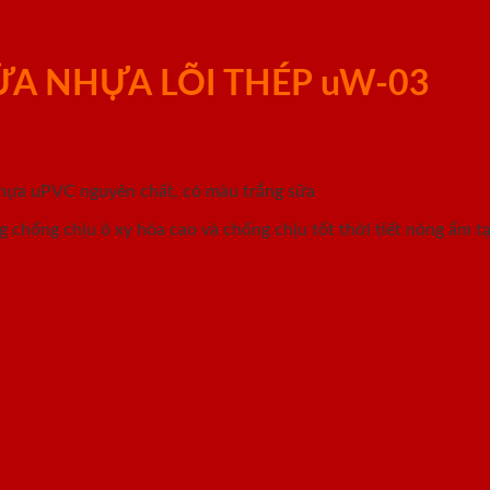
ỬA NHỰA LÕI THÉP uW-03
nhựa uPVC nguyên chất, có màu trắng sữa
 chống chịu ô xy hóa cao và chống chịu tốt thời tiết nóng ẩm tạ
 tiêu chuẩn Châu Âu tạo nên các ưu điểm vượt trội, đáp ứng tất cả các nhu
nhựa có độ khít kín tối đa, cách âm hoàn hảo cao gấp ba bốn lần so với cử