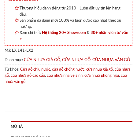
Thương hiệu danh tiếng từ 2010 - Luôn đặt uy tín lên hàng
đầu.
Sản phẩm đa dạng mới 100% và luôn được cập nhật theo xu
hướng.
Xem chi tiết:
Hệ thống 20+ Showroom
&
30+ nhân viên tư vấn
>
Mã:
LX.141-LX2
Danh mục:
CỬA NHỰA GIẢ GỖ
,
CỬA NHỰA GỖ
,
CỬA NHỰA VÂN GỖ
Từ khóa:
Cửa gỗ chịu nước
,
cửa gỗ chống nước
,
cửa nhựa giả gỗ
,
cửa nhựa
gỗ
,
cửa nhựa gỗ cao cấp
,
cửa nhựa nhà vệ sinh
,
cửa nhựa phòng ngủ
,
cửa
nhựa vân gỗ
MÔ TẢ