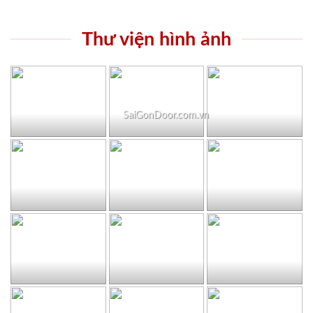
Thư viện hình ảnh
SaiGonDoor.com.vn