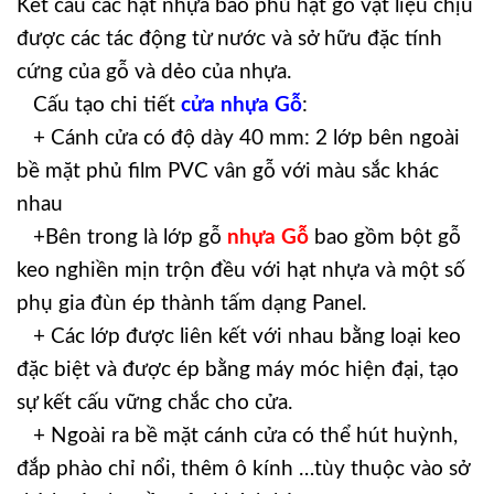
Kết cấu các hạt nhựa bao phủ hạt gỗ vật liệu chịu
được các tác động từ nước và sở hữu đặc tính
cứng của gỗ và dẻo của nhựa.
Cấu tạo chi tiết
cửa nhựa Gỗ
:
+ Cánh cửa có độ dày 40 mm: 2 lớp bên ngoài
bề mặt phủ film PVC vân gỗ với màu sắc khác
nhau
+Bên trong là lớp gỗ
nhựa Gỗ
bao gồm bột gỗ
keo nghiền mịn trộn đều với hạt nhựa và một số
phụ gia đùn ép thành tấm dạng Panel.
+ Các lớp được liên kết với nhau bằng loại keo
đặc biệt và được ép bằng máy móc hiện đại, tạo
sự kết cấu vững chắc cho cửa.
+ Ngoài ra bề mặt cánh cửa có thể hút huỳnh,
đắp phào chỉ nổi, thêm ô kính …tùy thuộc vào sở