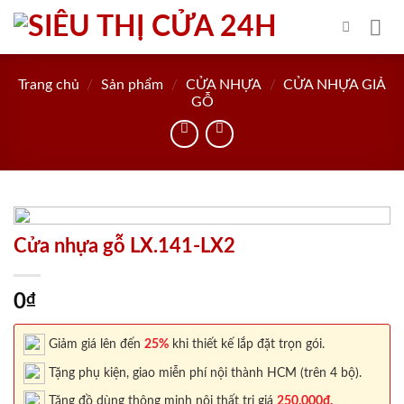
Skip
to
content
Trang chủ
/
Sản phẩm
/
CỬA NHỰA
/
CỬA NHỰA GIẢ
GỖ
Cửa nhựa gỗ LX.141-LX2
0
₫
Giảm giá lên đến
25%
khi thiết kế lắp đặt trọn gói.
Tặng phụ kiện, giao miễn phí nội thành HCM (trên 4 bộ).
Tặng đồ dùng thông minh nội thất trị giá
250.000đ.