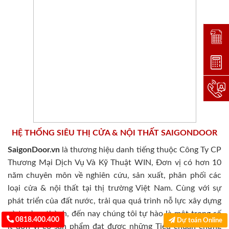
Đặt lị
Dự toá
Hotlin
HỆ THỐNG SIÊU THỊ CỬA & NỘI THẤT SAIGONDOOR
SaigonDoor.vn
là thương hiệu danh tiếng thuộc Công Ty CP
Thương Mại Dịch Vụ Và Kỹ Thuật WIN, Đơn vị có hơn 10
năm chuyên môn về nghiên cứu, sản xuất, phân phối các
loại cửa & nội thất tại thị trường Việt Nam. Cùng với sự
phát triển của đất nước, trải qua quá trình nỗ lực xây dựng
và trưởng thành, đến nay chúng tôi tự hào là một trong số
0818.400.400
Dự toán Online
ít đơn vị có sản phẩm đạt được những Tiêu chuẩn chứng