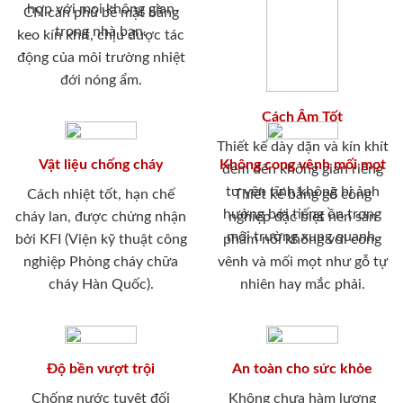
hợp với mọi không gian
CN cán phủ bề mặt bằng
trong nhà bạn.
keo kín khít, chịu được tác
động của môi trường nhiệt
đới nóng ẩm.
Cách Âm Tốt
Thiết kế dày dặn và kín khít
Vật liệu chống cháy
Không cong vênh mối mọt
đem đến không gian riêng
tư yên tĩnh không bị ảnh
Cách nhiệt tốt, hạn chế
Thiết kế bằng gỗ công
hưởng bới tiếng ồn trong
cháy lan, được chứng nhận
nghiệp đặc biệt nên sản
môi trường xung quanh.
bởi KFI (Viện kỹ thuật công
phẩm nói không với cong
nghiệp Phòng cháy chữa
vênh và mối mọt như gỗ tự
cháy Hàn Quốc).
nhiên hay mắc phải.
Độ bền vượt trội
An toàn cho sức khỏe
Chống nước tuyệt đối
Không chưa hàm lượng