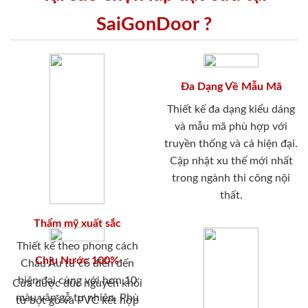
SaiGonDoor ?
Đa Dạng Về Mẫu Mã
Thiết kế đa dạng kiểu dáng
và mẫu mã phù hợp với
truyền thống và cả hiện đại.
Cập nhật xu thế mới nhất
trong ngành thi công nội
thất.
Thẩm mỹ xuất sắc
Thiết kế theo phong cách
Chịu Nước 100%
Châu Âu từ cổ điển đến
hiện đại cùng với hơn 10
Cửa được đúc nguyên khối
màu vân gỗ tự nhiên. Phù
từ bột gỗ và PVC kết hợp