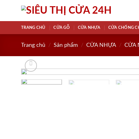
Skip
to
content
TRANG CHỦ
CỬA GỖ
CỬA NHỰA
CỬA CHỐNG C
Trang chủ
/
Sản phẩm
/
CỬA NHỰA
/
CỬA 