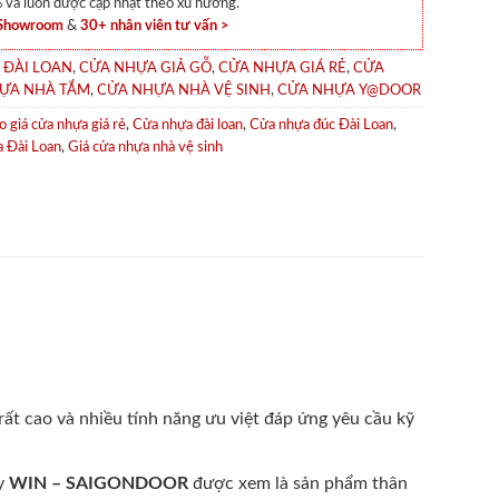
và luôn được cập nhật theo xu hướng.
 Showroom
&
30+ nhân viên tư vấn >
 ĐÀI LOAN
,
CỬA NHỰA GIẢ GỖ
,
CỬA NHỰA GIÁ RẺ
,
CỬA
ỰA NHÀ TẮM
,
CỬA NHỰA NHÀ VỆ SINH
,
CỬA NHỰA Y@DOOR
o giá cửa nhựa giá rẻ
,
Cửa nhựa đài loan
,
Cửa nhựa đúc Đài Loan
,
a Đài Loan
,
Giá cửa nhựa nhà vệ sinh
ất cao và nhiều tính năng ưu việt đáp ứng yêu cầu kỹ
ty
WIN – SAIGONDOOR
được xem là sản phẩm thân