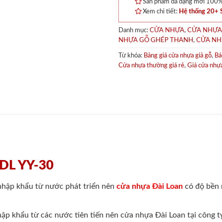
Sản phẩm đa dạng mới 100% 
Xem chi tiết:
Hệ thống 20+
Danh mục:
CỬA NHỰA
,
CỬA NHỰA
NHỰA GỖ GHÉP THANH
,
CỬA NH
Từ khóa:
Bảng giá cửa nhựa giả gỗ
,
Bá
Cửa nhựa thường giá rẻ
,
Giá cửa nhự
 DL YY-30
nhập khẩu từ nước phát triển nên
cửa nhựa Đài Loan
có độ bền r
ập khẩu từ các nước tiên tiến nên cửa nhựa Đài Loan tại công 