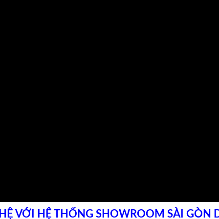
 HỆ VỚI HỆ THỐNG SHOWROOM SÀI GÒN