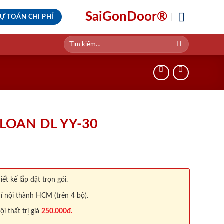
SaiGonDoor®
Ự TOÁN CHI PHÍ
Tìm
kiếm:
LOAN DL YY-30
iết kế lắp đặt trọn gói.
í nội thành HCM (trên 4 bộ).
 thất trị giá
250.000đ.