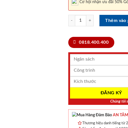
Cơ hội nhận ưu đãi 50% Gó
CỬA NHỰA ĐÀI LOAN DL YY-30 
Thêm vào 
0818.400.400
Chúng tôi s
AN TÂM
Thương hiệu danh tiếng từ 2