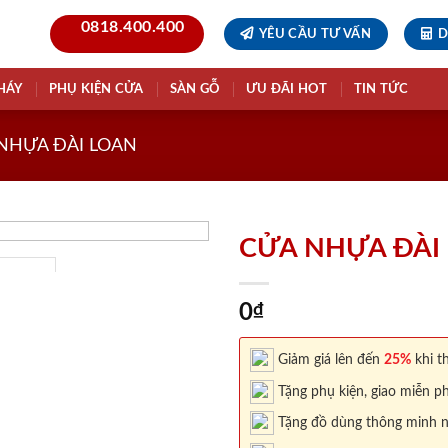
0818.400.400
YÊU CẦU TƯ VẤN
D
HÁY
PHỤ KIỆN CỬA
SÀN GỖ
ƯU ĐÃI HOT
TIN TỨC
NHỰA ĐÀI LOAN
CỬA NHỰA ĐÀI 
0
₫
Giảm giá lên đến
25%
khi th
Tặng phụ kiện, giao miễn ph
Tặng đồ dùng thông minh nội