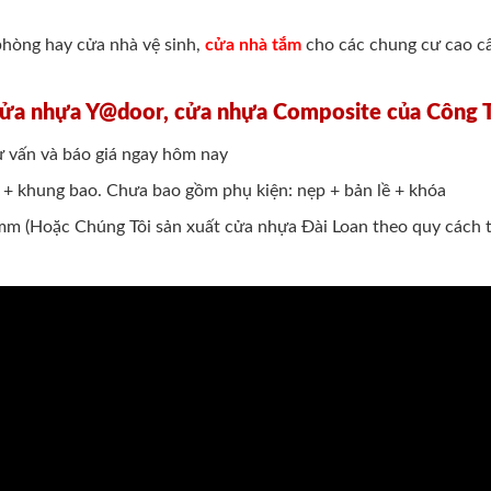
phòng hay cửa nhà vệ sinh,
cửa nhà tắm
cho các chung cư cao cấ
cửa nhựa Y@door, cửa nhựa Composite của Công 
 vấn và báo giá ngay hôm nay
h + khung bao. Chưa bao gồm phụ kiện: nẹp + bản lề + khóa
m (Hoặc Chúng Tôi sản xuất cửa nhựa Đài Loan theo quy cách th