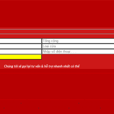
Chúng tôi sẽ gọi lại tư vấn & hỗ trợ nhanh nhất có thể
ỰA GIÁ RẺ
,
CỬA NHỰA GỖ GHÉP THANH
,
CỬA NHỰA NHÀ 
ấp
,
Cửa nhựa đài loan
,
cửa nhựa giả gỗ
,
cửa nhựa vân gỗ
,
Cửa p