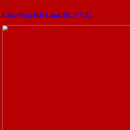
Thông tin bổ sung
Cửa nhựa Đài Loan DL.YY.25