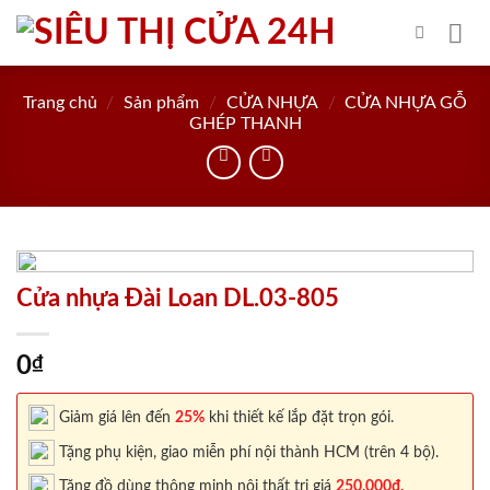
Skip
to
content
Trang chủ
/
Sản phẩm
/
CỬA NHỰA
/
CỬA NHỰA GỖ
GHÉP THANH
Cửa nhựa Đài Loan DL.03-805
0
₫
Giảm giá lên đến
25%
khi thiết kế lắp đặt trọn gói.
Tặng phụ kiện, giao miễn phí nội thành HCM (trên 4 bộ).
Tặng đồ dùng thông minh nội thất trị giá
250.000đ.