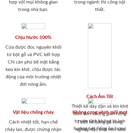
hợp với mọi không gian
trong ngành thi công nội
trong nhà bạn.
thất.
Chịu Nước 100%
Cửa được đúc nguyên khối
từ bột gỗ và PVC kết hợp
CN cán phủ bề mặt bằng
keo kín khít, chịu được tác
động của môi trường nhiệt
đới nóng ẩm.
Cách Âm Tốt
Thiết kế dày dặn và kín khít
Vật liệu chống cháy
Không cong vênh mối mọt
đem đến không gian riêng
tư yên tĩnh không bị ảnh
Cách nhiệt tốt, hạn chế
Thiết kế bằng gỗ công
hưởng bới tiếng ồn trong
cháy lan, được chứng nhận
nghiệp đặc biệt nên sản