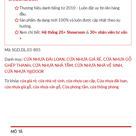
Thương hiệu danh tiếng từ 2010 - Luôn đặt uy tín lên hàng
đầu.
Sản phẩm đa dạng mới 100% và luôn được cập nhật theo xu
hướng.
Xem chi tiết:
Hệ thống 20+ Showroom
&
30+ nhân viên tư vấn
>
Mã:
SGD.DL.03-805
Danh mục:
CỬA NHỰA ĐÀI LOAN
,
CỬA NHỰA GIÁ RẺ
,
CỬA NHỰA GỖ
GHÉP THANH
,
CỬA NHỰA NHÀ TẮM
,
CỬA NHỰA NHÀ VỆ SINH
,
CỬA NHỰA Y@DOOR
Từ khóa:
cửa giá rẻ
,
cửa nhà vệ sinh
,
cửa nhựa cao cấp
,
Cửa nhựa đài loan
,
cửa nhựa giả gỗ
,
cửa nhựa vân gỗ
,
Cửa phòng tắm
,
cửa thông phòng
MÔ TẢ