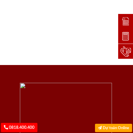
Đặt lị
Dự toá
Hotlin
0818.400.400
Dự toán Online