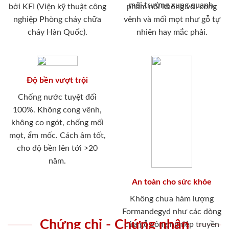
môi trường xung quanh.
bởi KFI (Viện kỹ thuật công
phẩm nói không với cong
nghiệp Phòng cháy chữa
vênh và mối mọt như gỗ tự
cháy Hàn Quốc).
nhiên hay mắc phải.
Độ bền vượt trội
Chống nước tuyệt đối
100%. Không cong vênh,
không co ngót, chống mối
mọt, ẩm mốc. Cách âm tốt,
cho độ bền lên tới >20
năm.
An toàn cho sức khỏe
Không chưa hàm lượng
Formandegyd như các dòng
Chứng chỉ - Chứng nhận
cửa gỗ công nghiệp truyền