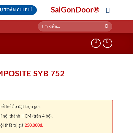
SaiGonDoor®
Ự TOÁN CHI PHÍ
Tìm
kiếm:
POSITE SYB 752
iết kế lắp đặt trọn gói.
í nội thành HCM (trên 4 bộ).
 thất trị giá
250.000đ.