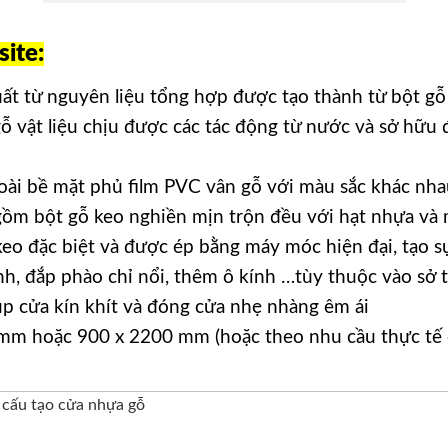
ite:
uất từ nguyên liệu tổng hợp được tạo thành từ bột gỗ
 gỗ vật liệu chịu được các tác động từ nước và sở hữu
ài bề mặt phủ film PVC vân gỗ với màu sắc khác nha
m bột gỗ keo nghiền mịn trộn đều với hạt nhựa và m
keo đặc biệt và được ép bằng máy móc hiện đại, tạo s
, đắp phào chỉ nổi, thêm ô kính …tùy thuộc vào sở t
p cửa kín khít và đóng cửa nhẹ nhàng êm ái
mm hoặc 900 x 2200 mm (hoặc theo nhu cầu thực tế c