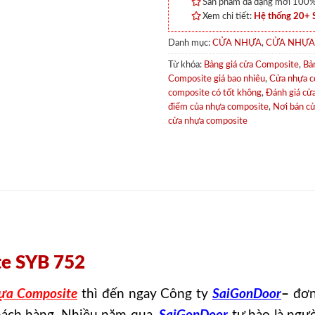
Sản phẩm đa dạng mới 100% 
Xem chi tiết:
Hệ thống 20+
Danh mục:
CỬA NHỰA
,
CỬA NHỰA
Từ khóa:
Bảng giá cửa Composite
,
Bả
Composite giá bao nhiêu
,
Cửa nhựa co
composite có tốt không
,
Đánh giá cử
điểm của nhựa composite
,
Nơi bán c
cửa nhựa composite
te SYB 752
ựa Composite
thì đến ngay Công ty
SaiGonDoor
–
đơn 