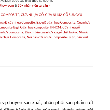
và luôn được cập nhật theo xu hướng.
 Showroom
&
30+ nhân viên tư vấn >
 COMPOSITE
,
CỬA NHỰA GỖ
,
CỬA NHỰA GỖ SUNGYU
ng giá cửa nhựa Compsite
,
Báo giá cửa nhựa Composite
,
Cửa nhựa
mposite là gì
,
Cửa nhựa composite TPHCM
,
Cửa nhựa gỗ
a nhựa composite
,
Địa chỉ bán cửa nhựa giả gỗ chất lượng
,
Nhược
ửa nhựa Composite
,
Nơi bán cửa nhựa Composite uy tín
,
Sản xuất
vị chuyên sản xuất, phân phối sản phẩm tốt