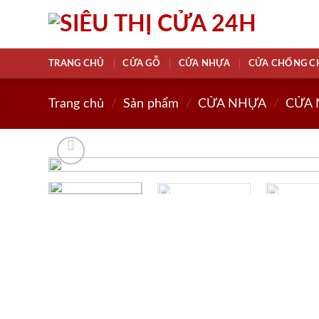
Skip
to
content
TRANG CHỦ
CỬA GỖ
CỬA NHỰA
CỬA CHỐNG C
Trang chủ
/
Sản phẩm
/
CỬA NHỰA
/
CỬA 