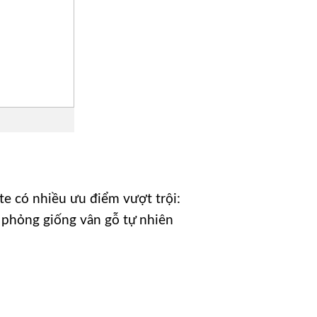
e có nhiều ưu điểm vượt trội:
 phỏng giống vân gỗ tự nhiên