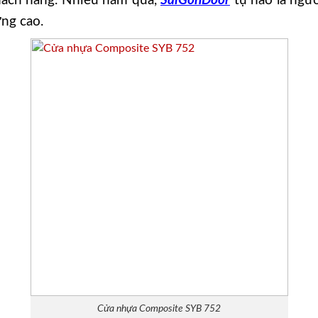
khách hàng. Nhiều năm qua,
SaiGonDoor
tự hào là ngư
ng cao.
Cửa nhựa Composite SYB 752