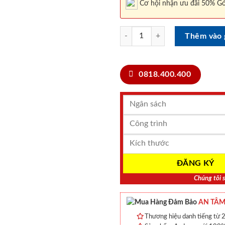
Cơ hội nhận ưu đãi 50% Gó
CỬA NHỰA COMPOSITE SYB 752 
Thêm vào 
0818.400.400
Chúng tôi s
AN TÂM
Thương hiệu danh tiếng từ 2