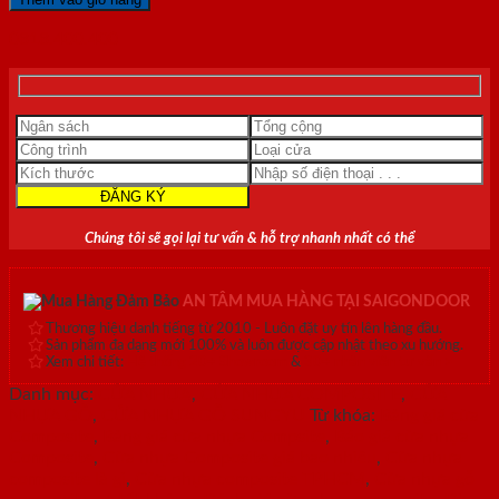
COMPOSITE
SYB-
0818.400.400
143
số
lượng
Chúng tôi sẽ gọi lại tư vấn & hỗ trợ nhanh nhất có thể
AN TÂM MUA HÀNG TẠI SAIGONDOOR
Thương hiệu danh tiếng từ 2010 - Luôn đặt uy tín lên hàng đầu.
Sản phẩm đa dạng mới 100% và luôn được cập nhật theo xu hướng.
Xem chi tiết:
Hệ thống 20+ Showroom
&
30+ nhân viên tư vấn >
Danh mục:
CỬA NHỰA
,
CỬA NHỰA COMPOSITE
,
CỬA
NHỰA GỖ
,
CỬA NHỰA GỖ SUNGYU
Từ khóa:
Bảng giá cửa
Composite
,
Bảng giá cửa nhựa Compsite
,
Báo giá cửa nhựa
Composite
,
Cửa nhựa Composite giá bao nhiêu
,
Cửa nhựa
composite là gì
,
Cửa nhựa composite TPHCM
,
Cửa nhựa gỗ