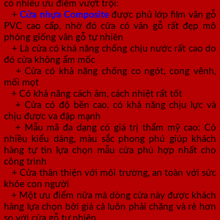
có nhiều ưu điểm vượt trội:
+
Cửa nhựa Composite
được phủ lớp film vân gỗ
PVC cao cấp, nhờ đó cửa có vân gỗ rất đẹp mô
phỏng giống vân gỗ tự nhiên
+ Là cửa có khả năng chống chịu nước rất cao do
đó cửa không ẩm mốc
+ Cửa có khả năng chống co ngót, cong vênh,
mối mọt
+ Có khả năng cách âm, cách nhiệt rất tốt
+ Cửa có độ bền cao, có khả năng chịu lực và
chịu được va đập mạnh
+ Mẫu mã đa dạng có giá trị thẩm mỹ cao: Có
nhiều kiểu dáng, màu sắc phong phú giúp khách
hàng tự tin lựa chọn mẫu cửa phù hợp nhất cho
công trình
+ Cửa thân thiện với môi trường, an toàn với sức
khỏe con người
+ Một ưu điểm nữa mà dòng cửa này được khách
hàng lựa chọn bởi giá cả luôn phải chăng và rẻ hơn
so với cửa gỗ tự nhiên.