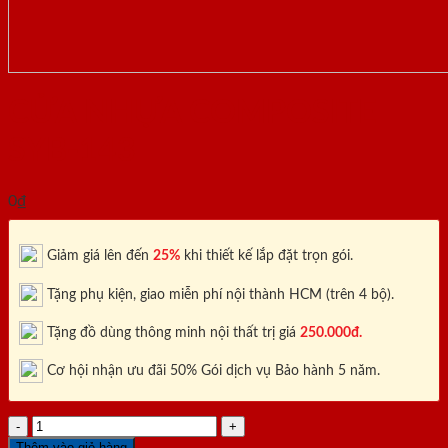
CỬA NHỰA COMPOSITE
SYB-143
0
₫
Giảm giá lên đến
25%
khi thiết kế lắp đặt trọn gói.
Tặng phụ kiện, giao miễn phí nội thành HCM (trên 4 bộ).
Tặng đồ dùng thông minh nội thất trị giá
250.000đ.
Cơ hội nhận ưu đãi 50% Gói dịch vụ Bảo hành 5 năm.
CỬA
NHỰA
Thêm vào giỏ hàng