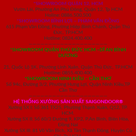
*SHOWROOM QUẬN 12, HCM
Vườn Lài, Phường An Phú Đông, Quận 12, Tp HCM
Holine: 0886.500.500
*SHOWROOM BÌNH LỢI – PHẠM VĂN ĐỒNG
615 Phạm Văn Đồng, Phường Hiệp Bình Chánh, Quận Thủ
Đức, TP.HCM
Hotline: 0824.400.400
————————————————————
*SHOWROOM QUẬN THỦ ĐỨC HCM –DĨ AN BÌNH
DƯƠNG
21, Quốc Lộ 1K, Phường Linh Xuân, Quận Thủ Đức, TP.HCM
Hotline: 0855.400.400
*SHOWROOM NINH KIỀU – CẦN THƠ
Số 94c, Đường 3/2, Phường Hưng Lợi, Quận Ninh Kiều,TP
Cần Thơ
————————————————————
HỆ THỐNG XƯỞNG SẢN XUẤT SAIGONDOOR®
Xưởng SX I: Số 361 TX25, Phường Thạnh Xuân, Q12, TP.
HCM.
Xưởng SX II: Số 60/3 Đường 9, KP2, P.An Bình, Biên Hòa,
Đồng Nai
Xưởng SX III: 81 Võ Văn Bích, Xã Tân Thạnh Đông, Huyện Củ