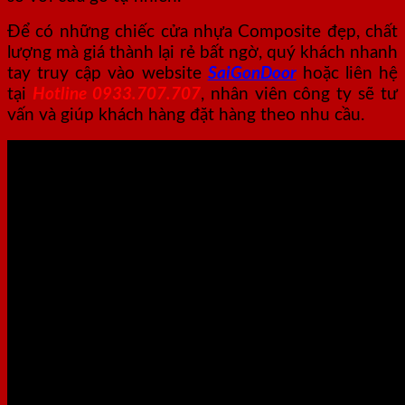
Để có những chiếc cửa nhựa Composite đẹp, chất
lượng mà giá thành lại rẻ bất ngờ, quý khách nhanh
tay truy cập vào website
SaiGonDoor
hoặc liên hệ
tại
Hotline 0933.707.707
, nhân viên công ty sẽ tư
vấn và giúp khách hàng đặt hàng theo nhu cầu.