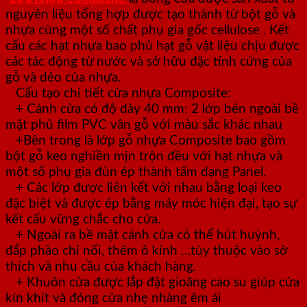
nguyên liệu tổng hợp được tạo thành từ bột gỗ và
nhựa cùng một số chất phụ gia gốc cellulose . Kết
cấu các hạt nhựa bao phủ hạt gỗ vật liệu chịu được
các tác động từ nước và sở hữu đặc tính cứng của
gỗ và dẻo của nhựa.
Cấu tạo chi tiết cửa nhựa Composite:
+ Cánh cửa có độ dày 40 mm: 2 lớp bên ngoài bề
mặt phủ film PVC vân gỗ với màu sắc khác nhau
+Bên trong là lớp gỗ nhựa Composite bao gồm
bột gỗ keo nghiền mịn trộn đều với hạt nhựa và
một số phụ gia đùn ép thành tấm dạng Panel.
+ Các lớp được liên kết với nhau bằng loại keo
đặc biệt và được ép bằng máy móc hiện đại, tạo sự
kết cấu vững chắc cho cửa.
+ Ngoài ra bề mặt cánh cửa có thể hút huỳnh,
đắp phào chỉ nổi, thêm ô kính …tùy thuộc vào sở
thích và nhu cầu của khách hàng.
+ Khuôn cửa được lắp đặt gioăng cao su giúp cửa
kín khít và đóng cửa nhẹ nhàng êm ái