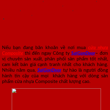
composite có tốt không
,
Đánh giá cửa nhựa composite
,
Địa
chỉ bán cửa nhựa giả gỗ chất lượng
,
Nhược điểm của nhựa
composite
,
Nơi bán cửa nhựa Composite
,
Nơi bán cửa nhựa
Composite uy tín
,
Sản xuất cửa nhựa composite
Mô tả
Thông tin về cửa nhựa Composite SYB-
143
Nếu bạn đang băn khoăn về nơi mua
cửa nhựa
Composite
thì đến ngay Công ty
SaiGonDoor
–
đơn
vị chuyên sản xuất, phân phối sản phẩm tốt nhất,
cam kết bán giá cạnh tranh nhất cho khách hàng.
Nhiều năm qua,
SaiGonDoor
tự hào là người đồng
hành tin cậy của mọi khách hàng với dòng sản
phẩm cửa nhựa Composite chất lượng cao.