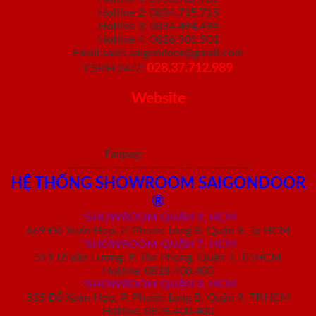
Hotline 2: 0834.715.715
Hotline 3: 0834.494.494
Hotline 4: 0826.901.901
Email:sales.saigondoor@gmail.com
028.37.712.989
CSKH 24/7:
Website
https://saigondoor.net/
https://saigondoor.com.vn/
https://cuagosaigon.com/
Fanpag:
Sài Gòn Door
————————————————————
HỆ THỐNG SHOWROOM SAIGONDOOR
®
*
SHOWROOM QUẬN 9, HCM
669 Đỗ Xuân Hợp, P. Phước Long B, Quận 9, Tp HCM
*SHOWROOM QUẬN 7, HCM
511 Lê Văn Lương, P. Tân Phong, Quận 7, TP.HCM
Hotline: 0818.400.400
*SHOWROOM QUẬN 9, HCM
535 Đỗ Xuân Hợp, P. Phước Long B, Quận 9, TP.HCM
Hotline: 0828.400.400