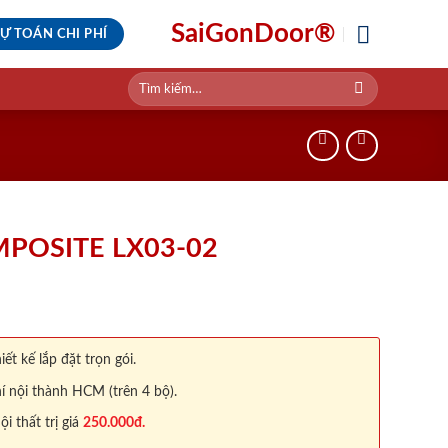
SaiGonDoor®
Ự TOÁN CHI PHÍ
Tìm
kiếm:
POSITE LX03-02
iết kế lắp đặt trọn gói.
í nội thành HCM (trên 4 bộ).
 thất trị giá
250.000đ.