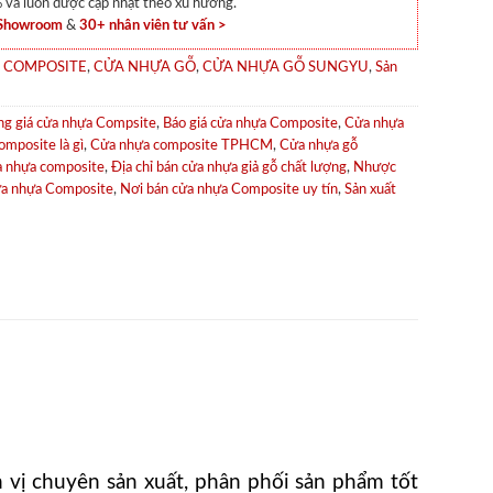
và luôn được cập nhật theo xu hướng.
 Showroom
&
30+ nhân viên tư vấn >
 COMPOSITE
,
CỬA NHỰA GỖ
,
CỬA NHỰA GỖ SUNGYU
,
Sản
ng giá cửa nhựa Compsite
,
Báo giá cửa nhựa Composite
,
Cửa nhựa
mposite là gì
,
Cửa nhựa composite TPHCM
,
Cửa nhựa gỗ
a nhựa composite
,
Địa chỉ bán cửa nhựa giả gỗ chất lượng
,
Nhược
ửa nhựa Composite
,
Nơi bán cửa nhựa Composite uy tín
,
Sản xuất
vị chuyên sản xuất, phân phối sản phẩm tốt