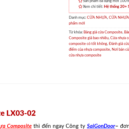
Sản phẩm đa dạng mới 100% 
Xem chi tiết:
Hệ thống 20+
Danh mục:
CỬA NHỰA
,
CỬA NHỰA
phẩm mới
Từ khóa:
Bảng giá cửa Composite
,
Bả
Composite giá bao nhiêu
,
Cửa nhựa co
composite có tốt không
,
Đánh giá cử
điểm của nhựa composite
,
Nơi bán c
cửa nhựa composite
te LX03-02
ựa Composite
thì đến ngay Công ty
SaiGonDoor
–
đơn 