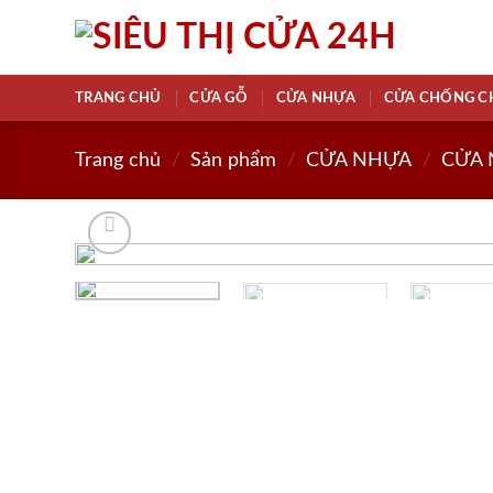
Skip
to
content
TRANG CHỦ
CỬA GỖ
CỬA NHỰA
CỬA CHỐNG C
Trang chủ
/
Sản phẩm
/
CỬA NHỰA
/
CỬA 