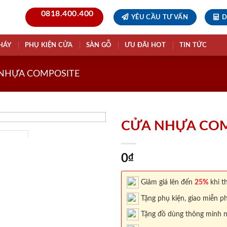
0818.400.400
YÊU CẦU TƯ VẤN
D
HÁY
PHỤ KIỆN CỬA
SÀN GỖ
ƯU ĐÃI HOT
TIN TỨC
NHỰA COMPOSITE
CỬA NHỰA COM
0
₫
Giảm giá lên đến
25%
khi th
Tặng phụ kiện, giao miễn ph
Tặng đồ dùng thông minh nội