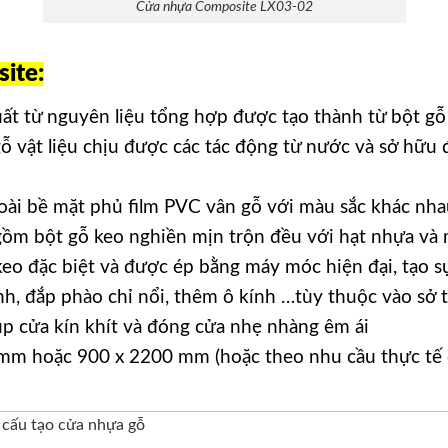
Cửa nhựa Composite LX03-02
ite:
uất từ nguyên liệu tổng hợp được tạo thành từ bột gỗ
 gỗ vật liệu chịu được các tác động từ nước và sở hữu
ài bề mặt phủ film PVC vân gỗ với màu sắc khác nha
m bột gỗ keo nghiền mịn trộn đều với hạt nhựa và m
keo đặc biệt và được ép bằng máy móc hiện đại, tạo s
, đắp phào chỉ nổi, thêm ô kính …tùy thuộc vào sở t
p cửa kín khít và đóng cửa nhẹ nhàng êm ái
mm hoặc 900 x 2200 mm (hoặc theo nhu cầu thực tế c