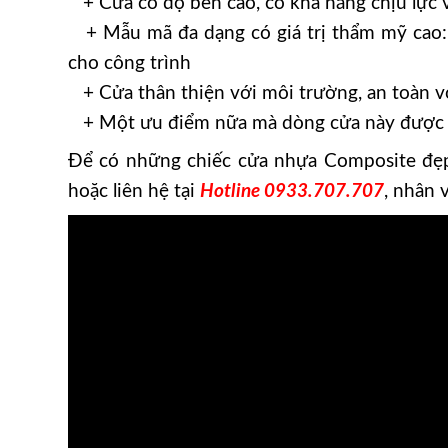
+ Cửa có độ bền cao, có khả năng chịu lực 
+ Mẫu mã đa dạng có giá trị thẩm mỹ cao: 
cho công trình
+ Cửa thân thiện với môi trường, an toàn v
+ Một ưu điểm nữa mà dòng cửa này được khá
Để có những chiếc cửa nhựa Composite đẹp,
hoặc liên hệ tại
Hotline 0933.707.707
, nhân 