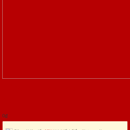
CỬA NHỰA COMPOSITE LX
62
0
₫