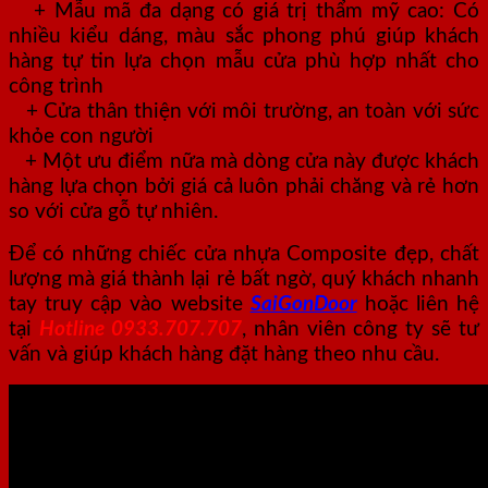
+ Mẫu mã đa dạng có giá trị thẩm mỹ cao: Có
nhiều kiểu dáng, màu sắc phong phú giúp khách
hàng tự tin lựa chọn mẫu cửa phù hợp nhất cho
công trình
+ Cửa thân thiện với môi trường, an toàn với sức
khỏe con người
+ Một ưu điểm nữa mà dòng cửa này được khách
hàng lựa chọn bởi giá cả luôn phải chăng và rẻ hơn
so với cửa gỗ tự nhiên.
Để có những chiếc cửa nhựa Composite đẹp, chất
lượng mà giá thành lại rẻ bất ngờ, quý khách nhanh
tay truy cập vào website
SaiGonDoor
hoặc liên hệ
tại
Hotline 0933.707.707
, nhân viên công ty sẽ tư
vấn và giúp khách hàng đặt hàng theo nhu cầu.