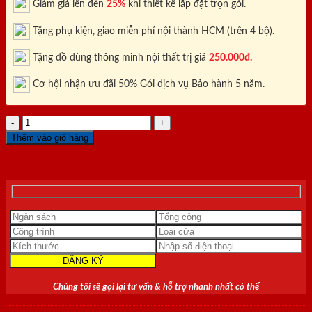
Giảm giá lên đến
25%
khi thiết kế lắp đặt trọn gói.
Tặng phụ kiện, giao miễn phí nội thành HCM (trên 4 bộ).
Tặng đồ dùng thông minh nội thất trị giá
250.000đ.
Cơ hội nhận ưu đãi 50% Gói dịch vụ Bảo hành 5 năm.
CỬA
NHỰA
Thêm vào giỏ hàng
COMPOSITE
LX
0818.400.400
62
số
lượng
Chúng tôi sẽ gọi lại tư vấn & hỗ trợ nhanh nhất có thể