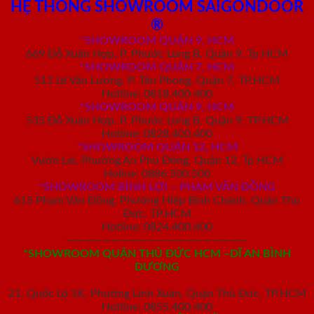
HỆ THỐNG SHOWROOM SAIGONDOOR
®
*
SHOWROOM QUẬN 9, HCM
669 Đỗ Xuân Hợp, P. Phước Long B, Quận 9, Tp HCM
*SHOWROOM QUẬN 7, HCM
511 Lê Văn Lương, P. Tân Phong, Quận 7, TP.HCM
Hotline: 0818.400.400
*SHOWROOM QUẬN 9, HCM
535 Đỗ Xuân Hợp, P. Phước Long B, Quận 9, TP.HCM
Hotline: 0828.400.400
*SHOWROOM QUẬN 12, HCM
Vườn Lài, Phường An Phú Đông, Quận 12, Tp HCM
Holine: 0886.500.500
*SHOWROOM BÌNH LỢI – PHẠM VĂN ĐỒNG
615 Phạm Văn Đồng, Phường Hiệp Bình Chánh, Quận Thủ
Đức, TP.HCM
Hotline: 0824.400.400
————————————————————
*SHOWROOM QUẬN THỦ ĐỨC HCM –DĨ AN BÌNH
DƯƠNG
21, Quốc Lộ 1K, Phường Linh Xuân, Quận Thủ Đức, TP.HCM
Hotline: 0855.400.400