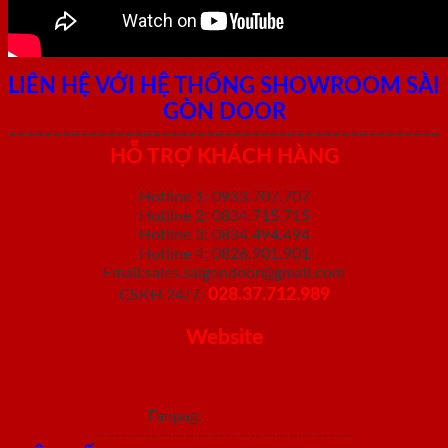
LIÊN HỆ VỚI HỆ THỐNG SHOWROOM SÀI
GÒN DOOR
================================================
HỖ TRỢ KHÁCH HÀNG
Hotline 1: 0933.707.707
Hotline 2: 0834.715.715
Hotline 3: 0834.494.494
Hotline 4: 0826.901.901
Email:sales.saigondoor@gmail.com
028.37.712.989
CSKH 24/7:
Website
https://saigondoor.net/
https://saigondoor.com.vn/
https://cuagosaigon.com/
Fanpag:
Sài Gòn Door
————————————————————