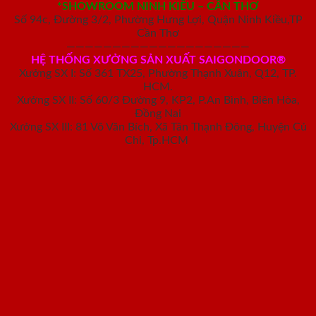
*SHOWROOM NINH KIỀU – CẦN THƠ
Số 94c, Đường 3/2, Phường Hưng Lợi, Quận Ninh Kiều,TP
Cần Thơ
————————————————————
HỆ THỐNG XƯỞNG SẢN XUẤT SAIGONDOOR®
Xưởng SX I: Số 361 TX25, Phường Thạnh Xuân, Q12, TP.
HCM.
Xưởng SX II: Số 60/3 Đường 9, KP2, P.An Bình, Biên Hòa,
Đồng Nai
Xưởng SX III: 81 Võ Văn Bích, Xã Tân Thạnh Đông, Huyện Củ
Chi, Tp.HCM