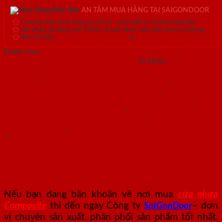
AN TÂM MUA HÀNG TẠI SAIGONDOOR
Thương hiệu danh tiếng từ 2010 - Luôn đặt uy tín lên hàng đầu.
Sản phẩm đa dạng mới 100% và luôn được cập nhật theo xu hướng.
Xem chi tiết:
Hệ thống 20+ Showroom
&
30+ nhân viên tư vấn >
Danh mục:
CỬA NHỰA
,
CỬA NHỰA COMPOSITE
,
CỬA
NHỰA GỖ
,
CỬA NHỰA GỖ SUNGYU
Từ khóa:
Bảng giá cửa
Composite
,
Bảng giá cửa nhựa Compsite
,
Báo giá cửa nhựa
Composite
,
Cửa nhựa Composite giá bao nhiêu
,
Cửa nhựa
composite là gì
,
Cửa nhựa composite TPHCM
,
Cửa nhựa gỗ
composite có tốt không
,
Đánh giá cửa nhựa composite
,
Địa
chỉ bán cửa nhựa giả gỗ chất lượng
,
Nhược điểm của nhựa
composite
,
Nơi bán cửa nhựa Composite
,
Nơi bán cửa nhựa
Composite uy tín
,
Sản xuất cửa nhựa composite
Mô tả
Thông tin về cửa nhựa Composite LX
62
Nếu bạn đang băn khoăn về nơi mua
cửa nhựa
Composite
thì đến ngay Công ty
SaiGonDoor
–
đơn
vị chuyên sản xuất, phân phối sản phẩm tốt nhất,