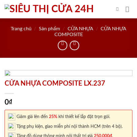
Skip
to
content
Trang chủ
/
Sản phẩm
/
CỬA NHỰA
/
CỬA NHỰA
COMPOSITE
CỬA NHỰA COMPOSITE LX.237
0
₫
Giảm giá lên đến
25%
khi thiết kế lắp đặt trọn gói.
Tặng phụ kiện, giao miễn phí nội thành HCM (trên 4 bộ).
Tặng đồ dùng thông minh nội thất trị giá
250.000đ.