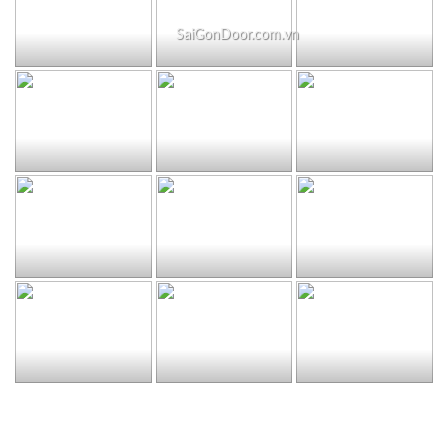
SaiGonDoor.com.vn