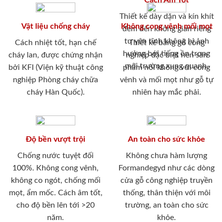
Cách Âm Tốt
Thiết kế dày dặn và kín khít
Vật liệu chống cháy
Không cong vênh mối mọt
đem đến không gian riêng
tư yên tĩnh không bị ảnh
Cách nhiệt tốt, hạn chế
Thiết kế bằng gỗ công
hưởng bới tiếng ồn trong
cháy lan, được chứng nhận
nghiệp đặc biệt nên sản
môi trường xung quanh.
bởi KFI (Viện kỹ thuật công
phẩm nói không với cong
nghiệp Phòng cháy chữa
vênh và mối mọt như gỗ tự
cháy Hàn Quốc).
nhiên hay mắc phải.
Độ bền vượt trội
An toàn cho sức khỏe
Chống nước tuyệt đối
Không chưa hàm lượng
100%. Không cong vênh,
Formandegyd như các dòng
không co ngót, chống mối
cửa gỗ công nghiệp truyền
mọt, ẩm mốc. Cách âm tốt,
thống, thân thiện với môi
cho độ bền lên tới >20
trường, an toàn cho sức
năm.
khỏe.