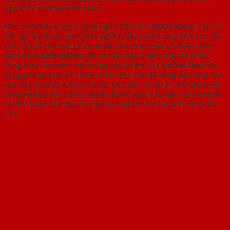
ngoài thị trường miền Nam.
Bên cạnh dây truyền công nghệ hiện đại,
SaiGonDoor
còn có
đội ngũ kỹ thuật viên lành nghề nhiều năm trong lĩnh vực sản
xuất đồ gỗ nội thất gỗ tự nhiên. Với dòng gỗ tự nhiên dòng
sản phẩm
SaiGonDoor
đã có mặt đáp ứng trong rất nhiều
công trình lớn nhỏ. Hệ thống sản phẩm của
SaiGonDoor
đa
dạng phong phú với nhiều chất liệu cửa dễ dàng đáp ứng mọi
yêu cầu từ khách hàng và các chủ đầu tư dự án. Với dòng gỗ
công nghiệp chịu nước đang chiếm vị trí chủ đạo, tiên phong
với thị phần dẫn đầu trong toàn ngành kinh doanh sản xuất
cửa.