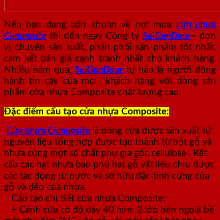
Nếu bạn đang băn khoăn về nơi mua
cửa nhựa
Composite
thì đến ngay Công ty
SaiGonDoor
–
đơn
vị chuyên sản xuất, phân phối sản phẩm tốt nhất,
cam kết bán giá cạnh tranh nhất cho khách hàng.
Nhiều năm qua,
SaiGonDoor
tự hào là người đồng
hành tin cậy của mọi khách hàng với dòng sản
phẩm cửa nhựa Composite chất lượng cao.
Đặc điểm cấu tạo cửa nhựa Composite:
Cửa nhựa Composite
là dòng cửa được sản xuất từ
nguyên liệu tổng hợp được tạo thành từ bột gỗ và
nhựa cùng một số chất phụ gia gốc cellulose . Kết
cấu các hạt nhựa bao phủ hạt gỗ vật liệu chịu được
các tác động từ nước và sở hữu đặc tính cứng của
gỗ và dẻo của nhựa.
Cấu tạo chi tiết cửa nhựa Composite:
+ Cánh cửa có độ dày 40 mm: 2 lớp bên ngoài bề