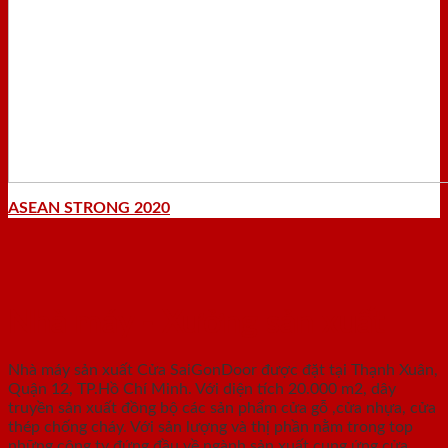
ASEAN STRONG 2020
Nhà máy - Xưởng sản xuất
Nhà máy sản xuất Cửa SaiGonDoor được đặt tại Thạnh Xuân,
Quận 12, TP.Hồ Chí Minh. Với diện tích 20.000 m2, dây
truyền sản xuất đồng bộ các sản phẩm cửa gỗ ,cửa nhựa, cửa
thép chống cháy. Với sản lượng và thị phần nằm trong top
những công ty đứng đầu về ngành sản xuất cung ứng cửa