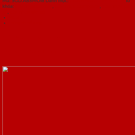
Mã:
SGD.ABSMOI8
Danh mục:
CỬA NHỰA COMPOSITE
Từ
khóa:
cửa nhựa cao cấp
,
Cửa nhựa Composite
,
cửa nhựa giả
gỗ
,
cửa nhựa vân gỗ
Mô tả
Thông tin bổ sung
Cửa Nhựa Composite
ABS Mới 8