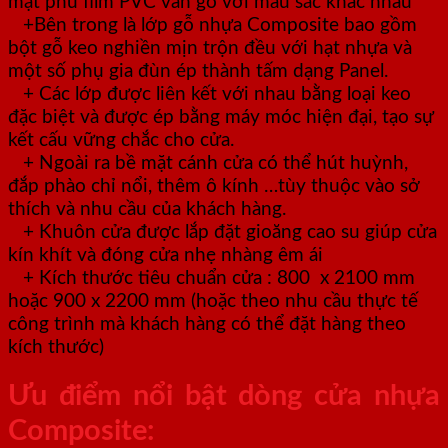
mặt phủ film PVC vân gỗ với màu sắc khác nhau
+Bên trong là lớp gỗ nhựa Composite bao gồm
bột gỗ keo nghiền mịn trộn đều với hạt nhựa và
một số phụ gia đùn ép thành tấm dạng Panel.
+ Các lớp được liên kết với nhau bằng loại keo
đặc biệt và được ép bằng máy móc hiện đại, tạo sự
kết cấu vững chắc cho cửa.
+ Ngoài ra bề mặt cánh cửa có thể hút huỳnh,
đắp phào chỉ nổi, thêm ô kính …tùy thuộc vào sở
thích và nhu cầu của khách hàng.
+ Khuôn cửa được lắp đặt gioăng cao su giúp cửa
kín khít và đóng cửa nhẹ nhàng êm ái
+ Kích thước tiêu chuẩn cửa : 800 x 2100 mm
hoặc 900 x 2200 mm (hoặc theo nhu cầu thực tế
công trình mà khách hàng có thể đặt hàng theo
kích thước)
Ưu điểm nổi bật dòng cửa nhựa
Composite: