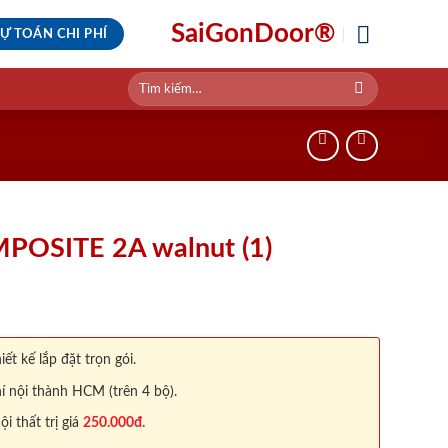
SaiGonDoor®
Ự TOÁN CHI PHÍ
Tìm
kiếm:
OSITE 2A walnut (1)
iết kế lắp đặt trọn gói.
í nội thành HCM (trên 4 bộ).
 thất trị giá
250.000đ.