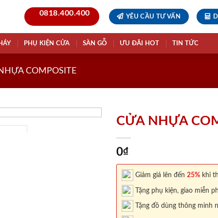
0818.400.400
YÊU CẦU TƯ VẤN
D
HÁY
PHỤ KIỆN CỬA
SÀN GỖ
ƯU ĐÃI HOT
TIN TỨC
NHỰA COMPOSITE
CỬA NHỰA COMP
0
₫
Giảm giá lên đến
25%
khi th
Tặng phụ kiện, giao miễn ph
Tặng đồ dùng thông minh nội