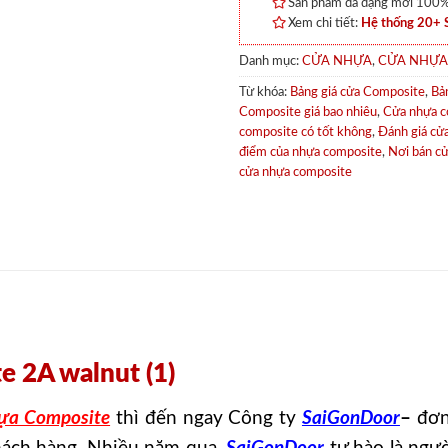
Sản phẩm đa dạng mới 100% 
Xem chi tiết:
Hệ thống 20+
Danh mục:
CỬA NHỰA
,
CỬA NHỰA
Từ khóa:
Bảng giá cửa Composite
,
Bả
Composite giá bao nhiêu
,
Cửa nhựa co
composite có tốt không
,
Đánh giá cử
điểm của nhựa composite
,
Nơi bán c
cửa nhựa composite
e 2A walnut (1)
ựa Composite
thì đến ngay Công ty
SaiGonDoor
–
đơn 