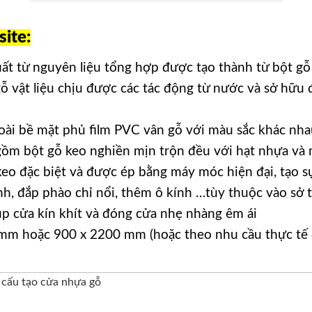
ite:
uất từ nguyên liệu tổng hợp được tạo thành từ bột gỗ
 gỗ vật liệu chịu được các tác động từ nước và sở hữu
ài bề mặt phủ film PVC vân gỗ với màu sắc khác nha
m bột gỗ keo nghiền mịn trộn đều với hạt nhựa và m
keo đặc biệt và được ép bằng máy móc hiện đại, tạo s
, đắp phào chỉ nổi, thêm ô kính …tùy thuộc vào sở t
p cửa kín khít và đóng cửa nhẹ nhàng êm ái
mm hoặc 900 x 2200 mm (hoặc theo nhu cầu thực tế c