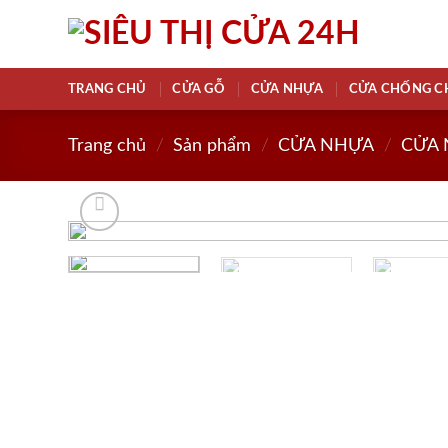
Skip
to
content
TRANG CHỦ
CỬA GỖ
CỬA NHỰA
CỬA CHỐNG C
Trang chủ
/
Sản phẩm
/
CỬA NHỰA
/
CỬA 