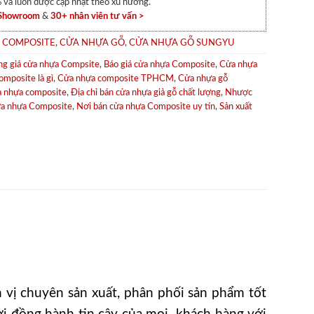
và luôn được cập nhật theo xu hướng.
 Showroom
&
30+ nhân viên tư vấn >
 COMPOSITE
,
CỬA NHỰA GỖ
,
CỬA NHỰA GỖ SUNGYU
ng giá cửa nhựa Compsite
,
Báo giá cửa nhựa Composite
,
Cửa nhựa
mposite là gì
,
Cửa nhựa composite TPHCM
,
Cửa nhựa gỗ
a nhựa composite
,
Địa chỉ bán cửa nhựa giả gỗ chất lượng
,
Nhược
ửa nhựa Composite
,
Nơi bán cửa nhựa Composite uy tín
,
Sản xuất
vị chuyên sản xuất, phân phối sản phẩm tốt