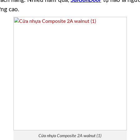
khách hàng. Nhiều năm qua,
SaiGonDoor
tự hào là ngư
ng cao.
Cửa nhựa Composite 2A walnut (1)