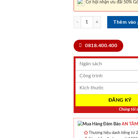
Cơ hội nhận ưu đãi 50% Gó
CỬA NHỰA COMPOSITE 2A walnut
Thêm vào 
0818.400.400
Chúng tôi s
AN TÂM
Thương hiệu danh tiếng từ 2