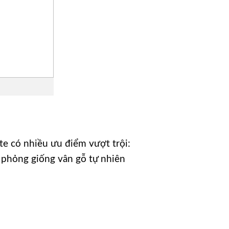
e có nhiều ưu điểm vượt trội:
 phỏng giống vân gỗ tự nhiên