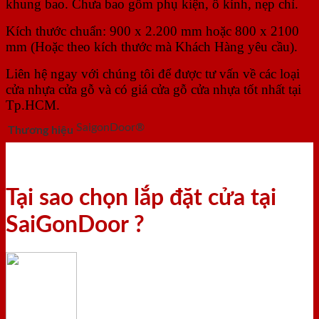
khung bao. Chưa bao gồm phụ kiện, ô kính, nẹp chỉ.
Kích thước chuẩn: 900 x 2.200 mm hoặc 800 x 2100
mm (Hoặc theo kích thước mà Khách Hàng yêu cầu).
Liên hệ ngay với chúng tôi để được tư vấn về các loại
cửa nhựa cửa gỗ và có giá cửa gỗ cửa nhựa tốt nhất tại
Tp.HCM.
SaigonDoor®
Thương hiệu
Tại sao chọn lắp đặt cửa tại
SaiGonDoor ?