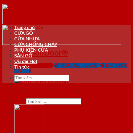
Skip
to
content
Trang chủ
CỬA GỖ
CỬA NHỰA
CỬA CHỐNG CHÁY
PHỤ KIỆN CỬA
SaiGonDoor®
SÀN GỖ
Ưu đãi Hot
0818.400.400
YÊU CẦU TƯ VẤN
DỰ TOÁN
Tin tức
CHI PHÍ
Tìm
SaiGonDoor®
kiếm:
Trang chủ
/
Sản phẩm
/
CỬA NHỰA
/
CỬA NHỰA ABS HÀN
QUỐC - 플라스틱 문
Tìm
kiếm: