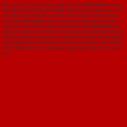
Bên cạnh dây truyền công nghệ hiện đại,
SaiGonDoor
còn có
đội ngũ kỹ thuật viên lành nghề nhiều năm trong lĩnh vực sản
xuất đồ gỗ nội thất gỗ tự nhiên. Với dòng gỗ tự nhiên dòng
sản phẩm
SaiGonDoor
đã có mặt đáp ứng trong rất nhiều
công trình lớn nhỏ. Hệ thống sản phẩm của
SaiGonDoor
đa
dạng phong phú với nhiều chất liệu cửa dễ dàng đáp ứng mọi
yêu cầu từ khách hàng và các chủ đầu tư dự án. Với dòng gỗ
công nghiệp chịu nước đang chiếm vị trí chủ đạo, tiên phong
với thị phần dẫn đầu trong toàn ngành kinh doanh sản xuất
cửa.