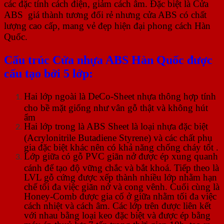
các đặc tính cách điện, giảm cách âm. Đặc biệt là Cửa
ABS giá thành tương đối rẻ nhưng cửa ABS có chất
lượng cao cấp, mang vẻ đẹp hiện đại phong cách Hàn
Quốc.
Cấu trúc Cửa nhựa ABS Hàn Quốc được
cấu tạo bởi 5 lớp:
Hai lớp ngoài là DeCo-Sheet nhựa thông hợp tính
cho bề mặt giống như vân gỗ thật và không hút
ẩm
Hai lớp trong là ABS Sheet là loại nhựa đặc biệt
(Acrylonitrile Butadiene Styrene) và các chất phụ
gia đặc biệt khác nên có khả năng chống cháy tốt .
Lớp giữa có gỗ PVC giãn nở được ép xung quanh
cánh để tạo độ vững chắc và bắt khoá. Tiếp theo là
LVL gỗ cứng được xếp thành nhiều lớp nhằm hạn
chế tối đa việc giãn nở và cong vênh. Cuối cùng là
Honey-Comb được gia cố ở giữa nhằm tối đa việc
cách nhiệt và cách âm. Các lớp trên được liên kết
với nhau bằng loại keo đặc biệt và được ép bằng
máy ép thuỷ lực 7 tấn trong thời gian 10h, tạo ra