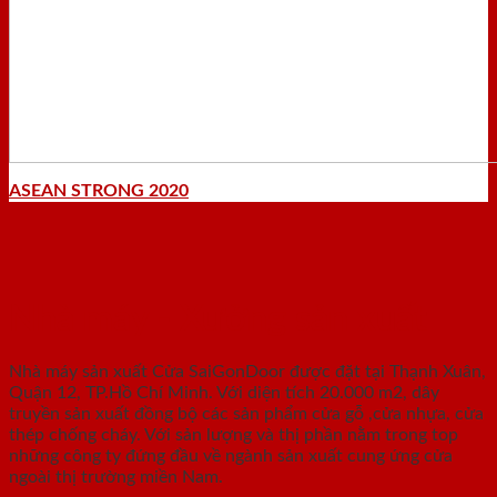
ASEAN STRONG 2020
Nhà máy - Xưởng sản xuất
Nhà máy sản xuất Cửa SaiGonDoor được đặt tại Thạnh Xuân,
Quận 12, TP.Hồ Chí Minh. Với diện tích 20.000 m2, dây
truyền sản xuất đồng bộ các sản phẩm cửa gỗ ,cửa nhựa, cửa
thép chống cháy. Với sản lượng và thị phần nằm trong top
những công ty đứng đầu về ngành sản xuất cung ứng cửa
ngoài thị trường miền Nam.