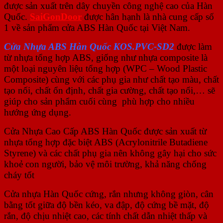
được sản xuất trên dây chuyền công nghệ cao của Hàn
Quốc.
SaiGonDoor
được hân hạnh là nhà cung cấp số
1 về sản phẩm cửa ABS Hàn Quốc tại Việt Nam.
Cửa Nhựa ABS Hàn Quốc KOS.PVC-SD2
được làm
từ nhựa tổng hợp ABS, giống như nhựa composite là
một loại nguyên liệu tổng hợp (WPC – Wood Plastic
Composite) cùng với các phụ gia như chất tạo màu, chất
tạo nối, chất ổn định, chất gia cường, chất tạo nổi,… sẽ
giúp cho sản phẩm cuối cùng phù hợp cho nhiều
hướng ứng dụng.
Cửa Nhựa Cao Cấp ABS Hàn Quốc được sản xuất từ
nhựa tổng hợp đặc biệt ABS (Acrylonitrile Butadiene
Styrene) và các chất phụ gia nên không gây hại cho sức
khoẻ con người, bảo vệ môi trường, khả năng chống
cháy tốt
Cửa nhựa Hàn Quốc cứng, rắn nhưng không giòn, cân
bằng tốt giữa độ bền kéo, va đập, độ cứng bề mặt, độ
rắn, độ chịu nhiệt cao, các tính chất dẫn nhiệt thấp và