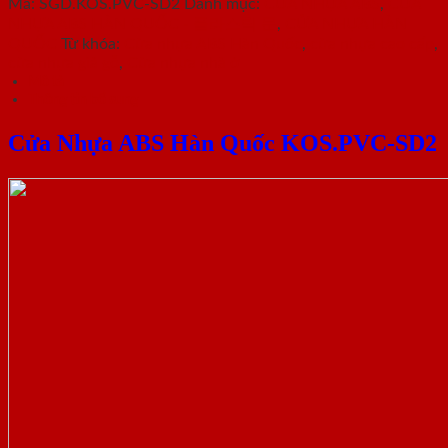
Mã:
SGD.KOS.PVC-SD2
Danh mục:
CỬA NHỰA ABS
,
CỬA
NHỰA ABS HÀN QUỐC - 플라스틱 문
,
CỬA NHỰA HÀN
QUỐC
Từ khóa:
Cửa nhựa ABS Hàn Quốc
,
cửa nhựa cao cấp
,
cửa nhựa giả gỗ
,
Cửa nhựa nhà ở
Mô tả
Thông tin bổ sung
Cửa Nhựa ABS Hàn Quốc KOS.PVC-SD2