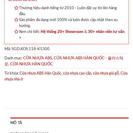
Thương hiệu danh tiếng từ 2010 - Luôn đặt uy tín lên hàng
đầu.
Sản phẩm đa dạng mới 100% và luôn được cập nhật theo xu
hướng.
Xem chi tiết:
Hệ thống 20+ Showroom
&
30+ nhân viên tư vấn
>
Mã:
SGD.KOS.118-K5300
Danh mục:
CỬA NHỰA ABS
,
CỬA NHỰA ABS HÀN QUỐC - 플라스틱
문
,
CỬA NHỰA HÀN QUỐC
Từ khóa:
Cửa nhựa ABS Hàn Quốc
,
cửa nhựa cao cấp
,
cửa nhựa giả gỗ
,
Cửa
nhựa nhà ở
MÔ TẢ