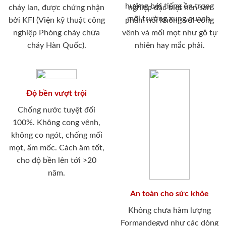
hưởng bới tiếng ồn trong
cháy lan, được chứng nhận
nghiệp đặc biệt nên sản
môi trường xung quanh.
bởi KFI (Viện kỹ thuật công
phẩm nói không với cong
nghiệp Phòng cháy chữa
vênh và mối mọt như gỗ tự
cháy Hàn Quốc).
nhiên hay mắc phải.
Độ bền vượt trội
Chống nước tuyệt đối
100%. Không cong vênh,
không co ngót, chống mối
mọt, ẩm mốc. Cách âm tốt,
cho độ bền lên tới >20
năm.
An toàn cho sức khỏe
Không chưa hàm lượng
Formandegyd như các dòng