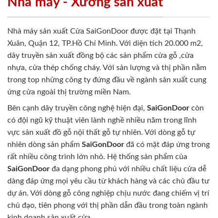
Nhà máy - Xưởng sản xuất
Nhà máy sản xuất Cửa SaiGonDoor được đặt tại Thạnh
Xuân, Quận 12, TP.Hồ Chí Minh. Với diện tích 20.000 m2,
dây truyền sản xuất đồng bộ các sản phẩm cửa gỗ ,cửa
nhựa, cửa thép chống cháy. Với sản lượng và thị phần nằm
trong top những công ty đứng đầu về ngành sản xuất cung
ứng cửa ngoài thị trường miền Nam.
Bên cạnh dây truyền công nghệ hiện đại,
SaiGonDoor
còn
có đội ngũ kỹ thuật viên lành nghề nhiều năm trong lĩnh
vực sản xuất đồ gỗ nội thất gỗ tự nhiên. Với dòng gỗ tự
nhiên dòng sản phẩm
SaiGonDoor
đã có mặt đáp ứng trong
rất nhiều công trình lớn nhỏ. Hệ thống sản phẩm của
SaiGonDoor
đa dạng phong phú với nhiều chất liệu cửa dễ
dàng đáp ứng mọi yêu cầu từ khách hàng và các chủ đầu tư
dự án. Với dòng gỗ công nghiệp chịu nước đang chiếm vị trí
chủ đạo, tiên phong với thị phần dẫn đầu trong toàn ngành
kinh doanh sản xuất cửa.