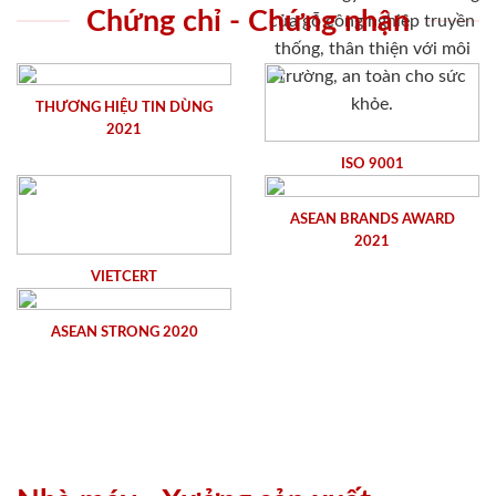
Chứng chỉ - Chứng nhận
cửa gỗ công nghiệp truyền
thống, thân thiện với môi
trường, an toàn cho sức
khỏe.
THƯƠNG HIỆU TIN DÙNG
2021
ISO 9001
ASEAN BRANDS AWARD
2021
VIETCERT
ASEAN STRONG 2020