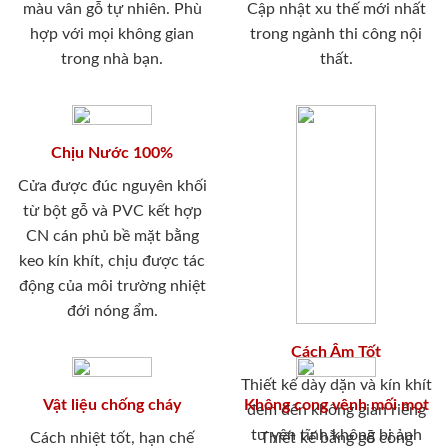
màu vân gỗ tự nhiên. Phù
Cập nhật xu thế mới nhất
hợp với mọi không gian
trong ngành thi công nội
trong nhà bạn.
thất.
Chịu Nước 100%
Cửa được đúc nguyên khối
từ bột gỗ và PVC kết hợp
CN cán phủ bề mặt bằng
keo kín khít, chịu được tác
động của môi trường nhiệt
đới nóng ẩm.
Cách Âm Tốt
Thiết kế dày dặn và kín khít
Vật liệu chống cháy
Không cong vênh mối mọt
đem đến không gian riêng
tư yên tĩnh không bị ảnh
Cách nhiệt tốt, hạn chế
Thiết kế bằng gỗ công