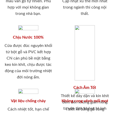
màu vân gỗ tự nhiên. Phù
Cập nhật xu thế mới nhất
hợp với mọi không gian
trong ngành thi công nội
trong nhà bạn.
thất.
Chịu Nước 100%
Cửa được đúc nguyên khối
từ bột gỗ và PVC kết hợp
CN cán phủ bề mặt bằng
keo kín khít, chịu được tác
động của môi trường nhiệt
đới nóng ẩm.
Cách Âm Tốt
Thiết kế dày dặn và kín khít
Vật liệu chống cháy
Không cong vênh mối mọt
đem đến không gian riêng
tư yên tĩnh không bị ảnh
Cách nhiệt tốt, hạn chế
Thiết kế bằng gỗ công