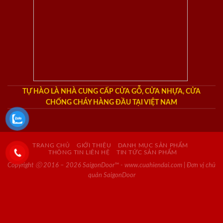
TỰ HÀO LÀ NHÀ CUNG CẤP CỬA GỖ, CỬA NHỰA, CỬA
CHỐNG CHÁY HÀNG ĐẦU TẠI VIỆT NAM
TRANG CHỦ
GIỚI THIỆU
DANH MỤC SẢN PHẨM
THÔNG TIN LIÊN HỆ
TIN TỨC SẢN PHẨM
Copyright ⓒ 2016 – 2026 SaigonDoor™ - www.cuahiendai.com | Đơn vị chủ
quản SaigonDoor