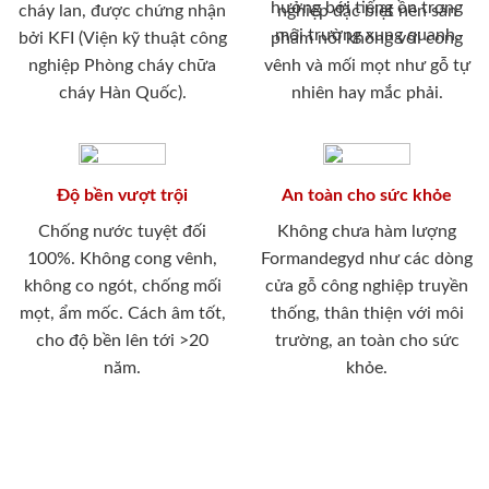
hưởng bới tiếng ồn trong
cháy lan, được chứng nhận
nghiệp đặc biệt nên sản
môi trường xung quanh.
bởi KFI (Viện kỹ thuật công
phẩm nói không với cong
nghiệp Phòng cháy chữa
vênh và mối mọt như gỗ tự
cháy Hàn Quốc).
nhiên hay mắc phải.
Độ bền vượt trội
An toàn cho sức khỏe
Chống nước tuyệt đối
Không chưa hàm lượng
100%. Không cong vênh,
Formandegyd như các dòng
không co ngót, chống mối
cửa gỗ công nghiệp truyền
mọt, ẩm mốc. Cách âm tốt,
thống, thân thiện với môi
cho độ bền lên tới >20
trường, an toàn cho sức
năm.
khỏe.