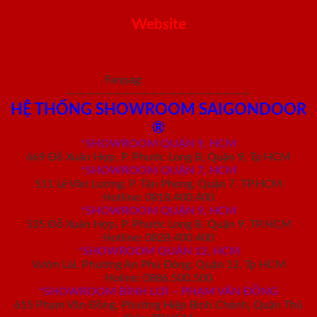
Website
https://saigondoor.net/
https://saigondoor.com.vn/
https://cuagosaigon.com/
Fanpag:
Sài Gòn Door
————————————————————
HỆ THỐNG SHOWROOM SAIGONDOOR
®
*
SHOWROOM QUẬN 9, HCM
669 Đỗ Xuân Hợp, P. Phước Long B, Quận 9, Tp HCM
*SHOWROOM QUẬN 7, HCM
511 Lê Văn Lương, P. Tân Phong, Quận 7, TP.HCM
Hotline: 0818.400.400
*SHOWROOM QUẬN 9, HCM
535 Đỗ Xuân Hợp, P. Phước Long B, Quận 9, TP.HCM
Hotline: 0828.400.400
*SHOWROOM QUẬN 12, HCM
Vườn Lài, Phường An Phú Đông, Quận 12, Tp HCM
Holine: 0886.500.500
*SHOWROOM BÌNH LỢI – PHẠM VĂN ĐỒNG
615 Phạm Văn Đồng, Phường Hiệp Bình Chánh, Quận Thủ