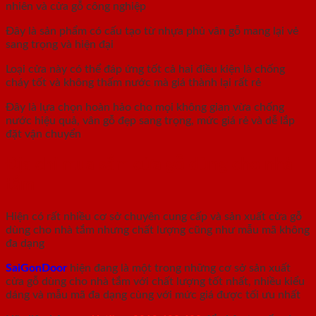
nhiên và cửa gỗ công nghiệp
Đây là sản phẩm có cấu tạo từ nhựa phủ vân gỗ mang lại vẻ
sang trọng và hiện đại
Loại cửa này có thể đáp ứng tốt cả hai điều kiện là chống
cháy tốt và không thấm nước mà giá thành lại rất rẻ
Đây là lựa chọn hoàn hảo cho mọi không gian vừa chống
nước hiệu quả, vân gỗ đẹp sang trọng, mức giá rẻ và dễ lắp
đặt vận chuyển
Địa chỉ mua sắm cửa gỗ dùng cho nhà
tắm
Hiện có rất nhiều cơ sở chuyên cung cấp và sản xuất cửa gỗ
dùng cho nhà tắm nhưng chất lượng cũng như mẫu mã không
đa dạng
SaiGonDoor
hiện đang là một trong những cơ sở sản xuất
cửa gỗ dùng cho nhà tắm với chất lượng tốt nhất, nhiều kiểu
dáng và mẫu mã đa dạng cùng với mức giá được tối ưu nhất