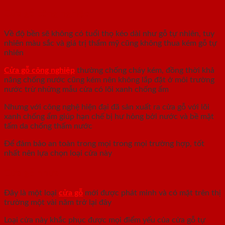
Cửa gỗ công nghiệp
Về độ bền sẽ không có tuổi thọ kéo dài như gỗ tự nhiên, tuy
nhiên màu sắc và giá trị thẩm mỹ cũng không thua kém gỗ tự
nhiên
Cửa gỗ công nghiệp
thường chống cháy kém, đồng thời khả
năng chống nước cũng kém nên không lắp đặt ở môi trường
nước trừ những mẫu cửa có lõi xanh chống ẩm
Nhưng với công nghệ hiện đại đã sản xuất ra cửa gỗ với lõi
xanh chống ẩm giúp hạn chế bị hư hỏng bởi nước và bề mặt
tấm da chống thấm nước
Để đảm bảo an toàn trong mọi trong mọi trường hợp, tốt
nhất nên lựa chọn loại cửa này
Cửa gỗ nhựa
Đây là một loại
cửa gỗ
mới được phát minh và có mặt trên thị
trường một vài năm trở lại đây
Loại cửa này khắc phục được mọi điểm yếu của cửa gỗ tự