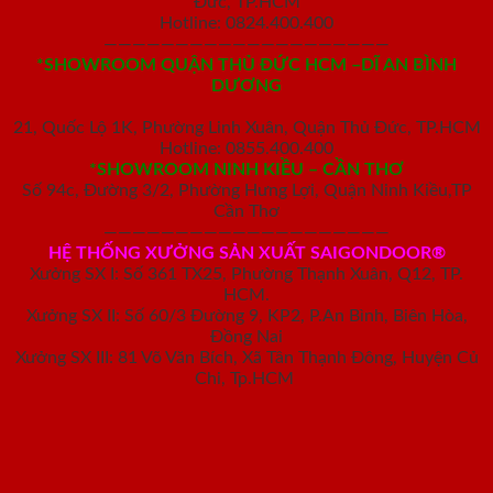
Đức, TP.HCM
Hotline: 0824.400.400
————————————————————
*SHOWROOM QUẬN THỦ ĐỨC HCM –DĨ AN BÌNH
DƯƠNG
21, Quốc Lộ 1K, Phường Linh Xuân, Quận Thủ Đức, TP.HCM
Hotline: 0855.400.400
*SHOWROOM NINH KIỀU – CẦN THƠ
Số 94c, Đường 3/2, Phường Hưng Lợi, Quận Ninh Kiều,TP
Cần Thơ
————————————————————
HỆ THỐNG XƯỞNG SẢN XUẤT SAIGONDOOR®
Xưởng SX I: Số 361 TX25, Phường Thạnh Xuân, Q12, TP.
HCM.
Xưởng SX II: Số 60/3 Đường 9, KP2, P.An Bình, Biên Hòa,
Đồng Nai
Xưởng SX III: 81 Võ Văn Bích, Xã Tân Thạnh Đông, Huyện Củ
Chi, Tp.HCM