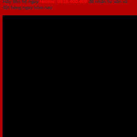
Hãy liên hệ ngay
Hotline: 0818.400.400
để nhận tư vấn và
đặt hàng ngay hôm nay