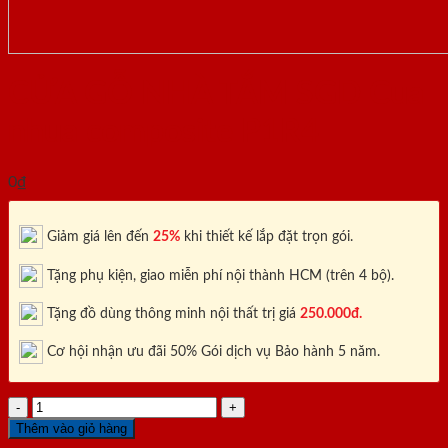
CỬA GỖ NHÀ TẮM SGD Cua
nhua composite P1R4
0
₫
Giảm giá lên đến
25%
khi thiết kế lắp đặt trọn gói.
Tặng phụ kiện, giao miễn phí nội thành HCM (trên 4 bộ).
Tặng đồ dùng thông minh nội thất trị giá
250.000đ.
Cơ hội nhận ưu đãi 50% Gói dịch vụ Bảo hành 5 năm.
CỬA
GỖ
Thêm vào giỏ hàng
NHÀ