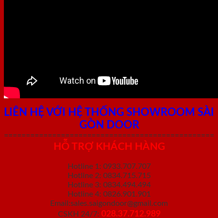
LIÊN HỆ VỚI HỆ THỐNG SHOWROOM SÀI
GÒN DOOR
================================================
HỖ TRỢ KHÁCH HÀNG
Hotline 1: 0933.707.707
Hotline 2: 0834.715.715
Hotline 3: 0834.494.494
Hotline 4: 0826.901.901
Email:sales.saigondoor@gmail.com
028.37.712.989
CSKH 24/7: