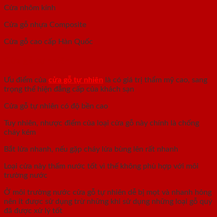
Cửa nhôm kính
Cửa gỗ nhựa Composite
Cửa gỗ cao cấp Hàn Quốc
Cửa gỗ tự nhiên
Ưu điểm của
cửa gỗ tự nhiên
là có giá trị thẩm mỹ cao, sang
trọng thể hiện đẳng cấp của khách sạn
Cửa gỗ tự nhiên có độ bền cao
Tuy nhiên, nhược điểm của loại cửa gỗ này chính là chống
cháy kém
Bắt lửa nhanh, nếu gặp cháy lửa bùng lên rất nhanh
Loại cửa này thấm nước tốt vì thế không phù hợp với môi
trường nước
Ở môi trường nước cửa gỗ tự nhiên dễ bị mọt và nhanh hỏng
nên ít được sử dụng trừ những khi sử dụng những loại gỗ quý
đã được xử lý tốt