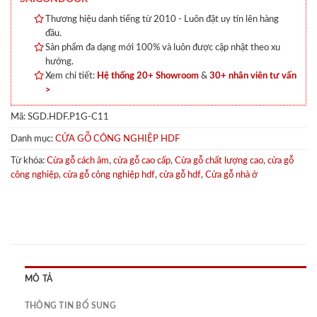
Thương hiệu danh tiếng từ 2010 - Luôn đặt uy tín lên hàng
đầu.
Sản phẩm đa dạng mới 100% và luôn được cập nhật theo xu
hướng.
Xem chi tiết:
Hệ thống 20+ Showroom
&
30+ nhân viên tư vấn
>
Mã:
SGD.HDF.P1G-C11
Danh mục:
CỬA GỖ CÔNG NGHIỆP HDF
Từ khóa:
Cửa gỗ cách âm
,
cửa gỗ cao cấp
,
Cửa gỗ chất lượng cao
,
cửa gỗ
công nghiệp
,
cửa gỗ công nghiệp hdf
,
cửa gỗ hdf
,
Cửa gỗ nhà ở
MÔ TẢ
THÔNG TIN BỔ SUNG