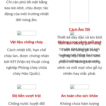
CN cán phủ bề mặt bằng
keo kín khít, chịu được tác
động của môi trường nhiệt
đới nóng ẩm.
Cách Âm Tốt
Thiết kế dày dặn và kín khít
Vật liệu chống cháy
Không cong vênh mối mọt
đem đến không gian riêng
tư yên tĩnh không bị ảnh
Cách nhiệt tốt, hạn chế
Thiết kế bằng gỗ công
hưởng bới tiếng ồn trong
cháy lan, được chứng nhận
nghiệp đặc biệt nên sản
môi trường xung quanh.
bởi KFI (Viện kỹ thuật công
phẩm nói không với cong
nghiệp Phòng cháy chữa
vênh và mối mọt như gỗ tự
cháy Hàn Quốc).
nhiên hay mắc phải.
Độ bền vượt trội
An toàn cho sức khỏe
Chống nước tuyệt đối
Không chưa hàm lượng