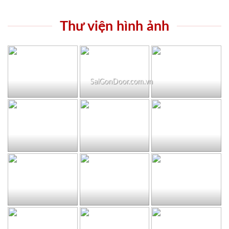
Thư viện hình ảnh
SaiGonDoor.com.vn