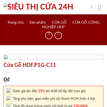
Skip
to
content
Trang chủ
/
Sản phẩm
/
CỬA GỖ
/
CỬA GỖ CÔNG
NGHIỆP HDF
Cửa Gỗ HDF.P1G-C11
0
₫
Giảm giá lên đến
25%
khi thiết kế lắp đặt trọn gói.
Tặng phụ kiện, giao miễn phí nội thành HCM (trên 4 bộ).
Tặng đồ dùng thông minh nội thất trị giá
250.000đ.