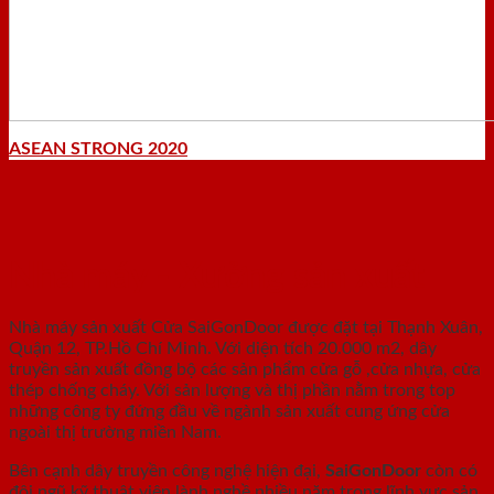
ASEAN STRONG 2020
Nhà máy - Xưởng sản xuất
Nhà máy sản xuất Cửa SaiGonDoor được đặt tại Thạnh Xuân,
Quận 12, TP.Hồ Chí Minh. Với diện tích 20.000 m2, dây
truyền sản xuất đồng bộ các sản phẩm cửa gỗ ,cửa nhựa, cửa
thép chống cháy. Với sản lượng và thị phần nằm trong top
những công ty đứng đầu về ngành sản xuất cung ứng cửa
ngoài thị trường miền Nam.
Bên cạnh dây truyền công nghệ hiện đại,
SaiGonDoor
còn có
đội ngũ kỹ thuật viên lành nghề nhiều năm trong lĩnh vực sản