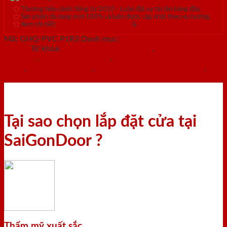
Thương hiệu danh tiếng từ 2010 - Luôn đặt uy tín lên hàng đầu.
Sản phẩm đa dạng mới 100% và luôn được cập nhật theo xu hướng.
Xem chi tiết:
Hệ thống 20+ Showroom
&
30+ nhân viên tư vấn >
Mã:
GHQ-PVC P1R3
Danh mục:
CỬA GỖ CAO CẤP HÀN
QUỐC
Từ khóa:
báo giá cửa gỗ Hàn Quốc
,
cửa gỗ cao cấp
hàn quốc
,
cửa gỗ công nghiệp
,
Cửa gỗ công nghiệp Hàn
Quốc
,
Cửa gỗ Hàn Quốc
,
Cửa gỗ Hàn Quốc chống nước
,
Cửa
gỗ văn phòng
Tại sao chọn lắp đặt cửa tại
SaiGonDoor ?
Thẩm mỹ xuất sắc