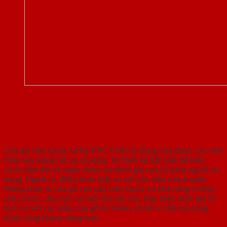
Cửa gỗ Hàn Quốc GHQ-PVC
P1R3
Cửa gỗ Hàn Quốc GHQ-PVC P1R3 là dòng cửa được các nhà
thầu xây dựng rất ưa chuộng. Từ thiết kế bắt mắt để kiểu
cách hiện đại và nhận được sự đánh giá cao từ phía người sử
dụng. Ngoài ra, điểm khác biệt so với các mẫu cửa truyền
thống khác là cửa gỗ cao cấp Hàn Quốc có khả năng chống
chịu nước, chịu lực và tuổi thọ rất cao. Đặc biệt, mức giá rẻ
hơn so với các mẫu cửa gỗ tự nhiên, chính vì thế mà càng
được lòng khách hàng hơn.