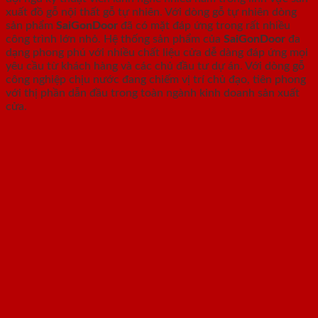
xuất đồ gỗ nội thất gỗ tự nhiên. Với dòng gỗ tự nhiên dòng
sản phẩm
SaiGonDoor
đã có mặt đáp ứng trong rất nhiều
công trình lớn nhỏ. Hệ thống sản phẩm của
SaiGonDoor
đa
dạng phong phú với nhiều chất liệu cửa dễ dàng đáp ứng mọi
yêu cầu từ khách hàng và các chủ đầu tư dự án. Với dòng gỗ
công nghiệp chịu nước đang chiếm vị trí chủ đạo, tiên phong
với thị phần dẫn đầu trong toàn ngành kinh doanh sản xuất
cửa.