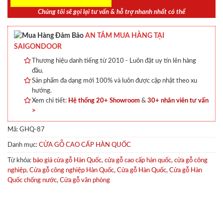
Chúng tôi sẽ gọi lại tư vấn & hỗ trợ nhanh nhất có thể
AN TÂM MUA HÀNG TẠI
SAIGONDOOR
Thương hiệu danh tiếng từ 2010 - Luôn đặt uy tín lên hàng
đầu.
Sản phẩm đa dạng mới 100% và luôn được cập nhật theo xu
hướng.
Xem chi tiết:
Hệ thống 20+ Showroom
&
30+ nhân viên tư vấn
>
Mã:
GHQ-87
Danh mục:
CỬA GỖ CAO CẤP HÀN QUỐC
Từ khóa:
báo giá cửa gỗ Hàn Quốc
,
cửa gỗ cao cấp hàn quốc
,
cửa gỗ công
nghiệp
,
Cửa gỗ công nghiệp Hàn Quốc
,
Cửa gỗ Hàn Quốc
,
Cửa gỗ Hàn
Quốc chống nước
,
Cửa gỗ văn phòng