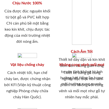
Chịu Nước 100%
Cửa được đúc nguyên khối
từ bột gỗ và PVC kết hợp
CN cán phủ bề mặt bằng
keo kín khít, chịu được tác
động của môi trường nhiệt
đới nóng ẩm.
Cách Âm Tốt
Thiết kế dày dặn và kín khít
Vật liệu chống cháy
Không cong vênh mối mọt
đem đến không gian riêng
tư yên tĩnh không bị ảnh
Cách nhiệt tốt, hạn chế
Thiết kế bằng gỗ công
hưởng bới tiếng ồn trong
cháy lan, được chứng nhận
nghiệp đặc biệt nên sản
môi trường xung quanh.
bởi KFI (Viện kỹ thuật công
phẩm nói không với cong
nghiệp Phòng cháy chữa
vênh và mối mọt như gỗ tự
cháy Hàn Quốc).
nhiên hay mắc phải.