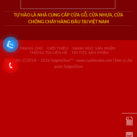
TỰ HÀO LÀ NHÀ CUNG CẤP CỬA GỖ, CỬA NHỰA, CỬA
CHỐNG CHÁY HÀNG ĐẦU TẠI VIỆT NAM
TRANG CHỦ
GIỚI THIỆU
DANH MỤC SẢN PHẨM
THÔNG TIN LIÊN HỆ
TIN TỨC SẢN PHẨM
Copyright ⓒ 2016 – 2026 SaigonDoor™ - www.cuahiendai.com | Đơn vị chủ
quản SaigonDoor
Đặt lị
Dự toá