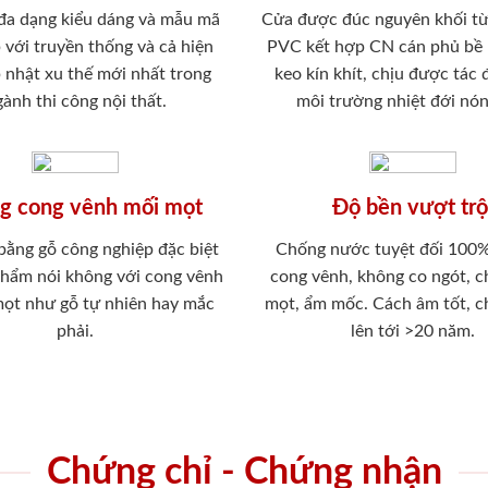
 đa dạng kiểu dáng và mẫu mã
Cửa được đúc nguyên khối từ
 với truyền thống và cả hiện
PVC kết hợp CN cán phủ bề
p nhật xu thế mới nhất trong
keo kín khít, chịu được tác
ành thi công nội thất.
môi trường nhiệt đới nó
g cong vênh mối mọt
Độ bền vượt trộ
 bằng gỗ công nghiệp đặc biệt
Chống nước tuyệt đối 100
phẩm nói không với cong vênh
cong vênh, không co ngót, 
mọt như gỗ tự nhiên hay mắc
mọt, ẩm mốc. Cách âm tốt, c
phải.
lên tới >20 năm.
Chứng chỉ - Chứng nhận