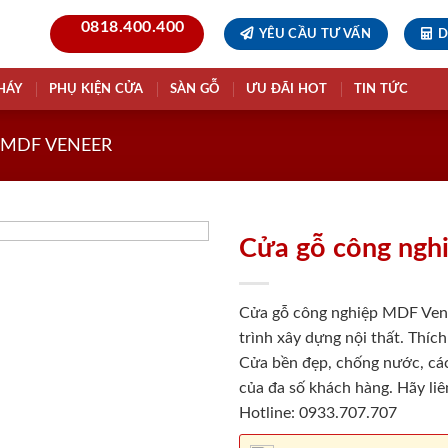
0818.400.400
YÊU CẦU TƯ VẤN
D
HÁY
PHỤ KIỆN CỬA
SÀN GỖ
ƯU ĐÃI HOT
TIN TỨC
 MDF VENEER
Cửa gỗ công ngh
Cửa gỗ công nghiệp MDF Vene
trình xây dựng nội thất. Thích
Cửa bền đẹp, chống nước, các
của đa số khách hàng. Hãy li
Hotline: 0933.707.707