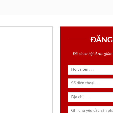
ĐĂNG
Để có cơ hội được giảm