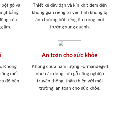
 bột gỗ và
Thiết kế dày dặn và kín khít đem đến
 mặt bằng
không gian riêng tư yên tĩnh không bị
 động của
ảnh hưởng bới tiếng ồn trong môi
ng ẩm.
trường xung quanh.
i
An toàn cho sức khỏe
%. Không
Không chưa hàm lượng Formandegyd
chống mối
như các dòng cửa gỗ công nghiệp
ho độ bền
truyền thống, thân thiện với môi
trường, an toàn cho sức khỏe.