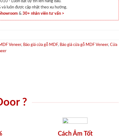
010 - Luôn đặt uy tín lên hàng đầu.
và luôn được cập nhật theo xu hướng.
 Showroom
&
30+ nhân viên tư vấn >
p MDF Veneer
,
Báo giá cửa gỗ MDF
,
Báo giá cửa gỗ MDF Veneer
,
Cửa
neer
Door ?
%
Cách Âm Tốt