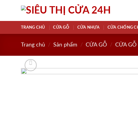
Skip
to
content
TRANG CHỦ
CỬA GỖ
CỬA NHỰA
CỬA CHỐNG C
Trang chủ
/
Sản phẩm
/
CỬA GỖ
/
CỬA GỖ