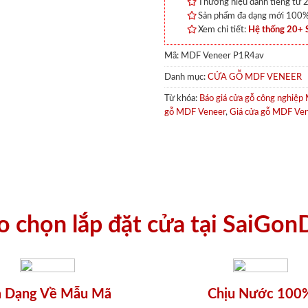
Thương hiệu danh tiếng từ 2
Sản phẩm đa dạng mới 100% 
Xem chi tiết:
Hệ thống 20+
Mã:
MDF Veneer P1R4av
Danh mục:
CỬA GỖ MDF VENEER
Từ khóa:
Báo giá cửa gỗ công nghiệ
gỗ MDF Veneer
,
Giá cửa gỗ MDF Ve
ao chọn lắp đặt cửa tại SaiGon
 Dạng Về Mẫu Mã
Chịu Nước 100