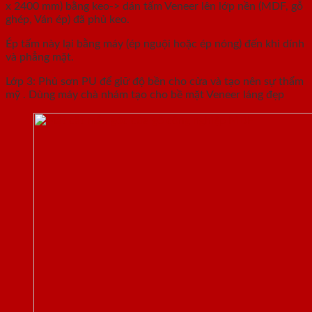
x 2400 mm) bằng keo-> dán tấm Veneer lên lớp nền (MDF, gỗ
ghép, Ván ép) đã phủ keo.
Ép tấm này lại bằng máy (ép nguội hoặc ép nóng) đến khi dính
và phẳng mặt.
Lớp 3: Phủ sơn PU để giữ độ bền cho cửa và tạo nên sự thẩm
mỹ . Dùng máy chà nhám tạo cho bề mặt Veneer láng đẹp