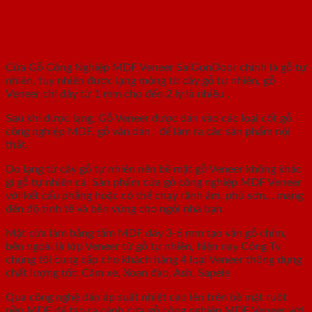
Thông tin cửa gỗ công nghiệp MDF
Veneer P1R4 -C1
Cửa Gỗ Công Nghiệp MDF Veneer SaiGonDoor chính là gỗ tự
nhiên, tuy nhiên được lạng mỏng từ cây gỗ tự nhiên, gỗ
Veneer chỉ dày từ 1 mm cho đến 2 ly là nhiều .
Sau khi được lạng, Gỗ Veneer được dán vào các loại cốt gỗ
công nghiệp MDF, gỗ ván dán, để làm ra các sản phẩm nội
thất.
Do lạng từ cây gỗ tự nhiên nên bề mặt gỗ Veneer không khác
gì gỗ tự nhiên cả. Sản phẩm cửa gỗ công nghiệp MDF Veneer
với kết cấu phẳng hoặc có thể chạy rãnh âm, phủ sơn… mang
đến độ tinh tế và bền vững cho ngôi nhà bạn.
Mặt cửa làm bằng tấm MDF dày 3-6 mm tạo vân gỗ chìm,
bên ngoài là lớp Veneer từ gỗ tự nhiên, hiện nay Công Ty
chúng tôi cung cấp cho khách hàng 4 loại Veneer thông dụng
chất lượng tốt: Căm xe, Xoan đào, Ash, Sapele
Qua công nghệ dán áp suất nhiệt cao lên trên bề mặt ruột
nền MDF để tạo ra cánh cửa gỗ công nghiệp MDF Veneer với