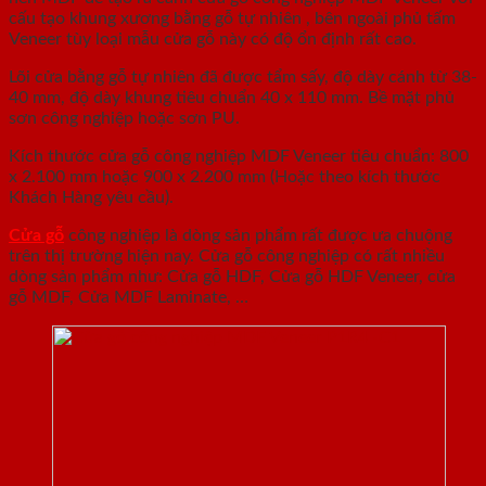
cấu tạo khung xương bằng gỗ tự nhiên , bên ngoài phủ tấm
Veneer tùy loại mẫu cửa gỗ này có độ ổn định rất cao.
Lõi cửa bằng gỗ tự nhiên đã được tẩm sấy, độ dày cánh từ 38-
40 mm, độ dày khung tiêu chuẩn 40 x 110 mm. Bề mặt phủ
sơn công nghiệp hoặc sơn PU.
Kích thước cửa gỗ công nghiệp MDF Veneer tiêu chuẩn: 800
x 2.100 mm hoặc 900 x 2.200 mm (Hoặc theo kích thước
Khách Hàng yêu cầu).
Cửa gỗ
công nghiệp là dòng sản phẩm rất được ưa chuộng
trên thị trường hiện nay. Cửa gỗ công nghiệp có rất nhiều
dòng sản phẩm như: Cửa gỗ HDF, Cửa gỗ HDF Veneer, cửa
gỗ MDF, Cửa MDF Laminate, …