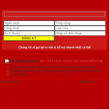
NGHIỆP
0818.400.400
MDF
VENEER
P1R4
-
C1
số
lượng
Chúng tôi sẽ gọi lại tư vấn & hỗ trợ nhanh nhất có thể
AN TÂM MUA HÀNG TẠI SAIGONDOOR
Thương hiệu danh tiếng từ 2010 - Luôn đặt uy tín lên hàng đầu.
Sản phẩm đa dạng mới 100% và luôn được cập nhật theo xu hướng.
Xem chi tiết:
Hệ thống 20+ Showroom
&
30+ nhân viên tư vấn >
Danh mục:
CỬA GỖ
,
CỬA GỖ MDF VENEER
Từ khóa:
Báo
giá cửa gỗ công nghiệp An Cường
,
Báo giá cửa gỗ công
nghiệp MDF
,
Báo giá cửa gỗ MDF Veneer
,
Cửa gỗ MDF phủ
Veneer
,
Cửa gỗ MDF Veneer
,
Cửa gỗ MDF Veneer là gì
,
Giá
cửa gỗ công nghiệp phủ veneer
Mô tả