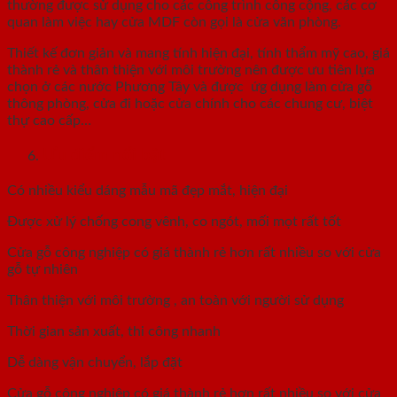
thường được sử dụng cho các công trình công cộng, các cơ
quan làm việc hay cửa MDF còn gọi là cửa văn phòng.
Thiết kế đơn giản và mang tính hiện đại, tính thẩm mỹ cao, giá
thành rẻ và thân thiện với môi trường nên được ưu tiên lựa
chọn ở các nước Phương Tây và được ứg dụng làm cửa gỗ
thông phòng, cửa đi hoặc cửa chính cho các chung cư, biệt
thự cao cấp…
Ưu điểm nổi bật
Có nhiều kiểu dáng mẫu mã đẹp mắt, hiện đại
Được xử lý chống cong vênh, co ngót, mối mọt rất tốt
Cửa gỗ công nghiệp có giá thành rẻ hơn rất nhiều so với cửa
gỗ tự nhiên
Thân thiện với môi trường , an toàn với người sử dụng
Thời gian sản xuất, thi công nhanh
Dễ dàng vận chuyển, lắp đặt
Cửa gỗ công nghiệp có giá thành rẻ hơn rất nhiều so với cửa