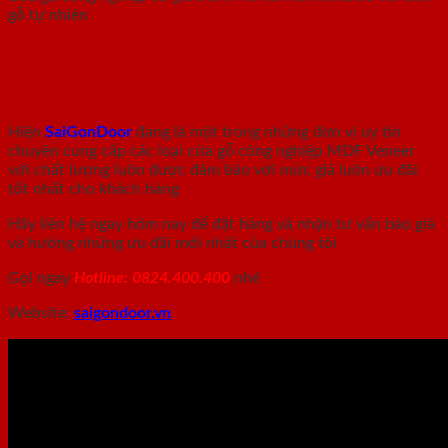
gỗ tự nhiên
Địa chỉ uy tín đáng tin cậy mua sắm cửa
gỗ công nghiệp MDF Veneer
Hiện
SaiGonDoor
đang là một trong những đơn vị uy tín
chuyên cung cấp các loại cửa gỗ công nghiệp MDF Veneer
với chất lượng luôn được đảm bảo với mức giá luôn ưu đãi
tốt nhất cho khách hàng
Hãy liên hệ ngay hôm nay để đặt hàng và nhận tư vấn báo giá
và hưởng những ưu đãi mới nhất của chúng tôi
Gọi ngay
Hotline: 0824.400.400
nhé
Website:
saigondoor.vn