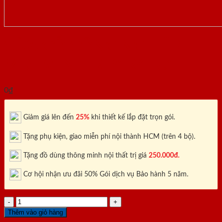
CỬA GỖ CÔNG NGHIỆP
MDF VENEER P1R4 -C1
0
₫
Giảm giá lên đến
25%
khi thiết kế lắp đặt trọn gói.
Tặng phụ kiện, giao miễn phí nội thành HCM (trên 4 bộ).
Tặng đồ dùng thông minh nội thất trị giá
250.000đ.
Cơ hội nhận ưu đãi 50% Gói dịch vụ Bảo hành 5 năm.
CỬA
GỖ
Thêm vào giỏ hàng
CÔNG