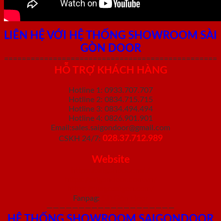
LIÊN HỆ VỚI HỆ THỐNG SHOWROOM SÀI
GÒN DOOR
================================================
HỖ TRỢ KHÁCH HÀNG
Hotline 1: 0933.707.707
Hotline 2: 0834.715.715
Hotline 3: 0834.494.494
Hotline 4: 0826.901.901
Email:sales.saigondoor@gmail.com
028.37.712.989
CSKH 24/7:
Website
https://saigondoor.net/
https://saigondoor.com.vn/
https://cuagosaigon.com/
Fanpag:
Sài Gòn Door
————————————————————
HỆ THỐNG SHOWROOM SAIGONDOOR