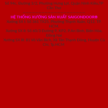
Số 94c, Đường 3/2, Phường Hưng Lợi, Quận Ninh Kiều,TP
Cần Thơ
————————————————————
HỆ THỐNG XƯỞNG SẢN XUẤT SAIGONDOOR®
Xưởng SX I: Số 361 TX25, Phường Thạnh Xuân, Q12, TP.
HCM.
Xưởng SX II: Số 60/3 Đường 9, KP2, P.An Bình, Biên Hòa,
Đồng Nai
Xưởng SX III: 81 Võ Văn Bích, Xã Tân Thạnh Đông, Huyện Củ
Chi, Tp.HCM