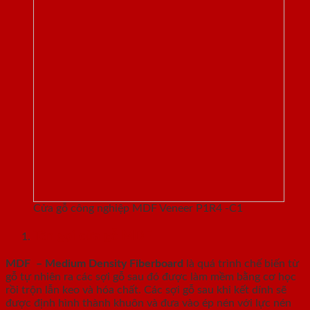
Cửa gỗ công nghiệp MDF Veneer P1R4 -C1
Tên gọi cửa gỗ MDF
MDF – Medium Density Fiberboard
là quá trình chế biến từ
gỗ tự nhiên ra các sợi gỗ sau đó được làm mềm bằng cơ học
rồi trộn lẫn keo và hóa chất. Các sợi gỗ sau khi kết dính sẽ
được định hình thành khuôn và đưa vào ép nén với lực nén