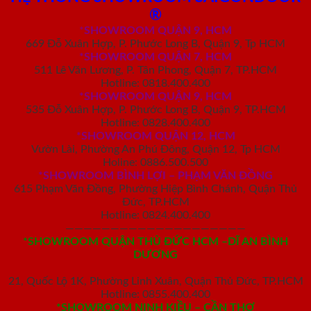
®
*
SHOWROOM QUẬN 9, HCM
669 Đỗ Xuân Hợp, P. Phước Long B, Quận 9, Tp HCM
*SHOWROOM QUẬN 7, HCM
511 Lê Văn Lương, P. Tân Phong, Quận 7, TP.HCM
Hotline: 0818.400.400
*SHOWROOM QUẬN 9, HCM
535 Đỗ Xuân Hợp, P. Phước Long B, Quận 9, TP.HCM
Hotline: 0828.400.400
*SHOWROOM QUẬN 12, HCM
Vườn Lài, Phường An Phú Đông, Quận 12, Tp HCM
Holine: 0886.500.500
*SHOWROOM BÌNH LỢI – PHẠM VĂN ĐỒNG
615 Phạm Văn Đồng, Phường Hiệp Bình Chánh, Quận Thủ
Đức, TP.HCM
Hotline: 0824.400.400
————————————————————
*SHOWROOM QUẬN THỦ ĐỨC HCM –DĨ AN BÌNH
DƯƠNG
21, Quốc Lộ 1K, Phường Linh Xuân, Quận Thủ Đức, TP.HCM
Hotline: 0855.400.400
*SHOWROOM NINH KIỀU – CẦN THƠ