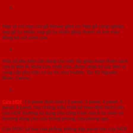
Nẹp và chỉ nẹp cửa gỗ công nghiệp MDF
Veneer
Nẹp và chỉ nẹp cửa gỗ Veneer gồm có: Nẹp gỗ công nghiệp,
nẹp gỗ tự nhiên, nẹp gỗ tự nhiên ghép thanh và sơn màu
đồng bộ với cánh cửa.
Các phụ kiện đi kèm khác
Một số phụ kiện cần dùng cho việc lắp ghép hoàn thiện cánh
cửa là Bản lề, khóa cửa, chốt cửa…được nhập từ các đơn vị
cung cấp phụ kiện có uy tín như Hafele, Tân Kỷ Nguyên,
Blum, Cariny…
Đặc điểm và ứng dụng
Cửa HDF
: Có panel định hình ( 2 panel, 3 panel, 4 panel, 5
panel, 6 panel, hay những mẫu thiết kế theo định hình) nên
cửa HDF thường sử dụng cho công trình nhà ở tư nhân và
thường dùng cho cửa thông phòng, cửa phòng ngủ.
Cửa MDF: Là loại cửa phẳng, không dập panel nên cửa MDF