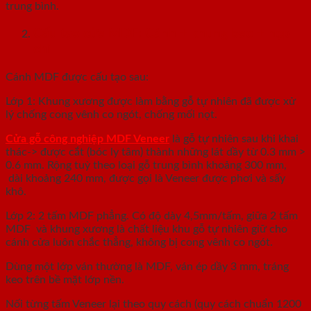
trung bình.
Cấu tạo cửa MDF: Cánh + khung bao + nẹp
chỉ
Cánh MDF được cấu tạo sau:
Lớp 1: Khung xương được làm bằng gỗ tự nhiên đã được xử
lý chống cong vênh co ngót, chống mối nọt.
Cửa gỗ công nghiệp MDF Veneer
là gỗ tự nhiên sau khi khai
thác-> được cắt (bóc ly tâm) thành những lát dầy từ 0.3 mm >
0.6 mm. Rộng tuỳ theo loại gỗ trung bình khoảng 300 mm,
dài khoảng 240 mm, được gọi là Veneer được phơi và sấy
khô.
Lớp 2: 2 tấm MDF phẳng. Có độ dày 4,5mm/tấm, giữa 2 tấm
MDF và khung xương là chất liệu khu gỗ tự nhiên giữ cho
cánh cửa luôn chắc thẳng, không bị cong vênh co ngót.
Dùng một lớp ván thường là MDF, ván ép dầy 3 mm, tráng
keo trên bề mặt lớp nền.
Nối từng tấm Veneer lại theo quy cách (quy cách chuẩn 1200