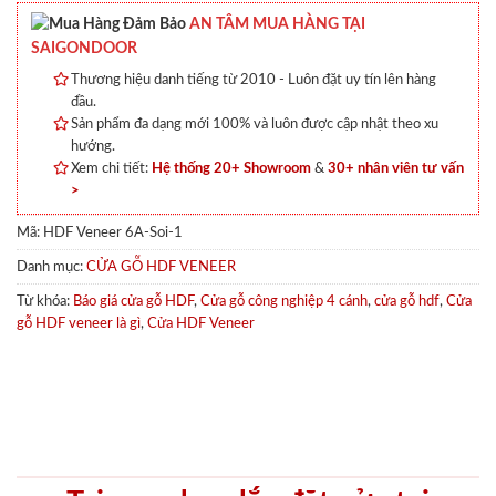
AN TÂM MUA HÀNG TẠI
SAIGONDOOR
Thương hiệu danh tiếng từ 2010 - Luôn đặt uy tín lên hàng
đầu.
Sản phẩm đa dạng mới 100% và luôn được cập nhật theo xu
hướng.
Xem chi tiết:
Hệ thống 20+ Showroom
&
30+ nhân viên tư vấn
>
Mã:
HDF Veneer 6A-Soi-1
Danh mục:
CỬA GỖ HDF VENEER
Từ khóa:
Báo giá cửa gỗ HDF
,
Cửa gỗ công nghiệp 4 cánh
,
cửa gỗ hdf
,
Cửa
gỗ HDF veneer là gì
,
Cửa HDF Veneer