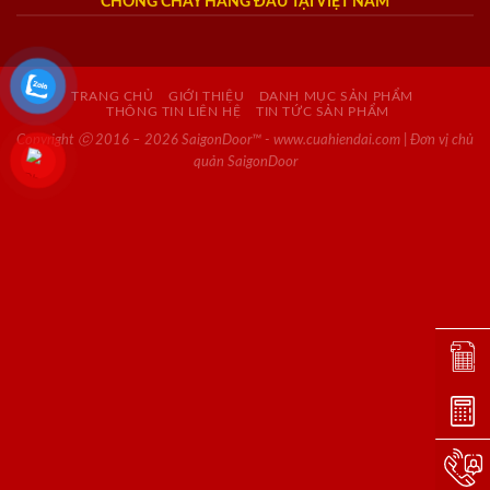
CHỐNG CHÁY HÀNG ĐẦU TẠI VIỆT NAM
TRANG CHỦ
GIỚI THIỆU
DANH MỤC SẢN PHẨM
THÔNG TIN LIÊN HỆ
TIN TỨC SẢN PHẨM
Copyright ⓒ 2016 – 2026 SaigonDoor™ - www.cuahiendai.com | Đơn vị chủ
quản SaigonDoor
Đặt lị
Dự toá
Hotlin