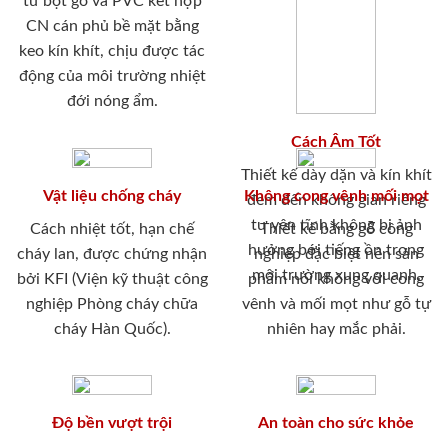
từ bột gỗ và PVC kết hợp
CN cán phủ bề mặt bằng
keo kín khít, chịu được tác
động của môi trường nhiệt
đới nóng ẩm.
Cách Âm Tốt
Thiết kế dày dặn và kín khít
Vật liệu chống cháy
Không cong vênh mối mọt
đem đến không gian riêng
tư yên tĩnh không bị ảnh
Cách nhiệt tốt, hạn chế
Thiết kế bằng gỗ công
hưởng bới tiếng ồn trong
cháy lan, được chứng nhận
nghiệp đặc biệt nên sản
môi trường xung quanh.
bởi KFI (Viện kỹ thuật công
phẩm nói không với cong
nghiệp Phòng cháy chữa
vênh và mối mọt như gỗ tự
cháy Hàn Quốc).
nhiên hay mắc phải.
Độ bền vượt trội
An toàn cho sức khỏe