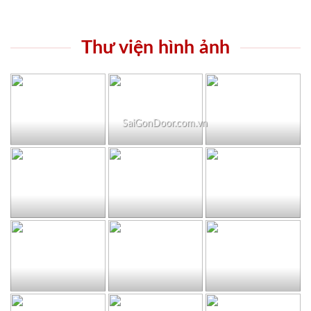
Thư viện hình ảnh
SaiGonDoor.com.vn