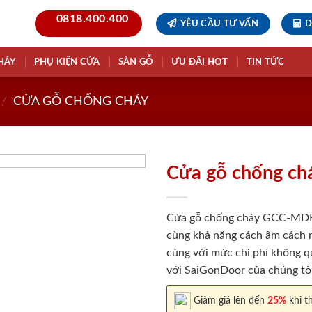
0818.400.400
YÊU CẦU TƯ VẤN
D
HÁY
PHỤ KIỆN CỬA
SÀN GỖ
ƯU ĐÃI HOT
TIN TỨC
/
CỬA GỖ CHỐNG CHÁY
Cửa gỗ chống c
Cửa gỗ chống cháy GCC-MDF v
cùng khả năng cách âm cách nh
cùng với mức chi phí không qu
với SaiGonDoor của chúng tôi
Giảm giá lên đến
25%
khi th