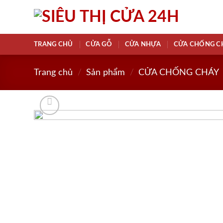
Skip
to
content
TRANG CHỦ
CỬA GỖ
CỬA NHỰA
CỬA CHỐNG C
Trang chủ
/
Sản phẩm
/
CỬA CHỐNG CHÁY