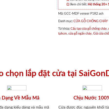
Xem chi tiết:
Hệ thống 20+
Mã:
GCC-MDF veneer P1R2 ash
Danh mục:
CỬA GỖ CHỐNG CHÁY
Từ khóa:
Cấu tạo cửa gỗ chống cháy
,
tphcm
,
cửa gỗ ngăn cháy
,
Giá cửa ch
ao chọn lắp đặt cửa tại SaiGon
 Dạng Về Mẫu Mã
Chịu Nước 100
 đa dạng kiểu dáng và mẫu mã
Cửa được đúc nguyên khối từ