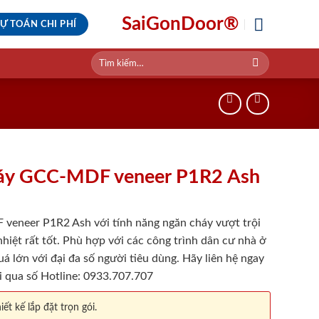
SaiGonDoor®
Ự TOÁN CHI PHÍ
Tìm
kiếm:
háy GCC-MDF veneer P1R2 Ash
eneer P1R2 Ash với tính năng ngăn cháy vượt trội
iệt rất tốt. Phù hợp với các công trình dân cư nhà ở
á lớn với đại đa số người tiêu dùng. Hãy liên hệ ngay
 qua số Hotline: 0933.707.707
iết kế lắp đặt trọn gói.