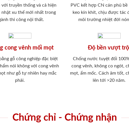
 với truyền thống và cả hiện
PVC kết hợp CN cán phủ bề
p nhật xu thế mới nhất trong
keo kín khít, chịu được tác
ành thi công nội thất.
môi trường nhiệt đới nó
g cong vênh mối mọt
Độ bền vượt trộ
 bằng gỗ công nghiệp đặc biệt
Chống nước tuyệt đối 100
phẩm nói không với cong vênh
cong vênh, không co ngót, 
mọt như gỗ tự nhiên hay mắc
mọt, ẩm mốc. Cách âm tốt, c
phải.
lên tới >20 năm.
Chứng chỉ - Chứng nhận