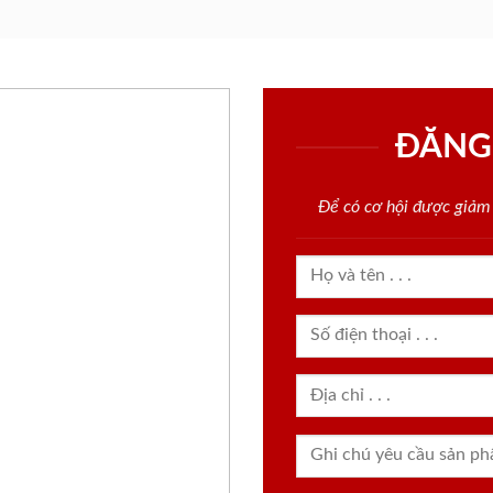
ĐĂNG
Để có cơ hội được giảm