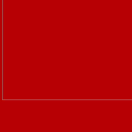
CỬA GỖ CAO CẤP
SAIGONDOOR HDF 3A-C1