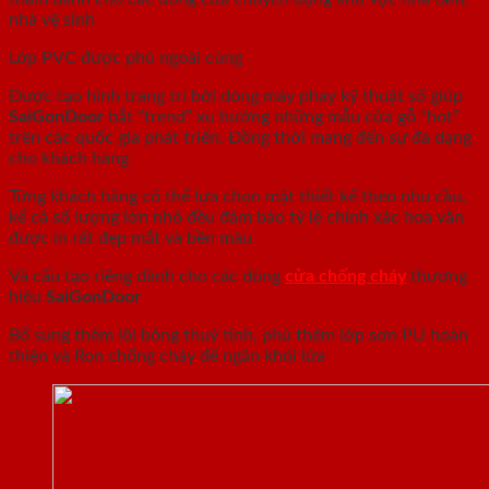
nhà vệ sinh
Lớp PVC được phủ ngoài cùng
Được tạo hình trang trí bởi dòng máy phay kỹ thuật số giúp
SaiGonDoor
bắt “trend” xu hướng những mẫu cửa gỗ “hot”
trên các quốc gia phát triển. Đồng thời mang đến sự đa dạng
cho khách hàng
Từng khách hàng có thể lựa chọn mặt thiết kế theo nhu cầu,
kể cả số lượng lớn nhỏ đều đảm bảo tỷ lệ chính xác hoa văn
được in rất đẹp mắt và bền màu
Và cấu tạo riêng dành cho các dòng
cửa chống cháy
thương
hiệu
SaiGonDoor
Bổ sung thêm lõi bông thuỷ tinh, phủ thêm lớp sơn PU hoàn
thiện và Ron chống cháy để ngăn khói lửa