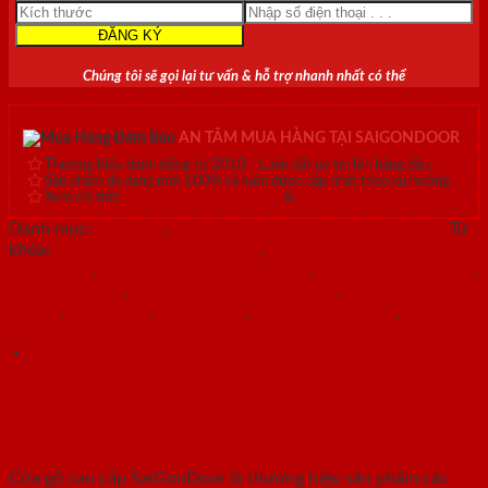
số
lượng
Chúng tôi sẽ gọi lại tư vấn & hỗ trợ nhanh nhất có thể
AN TÂM MUA HÀNG TẠI SAIGONDOOR
Thương hiệu danh tiếng từ 2010 - Luôn đặt uy tín lên hàng đầu.
Sản phẩm đa dạng mới 100% và luôn được cập nhật theo xu hướng.
Xem chi tiết:
Hệ thống 20+ Showroom
&
30+ nhân viên tư vấn >
Danh mục:
CỬA GỖ
,
CỬA GỖ CAO CẤP SAIGONDOOR
Từ
khóa:
Bảng giá cửa gỗ phòng ngủ
,
Báo giá cửa gỗ cao cấp
saigondoor
,
Báo giá cửa gỗ công nghiệp
,
Báo giá cửa gỗ nhựa
,
cửa gỗ cao cấp
,
Cửa gỗ cao cấp saigondoor
,
cửa gỗ công
nghiệp
,
cửa gỗ hdf
,
cửa gỗ mdf
,
Cửa gỗ saigondoor
,
Giá cửa
gỗ công nghiệp TP HCM
Mô tả
Thông tin về cửa gỗ cao cấp
SaiGonDoor HDF 3A-C1 (4)
Cửa gỗ cao cấp SaiGonDoor là thương hiệu sản phẩm các