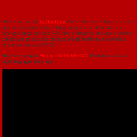
SaiGonDoor
Hiện nay, cửa gỗ
SaiGonDoor
được chia làm 3 dòng cửa: cửa
gỗ cao cấp SaiGonDoor dùng riêng cho các khu vực lối đi
chung; cửa gỗ cao cấp PVC dành riêng cho khu vực nhà tắm,
toilet; cửa gỗ cao cấp chống cháy dành riêng cho các tiêu
chuẩn an toàn của PCCC
Hãy liên hệ ngay
Hotline: 0818.400.400
để nhận tư vấn và
đặt hàng ngay hôm nay