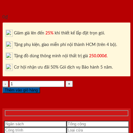
(4)
0
₫
Giảm giá lên đến
25%
khi thiết kế lắp đặt trọn gói.
Tặng phụ kiện, giao miễn phí nội thành HCM (trên 4 bộ).
Tặng đồ dùng thông minh nội thất trị giá
250.000đ.
Cơ hội nhận ưu đãi 50% Gói dịch vụ Bảo hành 5 năm.
CỬA
GỖ
Thêm vào giỏ hàng
CAO
CẤP
0818.400.400
SAIGONDOOR
HDF
3A-
C1
(4)