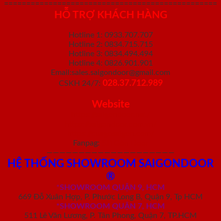
================================================
HỖ TRỢ KHÁCH HÀNG
Hotline 1: 0933.707.707
Hotline 2: 0834.715.715
Hotline 3: 0834.494.494
Hotline 4: 0826.901.901
Email:sales.saigondoor@gmail.com
028.37.712.989
CSKH 24/7:
Website
https://saigondoor.net/
https://saigondoor.com.vn/
https://cuagosaigon.com/
Fanpag:
Sài Gòn Door
————————————————————
HỆ THỐNG SHOWROOM SAIGONDOOR
®
*
SHOWROOM QUẬN 9, HCM
669 Đỗ Xuân Hợp, P. Phước Long B, Quận 9, Tp HCM
*SHOWROOM QUẬN 7, HCM
511 Lê Văn Lương, P. Tân Phong, Quận 7, TP.HCM