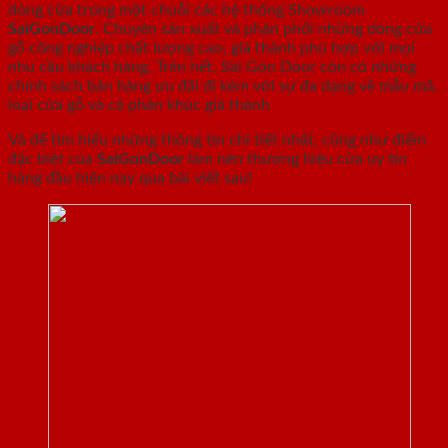
dòng cửa trong một chuỗi các hệ thống Showroom
SaiGonDoor
. Chuyên sản xuất và phân phối những dòng cửa
gỗ công nghiệp chất lượng cao, giá thành phù hợp với mọi
nhu cầu khách hàng. Trên hết, Sài Gòn Door còn có những
chính sách bán hàng ưu đãi đi kèm với sự đa dạng về mẫu mã,
loại cửa gỗ và cả phân khúc giá thành
Và để tìm hiểu những thông tin chi tiết nhất, cũng như điểm
đặc biệt của
SaiGonDoor
làm nên thương hiệu cửa uy tín
hàng đầu hiện nay qua bài viết sau!