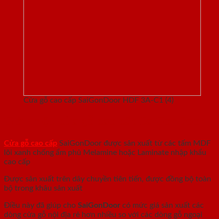
Cửa gỗ cao cấp SaiGonDoor HDF 3A-C1 (4)
Giới thiệu cửa gỗ cao cấp SaiGonDoor
Cửa gỗ cao cấp
SaiGonDoor được sản xuất từ các tấm MDF
lõi xanh chống ẩm phủ Melamine hoặc Laminate nhập khẩu
cao cấp
Được sản xuất trên dây chuyền tiên tiến, được đồng bộ toàn
bộ trong khâu sản xuất
Điều này đã giúp cho
SaiGonDoor
có mức giá sản xuất các
dòng cửa gỗ nội địa rẻ hơn nhiều so với các dòng gỗ ngoại