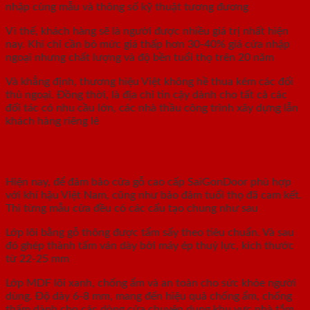
nhập cùng mẫu và thông số kỹ thuật tương đương
Vì thế, khách hàng sẽ là người được nhiều giá trị nhất hiện
nay. Khi chỉ cần bỏ mức giá thấp hơn 30-40% giá cửa nhập
ngoại nhưng chất lượng và độ bền tuổi thọ trên 20 năm
Và khẳng định, thương hiệu Việt không hề thua kém các đối
thủ ngoại. Đồng thời, là địa chỉ tin cậy dành cho tất cả các
đối tác có nhu cầu lớn, các nhà thầu công trình xây dựng lẫn
khách hàng riêng lẻ
Cấu tạo cửa gỗ cao cấp SaiGonDoor
Hiện nay, để đảm bảo cửa gỗ cao cấp SaiGonDoor phù hợp
với khí hậu Việt Nam, cũng như bảo đảm tuổi thọ đã cam kết.
Thì từng mẫu cửa đều có các cấu tạo chung như sau
Lớp lõi bằng gỗ thông được tẩm sấy theo tiêu chuẩn. Và sau
đó ghép thành tấm ván dày bởi máy ép thuỷ lực, kích thước
từ 22-25 mm
Lớp MDF lõi xanh, chống ẩm và an toàn cho sức khỏe người
dùng. Độ dày 6-8 mm, mang đến hiệu quả chống ẩm, chống
thấm dành cho các dòng cửa chuyên dụng khu vực nhà tắm,