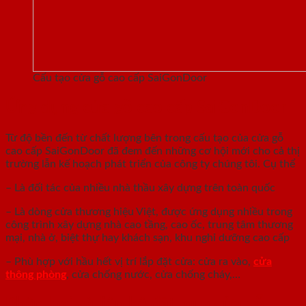
Cấu tạo cửa gỗ cao cấp SaiGonDoor
Ứng dụng cửa gỗ cao cấp SaiGonDoor
Từ độ bền đến từ chất lượng bên trong cấu tạo của cửa gỗ
cao cấp SaiGonDoor đã đem đến những cơ hội mới cho cả thị
trường lẫn kế hoạch phát triển của công ty chúng tôi. Cụ thể
– Là đối tác của nhiều nhà thầu xây dựng trên toàn quốc
– Là dòng cửa thương hiệu Việt, được ứng dụng nhiều trong
công trình xây dựng nhà cao tầng, cao ốc, trung tâm thương
mại, nhà ở, biệt thự hay khách sạn, khu nghỉ dưỡng cao cấp
– Phù hợp với hầu hết vị trí lắp đặt cửa: cửa ra vào,
cửa
thông phòng
, cửa chống nước, cửa chống cháy,…
Phân loại và liên hệ đặt mua cửa gỗ