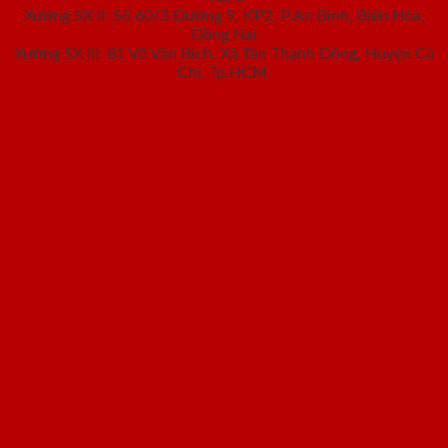
Xưởng SX II: Số 60/3 Đường 9, KP2, P.An Bình, Biên Hòa,
Đồng Nai
Xưởng SX III: 81 Võ Văn Bích, Xã Tân Thạnh Đông, Huyện Củ
Chi, Tp.HCM