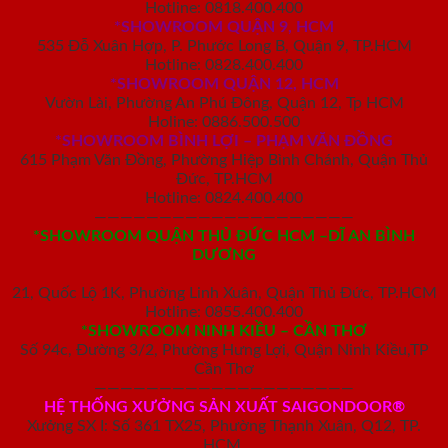
Hotline: 0818.400.400
*SHOWROOM QUẬN 9, HCM
535 Đỗ Xuân Hợp, P. Phước Long B, Quận 9, TP.HCM
Hotline: 0828.400.400
*SHOWROOM QUẬN 12, HCM
Vườn Lài, Phường An Phú Đông, Quận 12, Tp HCM
Holine: 0886.500.500
*SHOWROOM BÌNH LỢI – PHẠM VĂN ĐỒNG
615 Phạm Văn Đồng, Phường Hiệp Bình Chánh, Quận Thủ
Đức, TP.HCM
Hotline: 0824.400.400
————————————————————
*SHOWROOM QUẬN THỦ ĐỨC HCM –DĨ AN BÌNH
DƯƠNG
21, Quốc Lộ 1K, Phường Linh Xuân, Quận Thủ Đức, TP.HCM
Hotline: 0855.400.400
*SHOWROOM NINH KIỀU – CẦN THƠ
Số 94c, Đường 3/2, Phường Hưng Lợi, Quận Ninh Kiều,TP
Cần Thơ
————————————————————
HỆ THỐNG XƯỞNG SẢN XUẤT SAIGONDOOR®
Xưởng SX I: Số 361 TX25, Phường Thạnh Xuân, Q12, TP.
HCM.