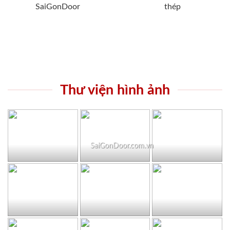
SaiGonDoor
thép
Thư viện hình ảnh
SaiGonDoor.com.vn