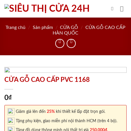
Skip
to
content
Trang chủ
/
Sản phẩm
/
CỬA GỖ
/
CỬA GỖ CAO CẤP
HÀN QUỐC
CỬA GỖ CAO CẤP PVC 1168
0
₫
Giảm giá lên đến
25%
khi thiết kế lắp đặt trọn gói.
Tặng phụ kiện, giao miễn phí nội thành HCM (trên 4 bộ).
Tặng đồ dùng thông minh nội thất trị giá
250.000đ.