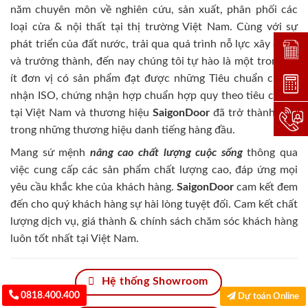
năm chuyên môn về nghiên cứu, sản xuất, phân phối các
loại cửa & nội thất tại thị trường Việt Nam. Cùng với sự
phát triển của đất nước, trải qua quá trình nỗ lực xây dựng
Đặt lị
và trưởng thành, đến nay chúng tôi tự hào là một trong số
ít đơn vị có sản phẩm đạt được những Tiêu chuẩn chứng
Dự toá
nhận ISO, chứng nhận hợp chuẩn hợp quy theo tiêu chuẩn
tại Việt Nam và thương hiệu
SaigonDoor
đã trở thành một
Hotlin
trong những thương hiệu danh tiếng hàng đầu.
Mang sứ mệnh
nâng cao chất lượng cuộc sống
thông qua
việc cung cấp các sản phẩm chất lượng cao, đáp ứng mọi
yêu cầu khắc khe của khách hàng.
SaigonDoor
cam kết đem
đến cho quý khách hàng sự hài lòng tuyệt đối. Cam kết chất
lượng dịch vụ, giá thành & chính sách chăm sóc khách hàng
luôn tốt nhất tại Việt Nam.
Hệ thống Showroom
0818.400.400
Dự toán Online