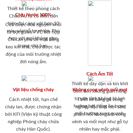
Thiết kế theo phong cách
Chịu Nước 100%
Châu Âu từ cổ điển đến
hiện đại cùng với hơn 10
Cửa được đúc nguyên khối
màu vân gỗ tự nhiên. Phù
từ bột gỗ và PVC kết hợp
hợp với mọi không gian
CN cán phủ bề mặt bằng
trong nhà bạn.
keo kín khít, chịu được tác
động của môi trường nhiệt
đới nóng ẩm.
Cách Âm Tốt
Thiết kế dày dặn và kín khít
Vật liệu chống cháy
Không cong vênh mối mọt
đem đến không gian riêng
tư yên tĩnh không bị ảnh
Cách nhiệt tốt, hạn chế
Thiết kế bằng gỗ công
hưởng bới tiếng ồn trong
cháy lan, được chứng nhận
nghiệp đặc biệt nên sản
môi trường xung quanh.
bởi KFI (Viện kỹ thuật công
phẩm nói không với cong
nghiệp Phòng cháy chữa
vênh và mối mọt như gỗ tự
cháy Hàn Quốc).
nhiên hay mắc phải.