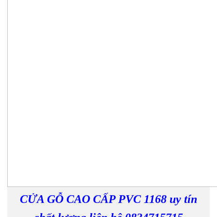
CỬA GỖ CAO CẤP PVC 1168 uy tín