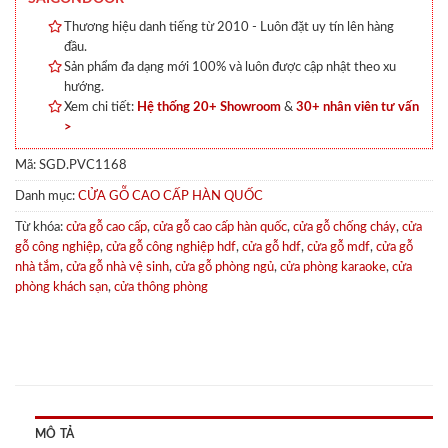
Thương hiệu danh tiếng từ 2010 - Luôn đặt uy tín lên hàng
đầu.
Sản phẩm đa dạng mới 100% và luôn được cập nhật theo xu
hướng.
Xem chi tiết:
Hệ thống 20+ Showroom
&
30+ nhân viên tư vấn
>
Mã:
SGD.PVC1168
Danh mục:
CỬA GỖ CAO CẤP HÀN QUỐC
Từ khóa:
cửa gỗ cao cấp
,
cửa gỗ cao cấp hàn quốc
,
cửa gỗ chống cháy
,
cửa
gỗ công nghiệp
,
cửa gỗ công nghiệp hdf
,
cửa gỗ hdf
,
cửa gỗ mdf
,
cửa gỗ
nhà tắm
,
cửa gỗ nhà vệ sinh
,
cửa gỗ phòng ngủ
,
cửa phòng karaoke
,
cửa
phòng khách sạn
,
cửa thông phòng
MÔ TẢ