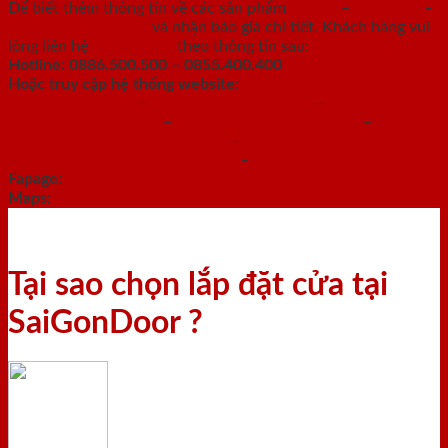
Để biết thêm thông tin về các sản phẩm
cửa gỗ
–
cửa nhựa
–
cửa gỗ công nghiệp
và nhận báo giá chi tiết. Khách hàng vui
lòng liên hệ
ECODOOR
theo thông tin sau:
Hotline:
0886.500.500 – 0855.400.400
Hoặc truy cập hệ thống website:
https://ecodoor.vn
–
https://giahuydoor.com
–
https://giahuydoor.vn
–
http://www.saigondoor.vn
–
https://www.cuagosaigon.com
–
https://www.saigondoor.com.vn
–
https://www.famidoor.vn
Fapage:
www.facebook.com/saigondoorcuanhuacuagocuacho
Maps:
ECODOOR
Tại sao chọn lắp đặt cửa tại
SaiGonDoor ?