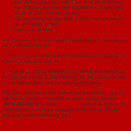
KLG đã bao gồm nẹp 2 mặt. Cánh rộng tối đa 830mm,
cao 2150mm, nẹp quy cách 60x2300mm. Khung rộng
tối đa từ 970 – 990 mm tùy loại.
Gía trên không bao gồm kính, ổ khóa, nẹp cửa, bản lề,
chi phí lắp đặt và VAT.
Cách xem mã hàng:
+ Ví dụ mã A-102 thì đó là dòng SYA bề mặt sơn, mã màu sơn
số: 1, kiểu mẫu cửa: 02
+ Ví dụ mã B-243 thì đó là dòng SYB bề mặt phủ da (film), mã
màu số: 2, kiểu mẫu cửa: 43
+ Ví dụ mã LX-152 thì là dòng Luxury bề mặt phủ vân gỗ sơn
cao cấp, mã màu số: 1, kiểu mẫu cửa: 52. Tất cả các mẫu kiểu
cửa có thể làm được cho các mã màu khác nhau.
Nếu quý khách cần tư vấn thêm về các loại cửa phù hợp với
mái ấm của mình. Vui lòng liên hệ chúng tôi qua Hotline
:
0855 400 400
và website:
ecodoor.vn
sớm nhất để được hỗ
trợ chăm sóc khách hàng một cách nhanh chóng, giải đáp
thắc mắc tư vấn khách hàng 24/7.