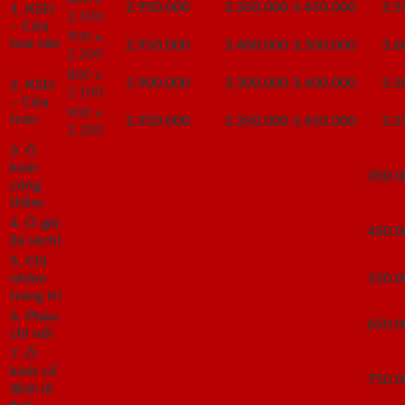
2.950.000
3.350.000
3.450.000
3.55
1. KSD
2.100
–
Cửa
900 x
hoa văn
2.950.000
3.400.000
3.500.000
3.60
2.200
800 x
2.900.000
3.300.000
3.400.000
3.50
2. KSD
2.100
– Cửa
900 x
trơn
2.950.000
3.350.000
3.450.000
3.55
2.200
3. Ô
kính
350.0
cộng
thêm
4. Ô gió
450.0
(lá sách)
5. Chỉ
nhôm
150.0
trang trí
6. Phào
650.0
chỉ nổi
7. Ô
kính cố
750.0
định (ô