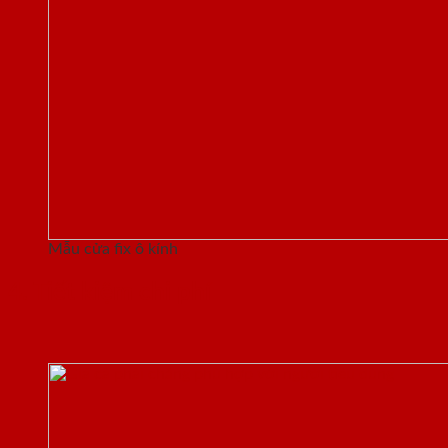
Mẫu cửa fix ô kính
4. Tiết kiệm chi phí