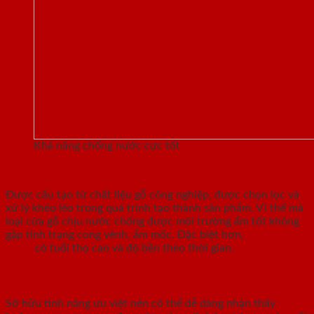
Khả năng chống nước cực tốt
Được cấu tạo từ chất liệu gỗ công nghiệp, được chọn lọc và
xử lý khéo léo trong quá trình tạo thành sản phẩm. Vì thế mà
loại cửa gỗ chịu nước chống được môi trường ẩm tốt không
gặp tình trạng cong vênh, ẩm mốc. Đặc biệt hơn,
cửa gỗ chịu
nước
có tuổi thọ cao và độ bền theo thời gian.
2. Ứng dụng trong nhiều môi trường
Sở hữu tính năng ưu việt nên có thể dễ dàng nhận thấy