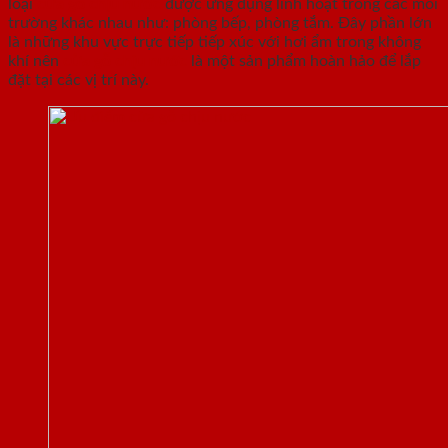
loại
cửa gỗ chịu nước
được ứng dụng linh hoạt trong các môi
trường khác nhau như: phòng bếp, phòng tắm. Đây phần lớn
là những khu vực trực tiếp tiếp xúc với hơi ẩm trong không
khí nên
cửa gỗ chịu nước
là một sản phẩm hoàn hảo để lắp
đặt tại các vị trí này.