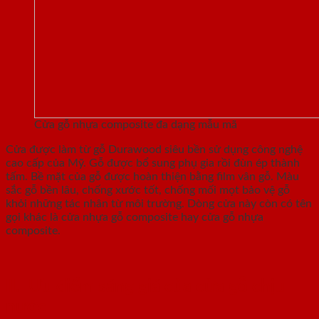
Cửa gỗ nhựa composite đa dạng mẫu mã
Cửa được làm từ gỗ Durawood siêu bền sử dụng công nghệ
cao cấp của Mỹ. Gỗ được bổ sung phụ gia rồi đùn ép thành
tấm. Bề mặt của gỗ được hoàn thiện bằng film vân gỗ. Màu
sắc gỗ bền lâu, chống xước tốt, chống mối mọt bảo vệ gỗ
khỏi những tác nhân từ môi trường. Dòng cửa này còn có tên
gọi khác là cửa nhựa gỗ composite hay cửa gỗ nhựa
composite.
II.
Ưu điểm sáng giá của cửa gỗ chịu
nước